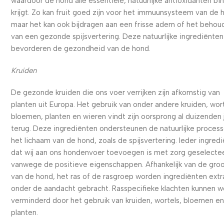
waardoor de hond alle essentiële, natuurlijke antioxidanten bi
krijgt. Zo kan fruit goed zijn voor het immuunsysteem van de 
maar het kan ook bijdragen aan een frisse adem of het behou
van een gezonde spijsvertering. Deze natuurlijke ingrediënten
bevorderen de gezondheid van de hond.
Kruiden
De gezonde kruiden die ons voer verrijken zijn afkomstig van
planten uit Europa. Het gebruik van onder andere kruiden, wort
bloemen, planten en wieren vindt zijn oorsprong al duizenden 
terug. Deze ingrediënten ondersteunen de natuurlijke process
het lichaam van de hond, zoals de spijsvertering. Ieder ingred
dat wij aan ons hondenvoer toevoegen is met zorg geselecte
vanwege de positieve eigenschappen. Afhankelijk van de gro
van de hond, het ras of de rasgroep worden ingrediënten extr
onder de aandacht gebracht. Rasspecifieke klachten kunnen 
verminderd door het gebruik van kruiden, wortels, bloemen e
planten.