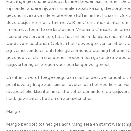
krachtige gezondheidsboost kunnen bieden aan honden. De b
zijn onder andere rijk aan mineralen zoals kalium, die zorgt vo
gezond niveau van de vitale vloeistoffen in het lichaam. Ook 
deze besjes vol met vitamine A, B en C en antioxidanten om 
immuunsysteem te ondersteunen. Vitamine C maakt de urine
zuurder wat ervoor zorgt dat het milieu in de blaas onaantrekke
wordt voor bacteriën. Ook kan het toevoegen van cranberry 
pijnverlichtende en ontstekingsremmende werking hebben. D
gezonde vezels in cranberries hebben een gezonde invloed 
spijsvertering en zorgen voor een langer vol gevoel.
Cranberry wordt toegevoegd aan ons hondenvoer omdat dit 
positieve bijdrage zou kunnen leveren aan het voorkomen van
rasspecifieke klachten in relatie tot onder andere de spijsvert
huid, gewrichten, botten en zenuwfuncties.
Mango
Mango behoort tot het geslacht Mangifera en stamt waarschijnl