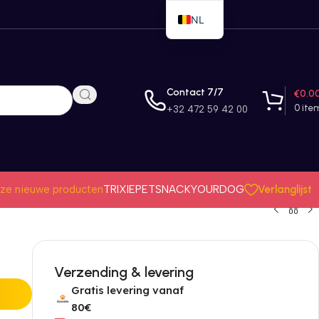
NL
EN
FR
Contact 7/7
€
0.0
0
ite
+32 472 59 42 00
Verlanglijst
ze nieuwe producten
TRIXIE
PETSNACK
YOURDOG
Verzending & levering
Gratis levering vanaf
80€