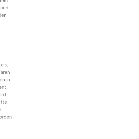
nnen
hond,
den
els,
jaren
en in
iënt
erd
otte
a
worden
n