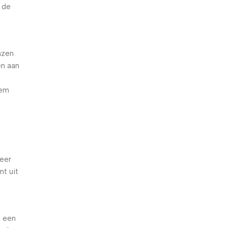
n de
azen
en aan
dem
zeer
nt uit
e een