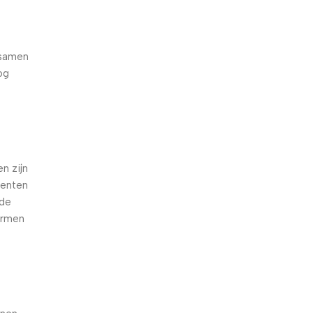
 samen
og
e
n zijn
oenten
nde
armen