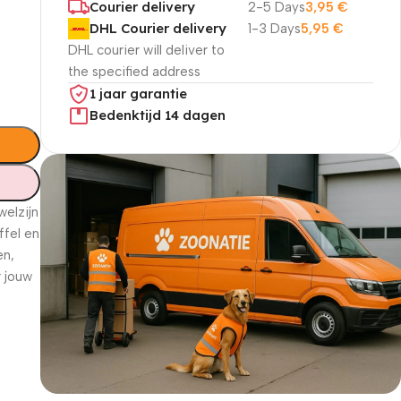
Courier delivery
2-5 Days
3,95
€
DHL Courier delivery
1-3 Days
5,95
€
DHL courier will deliver to
the specified address
1 jaar garantie
Bedenktijd 14 dagen
welzijn
ffel en
en,
r jouw