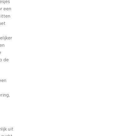
esjes
or een
zitten
het
lijker
een
e
op de
een
ering,
ijk uit