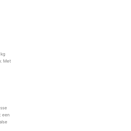
5% korting met code
WELKOM5
0
00
00
00
Dagen
Hr
Min
Sc
 kg
k. Met
isse
t een
alse