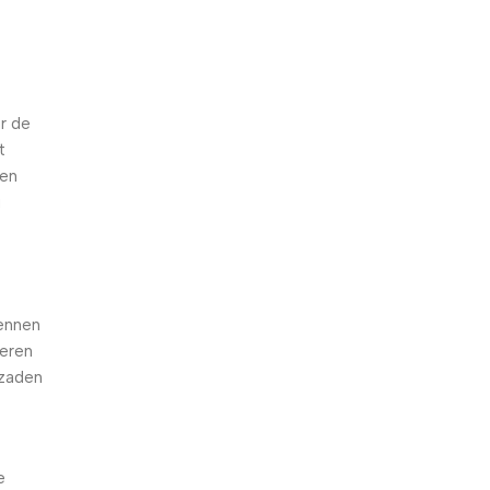
r de
t
ten
i
kennen
deren
 zaden
e