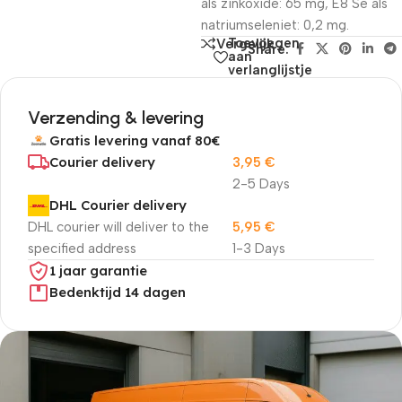
als zinkoxide: 65 mg, E8 Se als
natriumseleniet: 0,2 mg.
Toevoegen
Vergelijk
Share:
aan
verlanglijstje
Verzending & levering
Gratis levering vanaf 80€
Courier delivery
3,95
€
2-5 Days
DHL Courier delivery
DHL courier will deliver to the
5,95
€
specified address
1-3 Days
1 jaar garantie
Bedenktijd 14 dagen