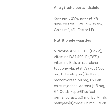
Analytische bestandsdelen
Ruw eiwit 25%, ruw vet 9%,
ruwe celstof 3,9%, ruw as 6%,
Calcium 1,4%, Fosfor 1,1%
Nutritionele waardes
Vitamine A 20.000 IE (E672),
vitamine D3 1.400 IE (E671),
vitamine E als all rac-alpha-
tocopherylacetat (3a700) 500
mg, E1 Fe als ijzer(II)sulfaat,
monohydraat: 50 mg, E2 I als
calciumjodaat, watervrij:1,5 mg,
E4 Cu als koper(II)sulfaat,
pentahydraat: 5,0 mg, E5 Mn als
mangaan(II)oxide: 35 mg, E6 Zn