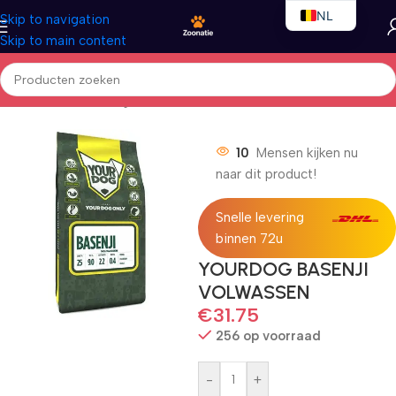
NL
Skip to navigation
Skip to main content
EN
FR
Home
/
Honden
/
Droogvoer
10
Mensen kijken nu
naar dit product!
Snelle levering
binnen 72u
YOURDOG BASENJI
VOLWASSEN
€
31.75
256 op voorraad
-
+