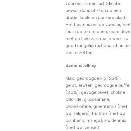
voorkeur in een luchtdichte
bewaardoos of -ton op een
droge, koele en donkere plaats.
Het beste is om de voeding niet
los in de ton te doen, maar deze
met de hele zak, die je weer zo
goed mogelijk dichtmaakt, in de
ton te zetten.
Samenstelling
Maïs, gedroogde kip (23%),
gerst, erwten, gedroogde buffel
(3.5%), gevogeltevet, choline
chloride, glucosamine,
chondroitine, groentemix (met
o.a. selderij), fruitmix (met o.a.
cranberry, mango), kruidenmix
(met o.a. venkel)