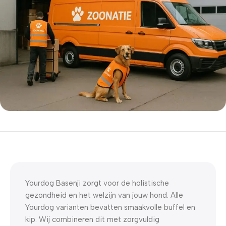
5% korting met code
WELKOM5
0
00
00
00
Dagen
Hr
Min
Sc
Yourdog Basenji zorgt voor de holistische
gezondheid en het welzijn van jouw hond. Alle
Yourdog varianten bevatten smaakvolle buffel en
kip. Wij combineren dit met zorgvuldig