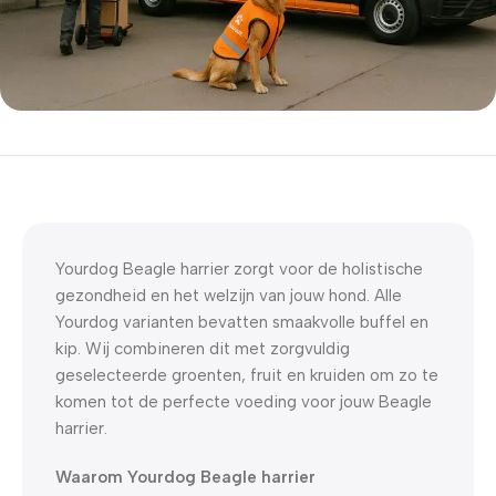
5% korting met code
WELKOM5
0
00
00
00
Dagen
Hr
Min
Sc
Yourdog Beagle harrier zorgt voor de holistische
gezondheid en het welzijn van jouw hond. Alle
Yourdog varianten bevatten smaakvolle buffel en
kip. Wij combineren dit met zorgvuldig
geselecteerde groenten, fruit en kruiden om zo te
komen tot de perfecte voeding voor jouw Beagle
harrier.
Waarom Yourdog Beagle harrier