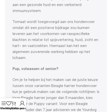
aan een gezonde huid en een verbeterd
immuunsysteem.
Tomaat wordt toegevoegd aan ons hondenvoer
omdat dit een positieve bijdrage zou kunnen
leveren aan het voorkomen van rasspecifieke
klachten in relatie tot spijsvertering, huid, zicht en
hart- en vaatziekten. Hiernaast kan het een
algemeen zuiverende werking hebben op het
lichaam.
Pup, volwassen of senior?
Om je te helpen bij het maken van de juiste keuze
tussen onze varianten Beagle harrier hondenvoer
kun je gebruik maken van de volgende richtlijnen. Is
jouw Beagle harrier jonger dan 11 maanden, kies
dan voor de Puppy variant. Voor een Beagle
Menu
Verlanglijst
Winkelwagen
Mijn account
harrier ouder dan 7 jaar adviseren we de Yourdog