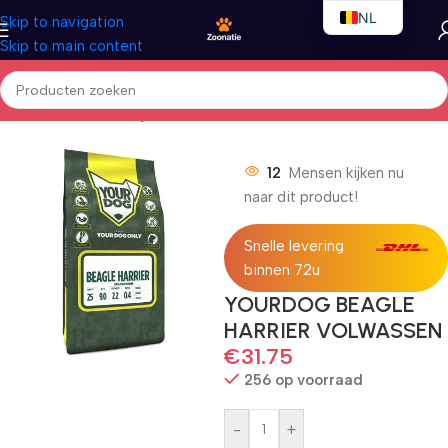
NL
Skip to navigation
Skip to main content
EN
FR
Home
/
Honden
/
Droogvoer
12
Mensen kijken nu
naar dit product!
Snelle levering
binnen 72u
YOURDOG BEAGLE
HARRIER VOLWASSEN
€
31.75
256 op voorraad
-
+