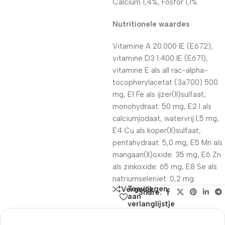
Calcium 1,4%, Fosfor 1,1%
Nutritionele waardes
Vitamine A 20.000 IE (E672),
vitamine D3 1.400 IE (E671),
vitamine E als all rac-alpha-
tocopherylacetat (3a700) 500
mg, E1 Fe als ijzer(II)sulfaat,
monohydraat: 50 mg, E2 I als
calciumjodaat, watervrij:1,5 mg,
E4 Cu als koper(II)sulfaat,
pentahydraat: 5,0 mg, E5 Mn als
mangaan(II)oxide: 35 mg, E6 Zn
als zinkoxide: 65 mg, E8 Se als
natriumseleniet: 0,2 mg.
Toevoegen
Vergelijk
Share:
aan
verlanglijstje