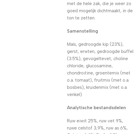
met de hele zak, die je weer zo
goed mogelijk dichtmaakt, in de
ton te zetten.
Samenstelling
Maïs, gedroogde kip (23%),
gerst, erwten, gedroogde buffel
(3.5%), gevogeltevet, choline
chloride, glucosamine,
chondroitine, groentemix (met
o.a. tomaat), fruitmix (met o.a.
bosbes), kruidenmix (met o.a.
venkel)
Analytische bestandsdelen
Ruw eiwit 25%, ruw vet 9%,
ruwe celstof 3,9%, ruw as 6%,