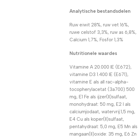
Analytische bestandsdelen
Ruw eiwit 28%, ruw vet 16%,
ruwe celstof 3,3%, ruw as 6,8%,
Calcium 1,7%, Fosfor 1,3%
Nutritionele waardes
Vitamine A 20.000 IE (E672),
vitamine D3 1.400 IE (E671),
vitamine E als all rac-alpha-
tocopherylacetat (3a700) 500
mg, E1 Fe als ijzer(II)sulfaat,
monohydraat: 50 mg, E2 I als
calciumjodaat, watervrij:1,5 mg,
E4 Cu als koper(II)sulfaat,
pentahydraat: 5,0 mg, E5 Mn als
mangaan(II)oxide: 35 mg, E6 Zn