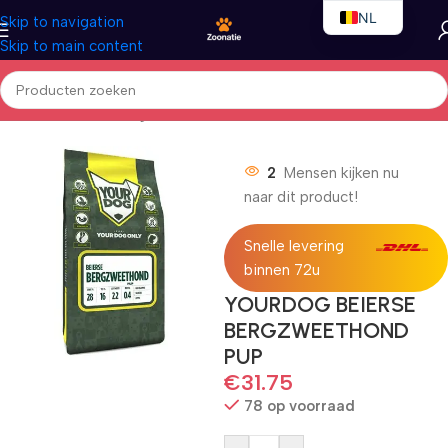
NL
Skip to navigation
Skip to main content
EN
FR
Home
/
Honden
/
Droogvoer
2
Mensen kijken nu
naar dit product!
Snelle levering
binnen 72u
YOURDOG BEIERSE
BERGZWEETHOND
PUP
€
31.75
78 op voorraad