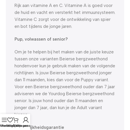
Rijk aan vitamine A en C. Vitamine A is goed voor
de huid en vacht en versterkt het immuunsysteem.
Vitamine C zorgt voor de ontwikkeling van spier
en bot tijdens de jonge jaren.
Pup, volwassen of senior?
Om je te helpen bij het maken van de juiste keuze
tussen onze varianten Beierse bergzweethond
hondenvoer kun je gebruik maken van de volgende
richtlijnen. Is jouw Beierse bergzweethond jonger
dan 11 maanden, kies dan voor de Puppy variant.
Voor een Beierse bergzweethond ouder dan 7 jaar
adviseren we de Yourdog Beierse bergzweethond
senior. Is jouw hond ouder dan 11 maanden en
jonger dan 7 jaar, dan kun je de Adult variant
kiezen.
Menu
Verlanglijst
Winkelwagen
Mijn account
Smakelijkheidsgarantie