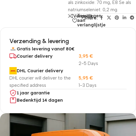
als zinkoxide: 70 mg, E8 Se als
natriumseleniet: 0,2 mg.
Toevoegen
Vergelijk
Share:
aan
verlanglijstje
Verzending & levering
Gratis levering vanaf 80€
Courier delivery
3,95
€
2-5 Days
DHL Courier delivery
DHL courier will deliver to the
5,95
€
specified address
1-3 Days
1 jaar garantie
Bedenktijd 14 dagen