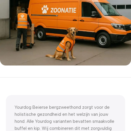
5% korting met code
WELKOM5
0
00
00
00
Dagen
Hr
Min
Sc
Yourdog Beierse bergzweethond zorgt voor de
holistische gezondheid en het welzijn van jouw
hond. Alle Yourdog varianten bevatten smaakvolle
buffel en kip. Wij combineren dit met zorgvuldig