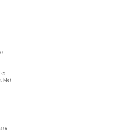
5% korting met code
WELKOM5
0
00
00
00
Dagen
Hr
Min
Sc
es
 kg
k. Met
isse