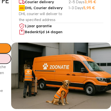
YPE
Courier delivery
2-5 Days
3,95
€
DHL Courier delivery
1-3 Days
5,95
€
DHL courier will deliver to
the specified address
1 jaar garantie
Bedenktijd 14 dagen
sche
ten
pe