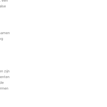
t een
alse
 samen
og
e
n zijn
oenten
nde
armen