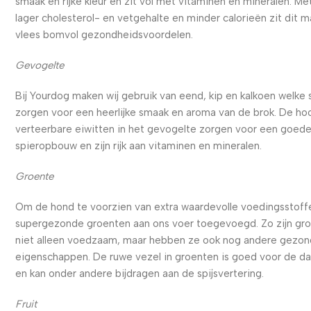
smaak en rijke kleur en zit vol met vitaminen en mineralen. Me
lager cholesterol- en vetgehalte en minder calorieën zit dit m
vlees bomvol gezondheidsvoordelen.
Gevogelte
Bij Yourdog maken wij gebruik van eend, kip en kalkoen welke
zorgen voor een heerlijke smaak en aroma van de brok. De ho
verteerbare eiwitten in het gevogelte zorgen voor een goed
spieropbouw en zijn rijk aan vitaminen en mineralen.
Groente
Om de hond te voorzien van extra waardevolle voedingsstoffe
supergezonde groenten aan ons voer toegevoegd. Zo zijn gr
niet alleen voedzaam, maar hebben ze ook nog andere gezo
eigenschappen. De ruwe vezel in groenten is goed voor de d
en kan onder andere bijdragen aan de spijsvertering.
Fruit