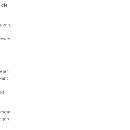
 die
geven,
t
ensen
oeien
plant
ij
omdat
tegen