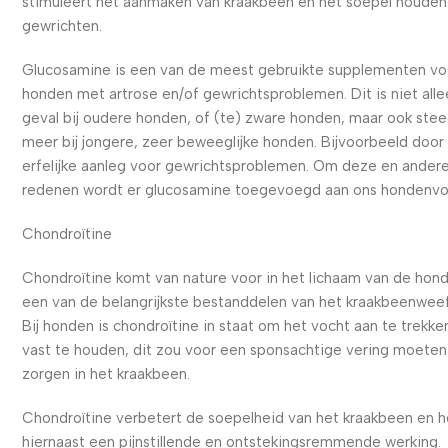
stimuleert het aanmaken van kraakbeen en het soepel houden
gewrichten.
Glucosamine is een van de meest gebruikte supplementen vo
honden met artrose en/of gewrichtsproblemen. Dit is niet alle
geval bij oudere honden, of (te) zware honden, maar ook ste
meer bij jongere, zeer beweeglijke honden. Bijvoorbeeld door
erfelijke aanleg voor gewrichtsproblemen. Om deze en ander
redenen wordt er glucosamine toegevoegd aan ons hondenvo
Chondroïtine
Chondroïtine komt van nature voor in het lichaam van de hond
een van de belangrijkste bestanddelen van het kraakbeenweef
Bij honden is chondroïtine in staat om het vocht aan te trekke
vast te houden, dit zou voor een sponsachtige vering moeten
zorgen in het kraakbeen.
Chondroïtine verbetert de soepelheid van het kraakbeen en h
hiernaast een pijnstillende en ontstekingsremmende werking.