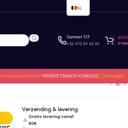
NL
EN
FR
Contact 7/7
€
0.0
0
ite
+32 472 59 42 00
Verlanglijst
ze nieuwe producten
TRIXIE
PETSNACK
YOURDOG
Verzending & levering
Gratis levering vanaf
80€