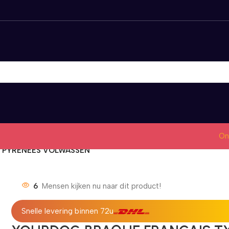
On
 PYRÉNÉES VOLWASSEN
6
Mensen kijken nu naar dit product!
Snelle levering binnen 72u