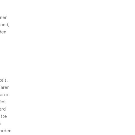
nnen
hond,
den
els,
jaren
en in
iënt
erd
otte
a
worden