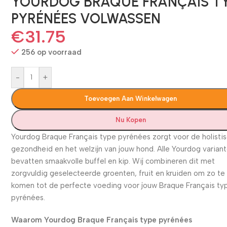
YOURDOG BRAQUE FRANÇAIS T
PYRÉNÉES VOLWASSEN
€
31.75
256 op voorraad
-
+
Toevoegen Aan Winkelwagen
Nu Kopen
Yourdog Braque Français type pyrénées zorgt voor de holisti
gezondheid en het welzijn van jouw hond. Alle Yourdog varian
bevatten smaakvolle buffel en kip. Wij combineren dit met
zorgvuldig geselecteerde groenten, fruit en kruiden om zo te
komen tot de perfecte voeding voor jouw Braque Français ty
pyrénées.
Waarom Yourdog Braque Français type pyrénées