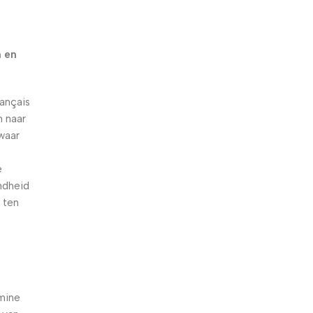
n
n en
ançais
 naar
waar
e
ndheid
 ten
amine