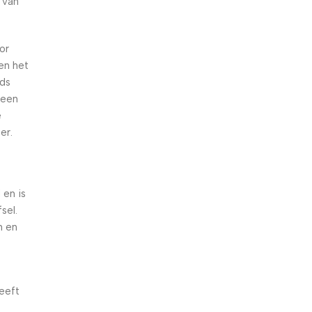
 van
or
en het
eds
 een
e
er.
 en is
sel.
n en
eeft