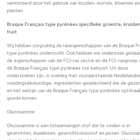
verminderd door het gebruik van kruiden, wortels, bloemen e
planten.
Braque Français type pyrénées specifieke groente, kruide
fruit
Wij hebben zorgvuldig de raseigenschappen van de Braque Fr
type pyrénées onderzocht. Ook hebben we onderzoek gedaan
de eigenschappen van de FCI-ras sectie en de FCI-rasgroep 
de Braque Français type pyrénées toe behoort. Uit deze
onderzoeken zijn, in overleg met vooraanstaande Nederlands
voedingsdeskundige, ingrediënten geselecteerd die de gezo
en het welzijn van de Braque Français type pyrénées optimaal
goede komen.
Glucosamine
Glucosamine is een lichaamseigen stof die te vinden is in
gewrichten, kraakbeen, gewrichtsvloeistof en pezen. Glucos