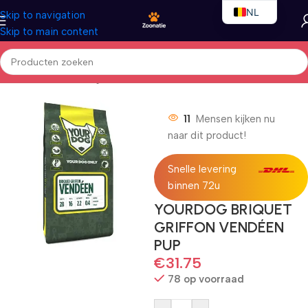
NL
Skip to navigation
Skip to main content
EN
FR
Home
/
Honden
/
Droogvoer
11
Mensen kijken nu
naar dit product!
Snelle levering
binnen 72u
YOURDOG BRIQUET
GRIFFON VENDÉEN
PUP
€
31.75
78 op voorraad