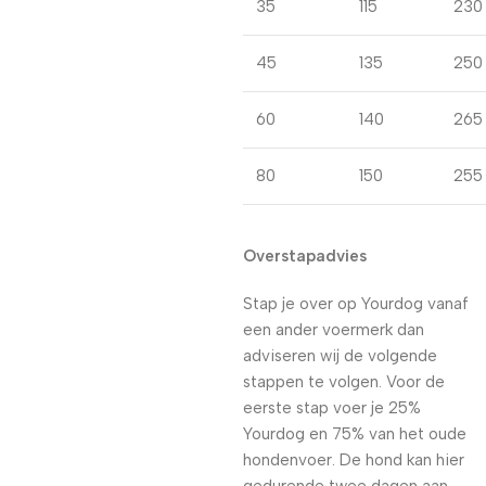
35
115
230
45
135
250
60
140
265
80
150
255
Overstapadvies
Stap je over op Yourdog vanaf
een ander voermerk dan
adviseren wij de volgende
stappen te volgen. Voor de
eerste stap voer je 25%
Yourdog en 75% van het oude
hondenvoer. De hond kan hier