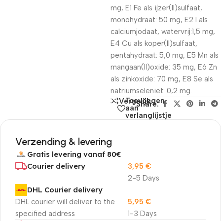
mg, E1 Fe als ijzer(II)sulfaat,
monohydraat: 50 mg, E2 I als
calciumjodaat, watervrij:1,5 mg,
E4 Cu als koper(II)sulfaat,
pentahydraat: 5,0 mg, E5 Mn als
mangaan(II)oxide: 35 mg, E6 Zn
als zinkoxide: 70 mg, E8 Se als
natriumseleniet: 0,2 mg.
Toevoegen
Vergelijk
Share:
aan
verlanglijstje
Verzending & levering
Gratis levering vanaf 80€
Courier delivery
3,95
€
2-5 Days
DHL Courier delivery
DHL courier will deliver to the
5,95
€
specified address
1-3 Days