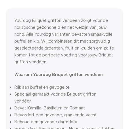
0
00
00
00
Dagen
Hr
Min
Sc
Yourdog Briquet griffon vendéen zorgt voor de
holistische gezondheid en het welzijn van jouw
hond. Alle Yourdog varianten bevatten smaakvolle
buffel en kip. Wij combineren dit met zorgvuldig
geselecteerde groenten, fruit en kruiden om zo te
komen tot de perfecte voeding voor jouw Briquet
griffon vendéen.
Waarom Yourdog Briquet griffon vendéen
Rijk aan buffel en gevogelte
Speciaal gemaakt voor de Briquet griffon
vendéen
Bevat Kamille, Basilicum en Tomaat
Bevordert een gezonde, glanzende vacht
Behoud een gezonde darmflora
Vrij van kunstmatige geur-, kleur- of smaakstoffen