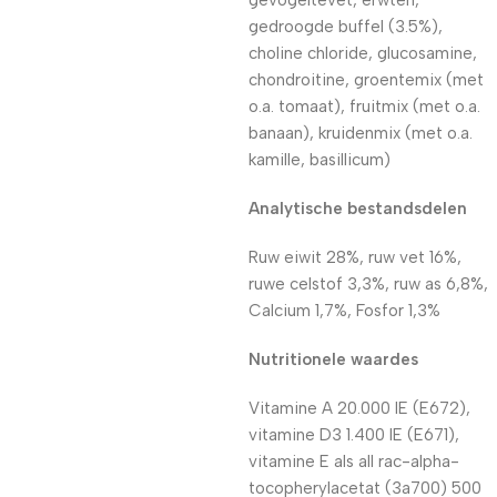
gevogeltevet, erwten,
gedroogde buffel (3.5%),
choline chloride, glucosamine,
chondroitine, groentemix (met
o.a. tomaat), fruitmix (met o.a.
banaan), kruidenmix (met o.a.
kamille, basillicum)
Analytische bestandsdelen
Ruw eiwit 28%, ruw vet 16%,
ruwe celstof 3,3%, ruw as 6,8%,
Calcium 1,7%, Fosfor 1,3%
Nutritionele waardes
Vitamine A 20.000 IE (E672),
vitamine D3 1.400 IE (E671),
vitamine E als all rac-alpha-
tocopherylacetat (3a700) 500