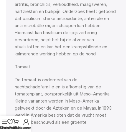
artritis, bronchitis, verkoudheid, maagzweren,
hartziekten en buikpijn. Onderzoek heeft getoond
dat basilicum sterke antioxidante, antivirale en
antimicrobiële eigenschappen kan hebben.
Hiernaast kan basilicum de spijsvertering
bevorderen, helpt het bij de afvoer van
afvalstoffen en kan het een krampstillende en
kalmerende werking hebben op de hond.
Tomaat
De tomaat is onderdeel van de
nachtschadefamilie en is afkomstig van de
tomatenplant, oorspronkelijk uit Meso-Amerika.
Kleine varianten werden in Meso-Amerika
gekweekt door de Azteken en de Mayas. In 1893
werd in Amerika besloten dat de vrucht moet
worden beschouwd als een groente.
Menu
Verlanglijst
Winkelwagen
Mijn account