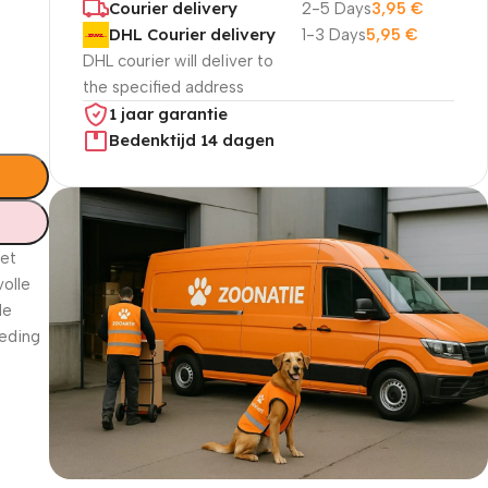
Courier delivery
2-5 Days
3,95
€
DHL Courier delivery
1-3 Days
5,95
€
DHL courier will deliver to
the specified address
1 jaar garantie
Bedenktijd 14 dagen
het
volle
de
oeding