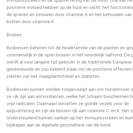
immuunsysteem en de spijsvertering van de hond. Ook kan he
positieve invloed hebben op de huid en vacht, het functioner
de spieren en zenuwen door vitamine A en het behouden van 
botten door vitamine K.
Bosbes
Bosbessen behoren tot de heidefamilie van de planten en gr
voornamelijk in de open bossen in het noordelijk halfrond. De 
wordt al voor langere tijd gebruikt in de traditionele Europese
geneeskunde en zou bekend staan om de positieve effecten b
ziektes van het maagdarmstelsel en diabetes.
Bosbessen kunnen worden toegevoegd aan ons hondenvoer 
ze rijk zijn aan antioxidanten, welke het lichaam beschermen 
vrije radicalen. Daarnaast bevatten ze goede vezels voor de
spijsvertering en zijn de bessen rijk aan vitamine C en K. Het 
ondersteunend kunnen werken op het immuunsysteem en kun
bijdragen aan de algehele gezondheid van de hond.