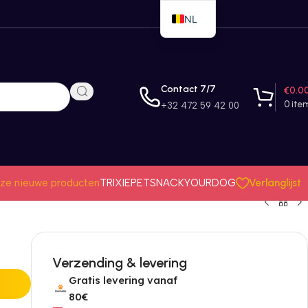
NL
EN
FR
Contact 7/7
€
0.0
0
ite
+32 472 59 42 00
Verlanglijst
ze nieuwe producten
TRIXIE
PETSNACK
YOURDOG
Verzending & levering
Gratis levering vanaf
80€