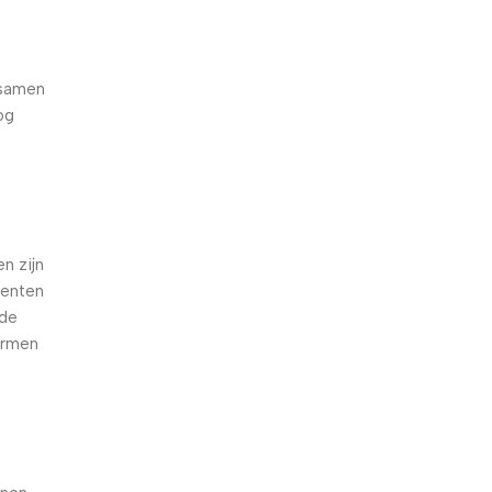
 samen
og
e
n zijn
oenten
nde
armen