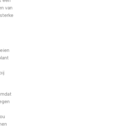
t een
en van
sterke
oeien
plant
ij
omdat
tegen
zou
nen