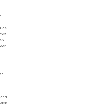
r
r de
 met
ten
lmer
et
hond
ralen
n