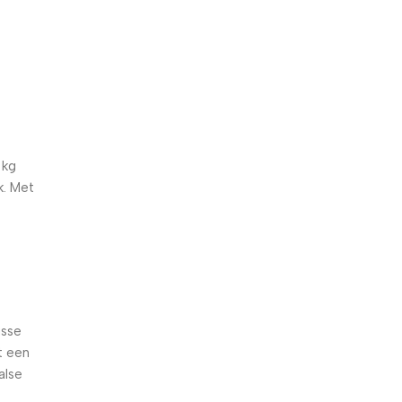
5% korting met code
WELKOM5
0
00
00
00
Dagen
Hr
Min
Sc
 kg
k. Met
isse
t een
alse