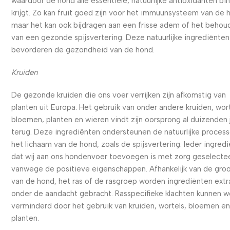
waardoor de hond alle essentiële, natuurlijke antioxidanten bi
krijgt. Zo kan fruit goed zijn voor het immuunsysteem van de 
maar het kan ook bijdragen aan een frisse adem of het behou
van een gezonde spijsvertering. Deze natuurlijke ingrediënten
bevorderen de gezondheid van de hond.
Kruiden
De gezonde kruiden die ons voer verrijken zijn afkomstig van
planten uit Europa. Het gebruik van onder andere kruiden, wort
bloemen, planten en wieren vindt zijn oorsprong al duizenden 
terug. Deze ingrediënten ondersteunen de natuurlijke process
het lichaam van de hond, zoals de spijsvertering. Ieder ingred
dat wij aan ons hondenvoer toevoegen is met zorg geselecte
vanwege de positieve eigenschappen. Afhankelijk van de gro
van de hond, het ras of de rasgroep worden ingrediënten extr
onder de aandacht gebracht. Rasspecifieke klachten kunnen 
verminderd door het gebruik van kruiden, wortels, bloemen e
planten.