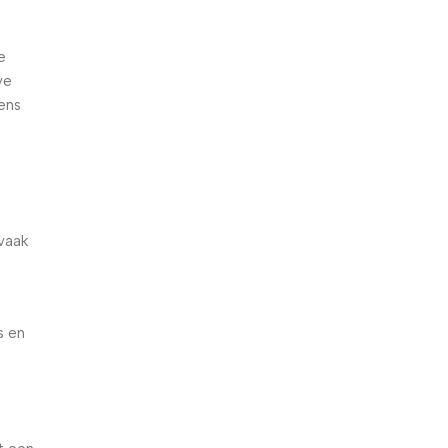
e
ve
ens
 vaak
s en