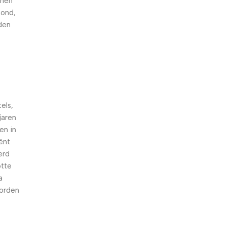
nnen
hond,
den
els,
jaren
en in
iënt
erd
otte
a
worden
n