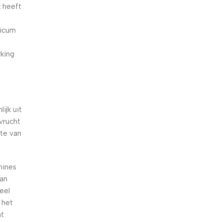
k heeft
licum
rking
ijk uit
vrucht
te van
mines
aan
eel
 het
nt