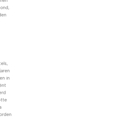
nnen
hond,
den
els,
jaren
en in
iënt
erd
otte
a
worden
n