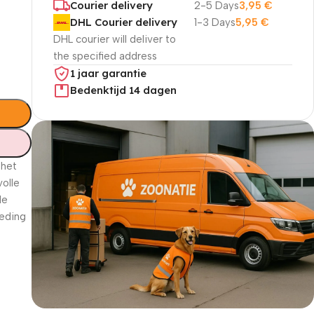
Courier delivery
2-5 Days
3,95
€
DHL Courier delivery
1-3 Days
5,95
€
DHL courier will deliver to
the specified address
1 jaar garantie
Bedenktijd 14 dagen
 het
volle
de
oeding