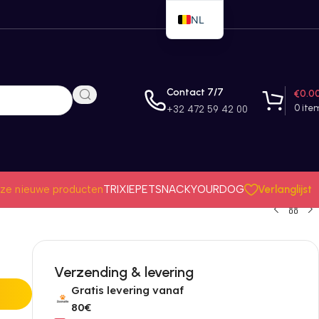
NL
EN
FR
Contact 7/7
€
0.0
0
ite
+32 472 59 42 00
Verlanglijst
ze nieuwe producten
TRIXIE
PETSNACK
YOURDOG
Verzending & levering
Gratis levering vanaf
80€