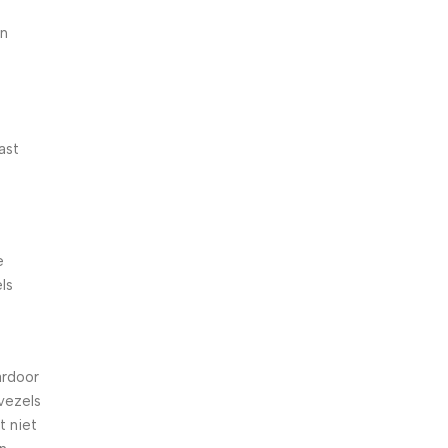
an
ast
e
ls
ardoor
vezels
t niet