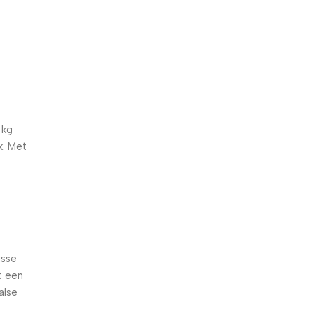
5% korting met code
WELKOM5
0
00
00
00
Dagen
Hr
Min
Sc
 kg
k. Met
isse
t een
alse