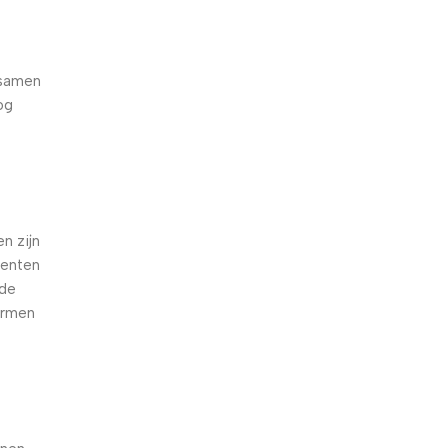
 samen
og
e
n zijn
oenten
nde
armen