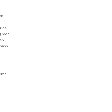
nn
r de
eg met
ten
rmann
komt