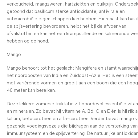
verkoudheid, maagzweren, hartziekten en buikpijn. Onderzoe
getoond dat basilicum sterke antioxidante, antivirale en
antimicrobiële eigenschappen kan hebben. Hiernaast kan basi
de spijsvertering bevorderen, helpt het bij de afvoer van
afvalstoffen en kan het een krampstillende en kalmerende we
hebben op de hond.
Mango
Mango behoort tot het geslacht Mangifera en stamt waarschijnl
het noordoosten van India en Zuidoost-Azië. Het is een steen
met variërende vormen en groeit aan een boom die een hoog
40 meter kan bereiken.
Deze lekkere zomerse traktatie zit boordevol essentiële vita
en mineralen. Zo bevat hij vitamine A, B6, C en E én is hij rijk 
kalium, bètacaroteen en alfa-caroteen. Verder bevat mango v
gezonde voedingsvezels die bijdragen aan de versterking van
immuunsysteem en de spijsvertering. De natuurlijke antioxida