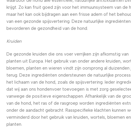
waardoor de hond alle essentiële, natuurlijke antioxidanten bi
krijgt. Zo kan fruit goed zijn voor het immuunsysteem van de 
maar het kan ook bijdragen aan een frisse adem of het behou
van een gezonde spijsvertering. Deze natuurlijke ingrediënten
bevorderen de gezondheid van de hond.
Kruiden
De gezonde kruiden die ons voer verrijken zijn afkomstig van
planten uit Europa. Het gebruik van onder andere kruiden, wort
bloemen, planten en wieren vindt zijn oorsprong al duizenden 
terug. Deze ingrediënten ondersteunen de natuurlijke process
het lichaam van de hond, zoals de spijsvertering. Ieder ingred
dat wij aan ons hondenvoer toevoegen is met zorg geselecte
vanwege de positieve eigenschappen. Afhankelijk van de gro
van de hond, het ras of de rasgroep worden ingrediënten extr
onder de aandacht gebracht. Rasspecifieke klachten kunnen 
verminderd door het gebruik van kruiden, wortels, bloemen e
planten.