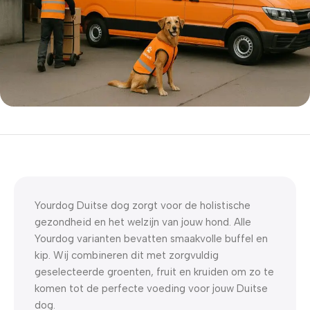
5% korting met code
WELKOM5
0
00
00
00
Dagen
Hr
Min
Sc
Yourdog Duitse dog zorgt voor de holistische
gezondheid en het welzijn van jouw hond. Alle
Yourdog varianten bevatten smaakvolle buffel en
kip. Wij combineren dit met zorgvuldig
geselecteerde groenten, fruit en kruiden om zo te
komen tot de perfecte voeding voor jouw Duitse
dog.