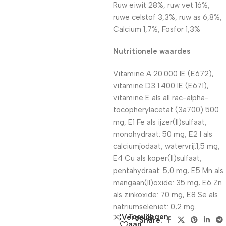
Ruw eiwit 28%, ruw vet 16%,
ruwe celstof 3,3%, ruw as 6,8%,
Calcium 1,7%, Fosfor 1,3%
Nutritionele waardes
Vitamine A 20.000 IE (E672),
vitamine D3 1.400 IE (E671),
vitamine E als all rac-alpha-
tocopherylacetat (3a700) 500
mg, E1 Fe als ijzer(II)sulfaat,
monohydraat: 50 mg, E2 I als
calciumjodaat, watervrij:1,5 mg,
E4 Cu als koper(II)sulfaat,
pentahydraat: 5,0 mg, E5 Mn als
mangaan(II)oxide: 35 mg, E6 Zn
als zinkoxide: 70 mg, E8 Se als
natriumseleniet: 0,2 mg.
Toevoegen
Vergelijk
Share:
aan