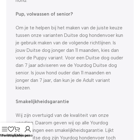
hond.
Pup, volwassen of senior?
Om je te helpen bij het maken van de juiste keuze
tussen onze varianten Duitse dog hondenvoer kun
je gebruik maken van de volgende richtlijnen. Is
jouw Duitse dog jonger dan 11 maanden, kies dan
voor de Puppy variant. Voor een Duitse dog ouder
dan 7 jaar adviseren we de Yourdog Duitse dog
senior. Is jouw hond ouder dan 11 maanden en
jonger dan 7 jaar, dan kun je de Adult variant
kiezen.
Smakelijkheidsgarantie
Wij zijn overtuigd van de kwaliteit van onze
voeding. Daarom geven wij op alle Yourdog
verpakkingen een smakelijkheidsgarantie. Lijkt
Menu
Verlanglijst
Winkelwagen
Mijn account
jouw Duitse dog zijn Yourdog hondenvoer toch