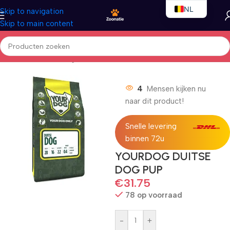
NL
Skip to navigation
Skip to main content
EN
FR
Home
/
Honden
/
Droogvoer
4
Mensen kijken nu
naar dit product!
Snelle levering
binnen 72u
YOURDOG DUITSE
DOG PUP
€
31.75
78 op voorraad
-
+