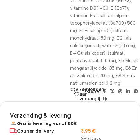
Vitamine A 20.000 IE (E672),
vitamine D3 1.400 IE (E671),
vitamine E als all rac-alpha-
tocopherylacetat (3a700) 500
mg, E1 Fe als ijzer(II)sulfaat,
monohydraat: 50 mg, E2 I als
calciumjodaat, watervrij:1,5 mg,
E4 Cu als koper(II)sulfaat,
pentahydraat: 5,0 mg, E5 Mn als
mangaan(II)oxide: 35 mg, E6 Zn
als zinkoxide: 70 mg, E8 Se als
natriumseleniet: 0,2 mg.
Toevoegen
Vergelijk
Share:
aan
verlanglijstje
Verzending & levering
Gratis levering vanaf 80€
Courier delivery
3,95
€
2-5 Days