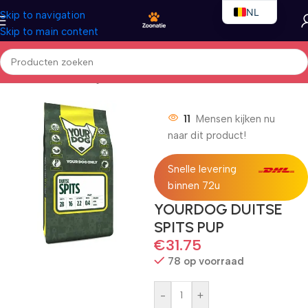
NL
Skip to navigation
Skip to main content
EN
FR
Home
/
Honden
/
Droogvoer
11
Mensen kijken nu
naar dit product!
Snelle levering
binnen 72u
YOURDOG DUITSE
SPITS PUP
€
31.75
78 op voorraad
-
+