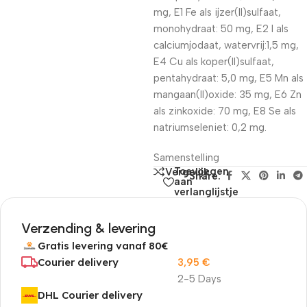
mg, E1 Fe als ijzer(II)sulfaat,
monohydraat: 50 mg, E2 I als
calciumjodaat, watervrij:1,5 mg,
E4 Cu als koper(II)sulfaat,
pentahydraat: 5,0 mg, E5 Mn als
mangaan(II)oxide: 35 mg, E6 Zn
als zinkoxide: 70 mg, E8 Se als
natriumseleniet: 0,2 mg.
Samenstelling
Toevoegen
Vergelijk
Share:
aan
verlanglijstje
Verzending & levering
Gratis levering vanaf 80€
Courier delivery
3,95
€
2-5 Days
DHL Courier delivery