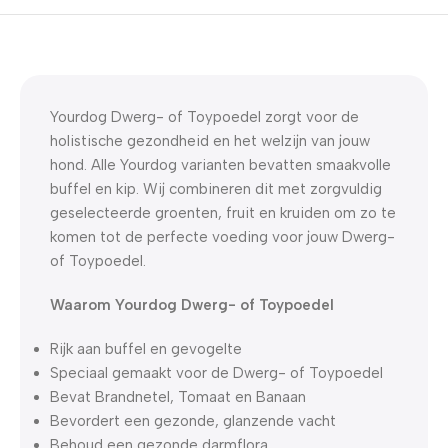
5% korting met code
WELKOM5
0
00
00
00
Dagen
Hr
Min
Sc
Yourdog Dwerg- of Toypoedel zorgt voor de
holistische gezondheid en het welzijn van jouw
hond. Alle Yourdog varianten bevatten smaakvolle
buffel en kip. Wij combineren dit met zorgvuldig
geselecteerde groenten, fruit en kruiden om zo te
komen tot de perfecte voeding voor jouw Dwerg-
of Toypoedel.
Waarom Yourdog Dwerg- of Toypoedel
Rijk aan buffel en gevogelte
Speciaal gemaakt voor de Dwerg- of Toypoedel
Bevat Brandnetel, Tomaat en Banaan
Bevordert een gezonde, glanzende vacht
Behoud een gezonde darmflora