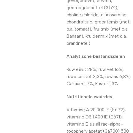
gevogeltevet, erwten,
gedroogde buffel (3.5%),
choline chloride, glucosamine,
chondroitine, groentemix (met
o.a. tomaat), fruitmix (met o.a.
Banaan), kruidenmix (met o.a.
brandnetel)
Analytische bestandsdelen
Ruw eiwit 28%, ruw vet 16%,
ruwe celstof 3,3%, ruw as 6,8%,
Calcium 1,7%, Fosfor 1,3%
Nutritionele waardes
Vitamine A 20.000 IE (E672),
vitamine D3 1.400 IE (E671),
vitamine E als all rac-alpha-
tocopherylacetat (3a700) 500