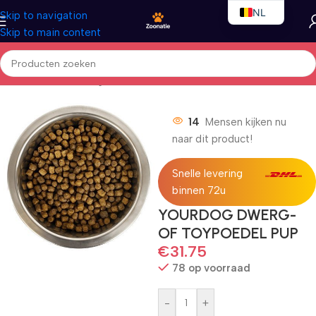
NL
Skip to navigation
Skip to main content
EN
FR
Home
/
Honden
/
Droogvoer
14
Mensen kijken nu
naar dit product!
Snelle levering
binnen 72u
YOURDOG DWERG-
OF TOYPOEDEL PUP
€
31.75
78 op voorraad
-
+