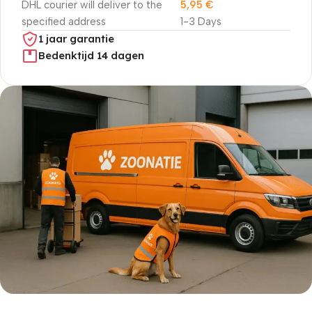
DHL courier will deliver to the
5,95
€
specified address
1-3 Days
1 jaar garantie
Bedenktijd 14 dagen