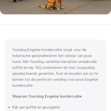
5% korting met code
WELKOM5
0
00
00
00
Dagen
Hr
Min
Sc
Yourdog Engelse bordercollie zorgt voor de
holistische gezondheid en het welzijn van jouw
hond. Alle Yourdog varianten bevatten smaakvolle
buffel en kip. Wij combineren dit met zorgvuldig
geselecteerde groenten, fruit en kruiden om zo te
komen tot de perfecte voeding voor jouw Engelse
bordercollie.
Waarom Yourdog Engelse bordercollie
Rijk aan buffel en gevogelte