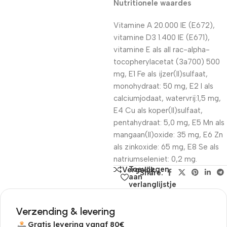
Nutritionele waardes
Vitamine A 20.000 IE (E672),
vitamine D3 1.400 IE (E671),
vitamine E als all rac-alpha-
tocopherylacetat (3a700) 500
mg, E1 Fe als ijzer(II)sulfaat,
monohydraat: 50 mg, E2 I als
calciumjodaat, watervrij:1,5 mg,
E4 Cu als koper(II)sulfaat,
pentahydraat: 5,0 mg, E5 Mn als
mangaan(II)oxide: 35 mg, E6 Zn
als zinkoxide: 65 mg, E8 Se als
natriumseleniet: 0,2 mg.
Toevoegen
Vergelijk
Share:
aan
verlanglijstje
Verzending & levering
Gratis levering vanaf 80€