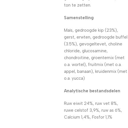
ton te zetten.
Samenstelling
Maïs, gedroogde kip (23%),
gerst, erwten, gedroogde buffel
(3.5%), gevogeltevet, choline
chloride, glucosamine,
chondroitine, groentemix (met
o.a. wortel), fruitmix (met o.a.
appel, banaan), kruidenmix (met
o.a. yucca)
Analytische bestandsdelen
Ruw eiwit 24%, ruw vet 8%,
ruwe celstof 3,9%, ruw as 6%,
Calcium 1,4%, Fosfor 1,1%