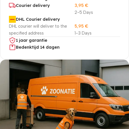
Courier delivery
3,95
€
2-5 Days
DHL Courier delivery
DHL courier will deliver to the
5,95
€
specified address
1-3 Days
1 jaar garantie
Bedenktijd 14 dagen