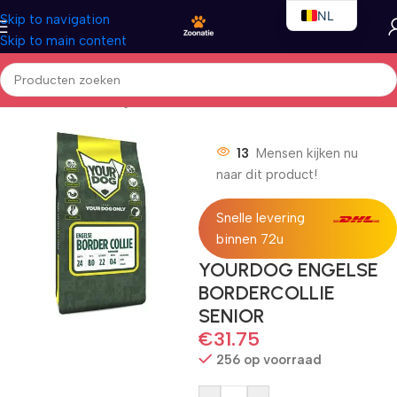
NL
Skip to navigation
Skip to main content
EN
FR
Home
/
Honden
/
Droogvoer
13
Mensen kijken nu
naar dit product!
Snelle levering
binnen 72u
YOURDOG ENGELSE
BORDERCOLLIE
SENIOR
€
31.75
256 op voorraad