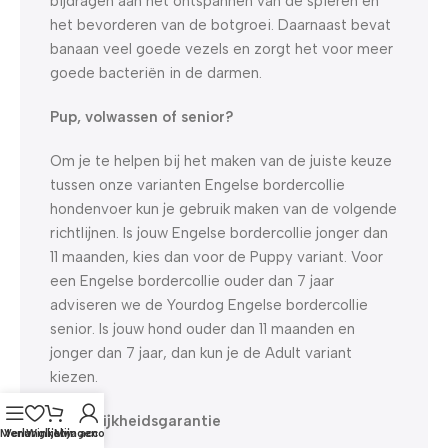
bijdragen aan het ontspannen van de spieren en
het bevorderen van de botgroei. Daarnaast bevat
banaan veel goede vezels en zorgt het voor meer
goede bacteriën in de darmen.
Pup, volwassen of senior?
Om je te helpen bij het maken van de juiste keuze
tussen onze varianten Engelse bordercollie
hondenvoer kun je gebruik maken van de volgende
richtlijnen. Is jouw Engelse bordercollie jonger dan
11 maanden, kies dan voor de Puppy variant. Voor
een Engelse bordercollie ouder dan 7 jaar
adviseren we de Yourdog Engelse bordercollie
senior. Is jouw hond ouder dan 11 maanden en
jonger dan 7 jaar, dan kun je de Adult variant
kiezen.
Smakelijkheidsgarantie
Menu
Verlanglijst
Winkelwagen
Mijn account