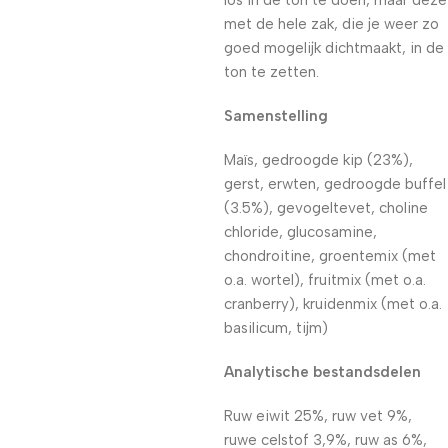
los in de ton te doen, maar deze
met de hele zak, die je weer zo
goed mogelijk dichtmaakt, in de
ton te zetten.
Samenstelling
Maïs, gedroogde kip (23%),
gerst, erwten, gedroogde buffel
(3.5%), gevogeltevet, choline
chloride, glucosamine,
chondroitine, groentemix (met
o.a. wortel), fruitmix (met o.a.
cranberry), kruidenmix (met o.a.
basilicum, tijm)
Analytische bestandsdelen
Ruw eiwit 25%, ruw vet 9%,
ruwe celstof 3,9%, ruw as 6%,