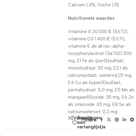
Calcium 1,4%, Fosfor 1,1%
Nutritionele waardes
Vitamine A 20.000 IE (E672),
vitamine D3 1.400 IE (E671),
vitamine E als all rac-alpha-
tocopherylacetat (3a700) 500
mg, E1 Fe als ijzer(II)sulfaat,
monohydraat: 50 mg, E2 I als
calciumjodaat, watervrij:1,5 mg,
E4 Cu als koper(II)sulfaat,
pentahydraat: 5,0 mg, E5 Mn als
mangaan(II)oxide: 35 mg, E6 Zn
als zinkoxide: 65 mg, E8 Se als
natriumseleniet: 0,2 mg.
Toevoegen
Vergelijk
Share:
aan
verlanglijstje