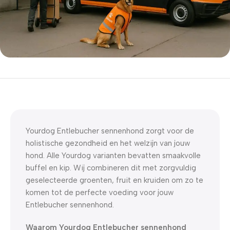
5% korting met code
WELKOM5
0
00
00
00
Dagen
Hr
Min
Sc
Yourdog Entlebucher sennenhond zorgt voor de
holistische gezondheid en het welzijn van jouw
hond. Alle Yourdog varianten bevatten smaakvolle
buffel en kip. Wij combineren dit met zorgvuldig
geselecteerde groenten, fruit en kruiden om zo te
komen tot de perfecte voeding voor jouw
Entlebucher sennenhond.
Waarom Yourdog Entlebucher sennenhond