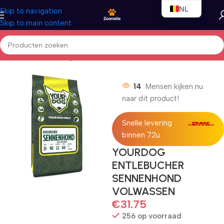
NL
Skip to navigation
Skip to main content
EN
FR
Home
/
Honden
/
Droogvoer
14
Mensen kijken nu
naar dit product!
Snelle levering
binnen 72u
YOURDOG
ENTLEBUCHER
SENNENHOND
VOLWASSEN
€
31.75
256 op voorraad