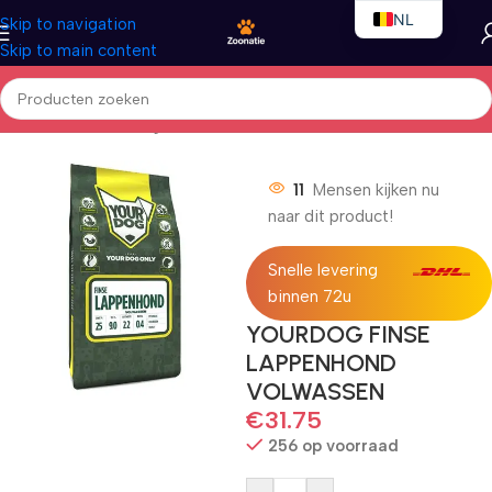
NL
Skip to navigation
Skip to main content
EN
FR
Home
/
Honden
/
Droogvoer
11
Mensen kijken nu
naar dit product!
Snelle levering
binnen 72u
YOURDOG FINSE
LAPPENHOND
VOLWASSEN
€
31.75
256 op voorraad