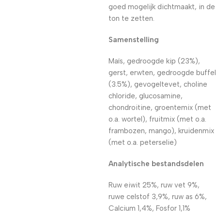
goed mogelijk dichtmaakt, in de
ton te zetten.
Samenstelling
Maïs, gedroogde kip (23%),
gerst, erwten, gedroogde buffel
(3.5%), gevogeltevet, choline
chloride, glucosamine,
chondroitine, groentemix (met
o.a. wortel), fruitmix (met o.a.
frambozen, mango), kruidenmix
(met o.a. peterselie)
Analytische bestandsdelen
Ruw eiwit 25%, ruw vet 9%,
ruwe celstof 3,9%, ruw as 6%,
Calcium 1,4%, Fosfor 1,1%