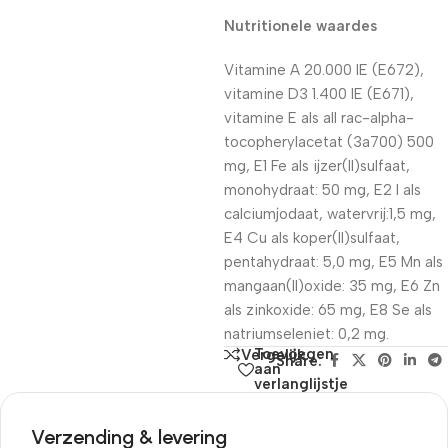
Nutritionele waardes
Vitamine A 20.000 IE (E672),
vitamine D3 1.400 IE (E671),
vitamine E als all rac-alpha-
tocopherylacetat (3a700) 500
mg, E1 Fe als ijzer(II)sulfaat,
monohydraat: 50 mg, E2 I als
calciumjodaat, watervrij:1,5 mg,
E4 Cu als koper(II)sulfaat,
pentahydraat: 5,0 mg, E5 Mn als
mangaan(II)oxide: 35 mg, E6 Zn
als zinkoxide: 65 mg, E8 Se als
natriumseleniet: 0,2 mg.
Toevoegen
Vergelijk
Share:
aan
verlanglijstje
Verzending & levering