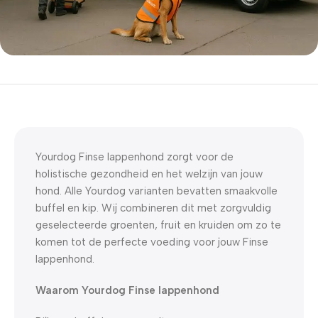
5% korting met code
WELKOM5
0
00
00
00
Dagen
Hr
Min
Sc
Yourdog Finse lappenhond zorgt voor de
holistische gezondheid en het welzijn van jouw
hond. Alle Yourdog varianten bevatten smaakvolle
buffel en kip. Wij combineren dit met zorgvuldig
geselecteerde groenten, fruit en kruiden om zo te
komen tot de perfecte voeding voor jouw Finse
lappenhond.
Waarom Yourdog Finse lappenhond