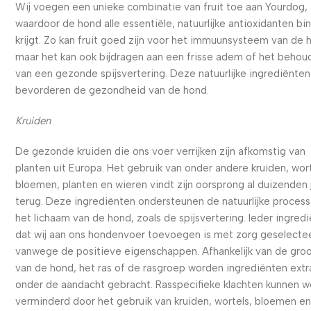
Wij voegen een unieke combinatie van fruit toe aan Yourdog,
waardoor de hond alle essentiële, natuurlijke antioxidanten bi
krijgt. Zo kan fruit goed zijn voor het immuunsysteem van de 
maar het kan ook bijdragen aan een frisse adem of het behou
van een gezonde spijsvertering. Deze natuurlijke ingrediënten
bevorderen de gezondheid van de hond.
Kruiden
De gezonde kruiden die ons voer verrijken zijn afkomstig van
planten uit Europa. Het gebruik van onder andere kruiden, wort
bloemen, planten en wieren vindt zijn oorsprong al duizenden 
terug. Deze ingrediënten ondersteunen de natuurlijke process
het lichaam van de hond, zoals de spijsvertering. Ieder ingred
dat wij aan ons hondenvoer toevoegen is met zorg geselecte
vanwege de positieve eigenschappen. Afhankelijk van de gro
van de hond, het ras of de rasgroep worden ingrediënten extr
onder de aandacht gebracht. Rasspecifieke klachten kunnen 
verminderd door het gebruik van kruiden, wortels, bloemen e