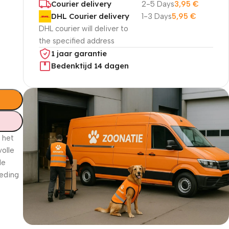
Courier delivery
2-5 Days
3,95
€
DHL Courier delivery
1-3 Days
5,95
€
DHL courier will deliver to
the specified address
1 jaar garantie
Bedenktijd 14 dagen
 het
volle
de
oeding