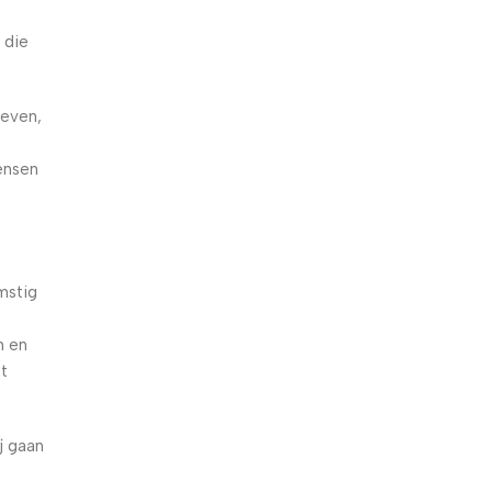
 die
geven,
t
ensen
mstig
n en
et
j gaan