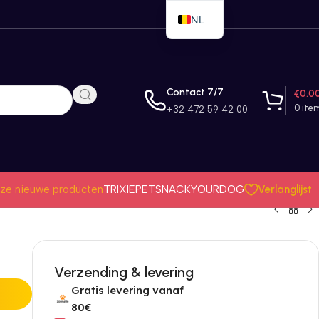
NL
EN
FR
Contact 7/7
€
0.0
0
ite
+32 472 59 42 00
Verlanglijst
ze nieuwe producten
TRIXIE
PETSNACK
YOURDOG
Verzending & levering
Gratis levering vanaf
80€