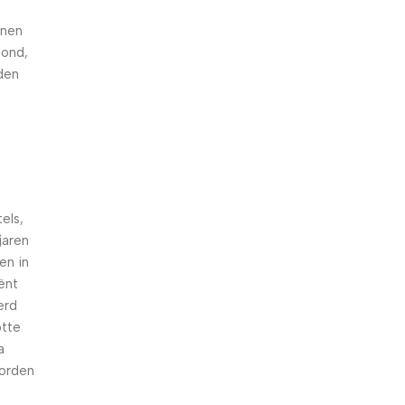
nnen
hond,
den
els,
jaren
en in
iënt
erd
otte
a
worden
n