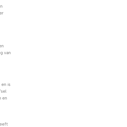
en
er
en
ng van
 en is
sel.
n en
eeft