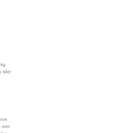
5% korting met code
WELKOM5
0
00
00
00
Dagen
Hr
Min
Sc
 kg
k. Met
isse
t een