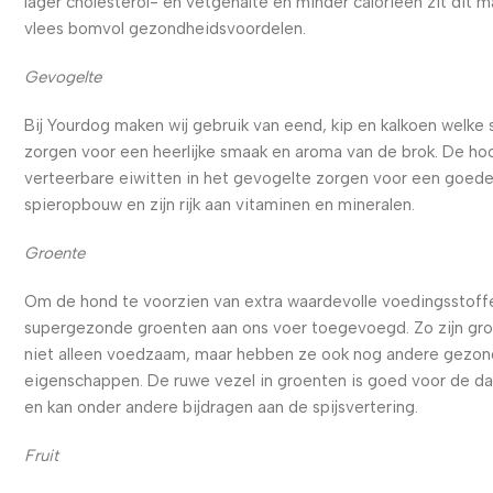
lager cholesterol- en vetgehalte en minder calorieën zit dit m
vlees bomvol gezondheidsvoordelen.
Gevogelte
Bij Yourdog maken wij gebruik van eend, kip en kalkoen welke
zorgen voor een heerlijke smaak en aroma van de brok. De ho
verteerbare eiwitten in het gevogelte zorgen voor een goed
spieropbouw en zijn rijk aan vitaminen en mineralen.
Groente
Om de hond te voorzien van extra waardevolle voedingsstoffe
supergezonde groenten aan ons voer toegevoegd. Zo zijn gr
niet alleen voedzaam, maar hebben ze ook nog andere gezo
eigenschappen. De ruwe vezel in groenten is goed voor de d
en kan onder andere bijdragen aan de spijsvertering.
Fruit