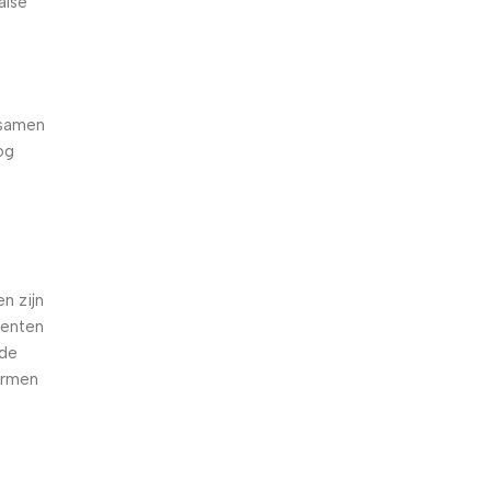
alse
 samen
og
e
n zijn
oenten
nde
armen