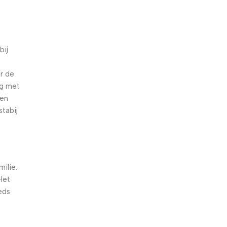
bij
r de
eg met
ten
stabij
milie.
Het
eds