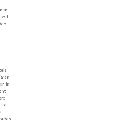
nnen
hond,
den
els,
jaren
en in
iënt
erd
otte
a
worden
n