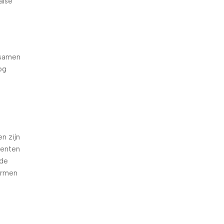
alse
 samen
og
e
n zijn
oenten
nde
armen