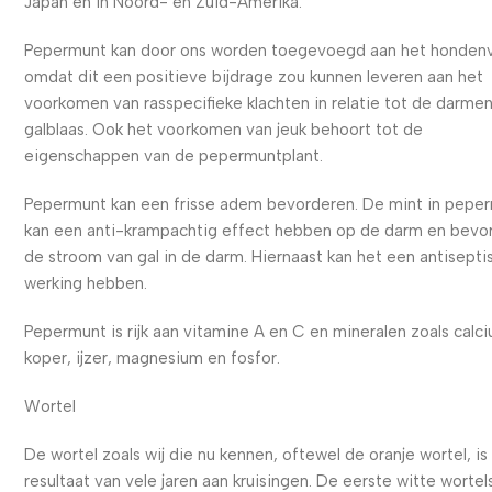
Japan en in Noord- en Zuid-Amerika.
Pepermunt kan door ons worden toegevoegd aan het honden
omdat dit een positieve bijdrage zou kunnen leveren aan het
voorkomen van rasspecifieke klachten in relatie tot de darme
galblaas. Ook het voorkomen van jeuk behoort tot de
eigenschappen van de pepermuntplant.
Pepermunt kan een frisse adem bevorderen. De mint in pepe
kan een anti-krampachtig effect hebben op de darm en bevo
de stroom van gal in de darm. Hiernaast kan het een antisepti
werking hebben.
Pepermunt is rijk aan vitamine A en C en mineralen zoals calc
koper, ijzer, magnesium en fosfor.
Wortel
De wortel zoals wij die nu kennen, oftewel de oranje wortel, is
resultaat van vele jaren aan kruisingen. De eerste witte wortel