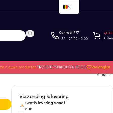
NL
EN
FR
Contact 7/7
€
0.0
0
ite
+32 472 59 42 00
Verlanglijst
ze nieuwe producten
TRIXIE
PETSNACK
YOURDOG
Verzending & levering
Gratis levering vanaf
80€