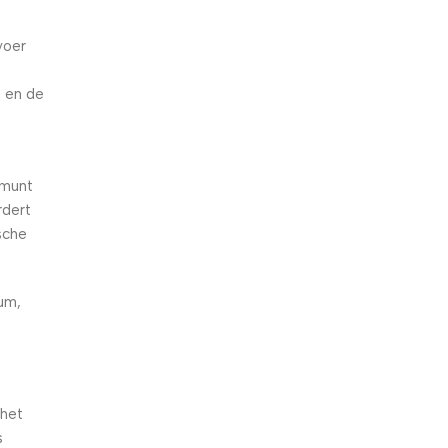
voer
n en de
rmunt
rdert
sche
ium,
 het
s