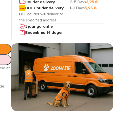
Courier delivery
2-5 Days
3,95
€
DHL Courier delivery
1-3 Days
5,95
€
DHL courier will deliver to
the specified address
1 jaar garantie
Bedenktijd 14 dagen
eid en
 de