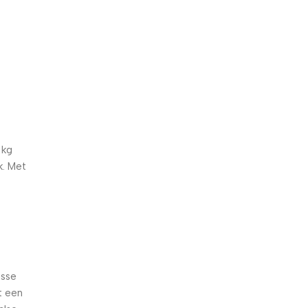
5% korting met code
WELKOM5
0
00
00
00
Dagen
Hr
Min
Sc
 kg
k. Met
isse
t een