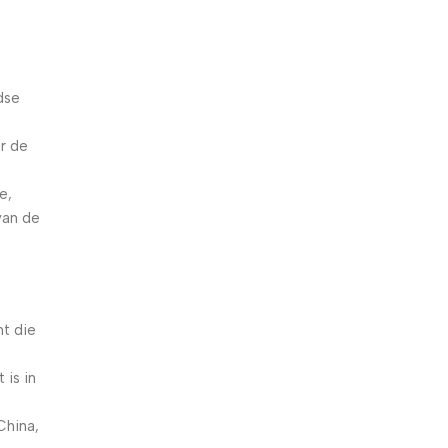
dse
r de
e,
van de
nt die
 is in
China,