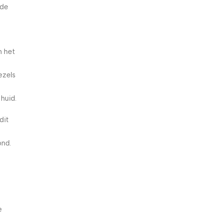
 de
n het
e
ezels
 huid.
dit
ond.
e