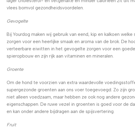
lager cholesterol- en vetgehalte en minder calorieën zit dit m
vlees bomvol gezondheidsvoordelen.
Gevogelte
Bij Yourdog maken wij gebruik van eend, kip en kalkoen welke
zorgen voor een heerlijke smaak en aroma van de brok. De ho
verteerbare eiwitten in het gevogelte zorgen voor een goed
spieropbouw en zijn rijk aan vitaminen en mineralen.
Groente
Om de hond te voorzien van extra waardevolle voedingsstoffe
supergezonde groenten aan ons voer toegevoegd. Zo zijn gr
niet alleen voedzaam, maar hebben ze ook nog andere gezo
eigenschappen. De ruwe vezel in groenten is goed voor de d
en kan onder andere bijdragen aan de spijsvertering.
Fruit