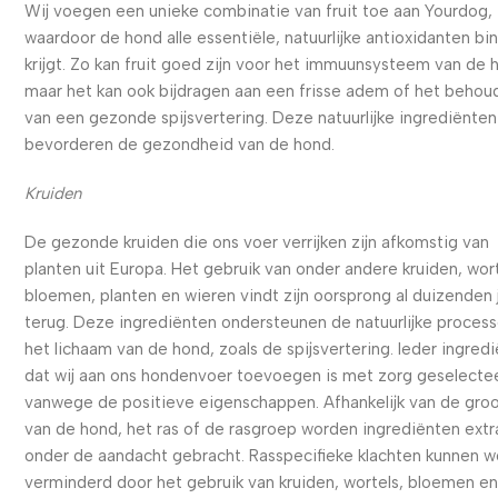
Wij voegen een unieke combinatie van fruit toe aan Yourdog,
waardoor de hond alle essentiële, natuurlijke antioxidanten bi
krijgt. Zo kan fruit goed zijn voor het immuunsysteem van de 
maar het kan ook bijdragen aan een frisse adem of het behou
van een gezonde spijsvertering. Deze natuurlijke ingrediënten
bevorderen de gezondheid van de hond.
Kruiden
De gezonde kruiden die ons voer verrijken zijn afkomstig van
planten uit Europa. Het gebruik van onder andere kruiden, wort
bloemen, planten en wieren vindt zijn oorsprong al duizenden 
terug. Deze ingrediënten ondersteunen de natuurlijke process
het lichaam van de hond, zoals de spijsvertering. Ieder ingred
dat wij aan ons hondenvoer toevoegen is met zorg geselecte
vanwege de positieve eigenschappen. Afhankelijk van de gro
van de hond, het ras of de rasgroep worden ingrediënten extr
onder de aandacht gebracht. Rasspecifieke klachten kunnen 
verminderd door het gebruik van kruiden, wortels, bloemen e