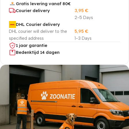
Gratis levering vanaf 80€
Courier delivery
3,95
€
2-5 Days
DHL Courier delivery
DHL courier will deliver to the
5,95
€
specified address
1-3 Days
1 jaar garantie
Bedenktijd 14 dagen