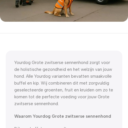
5% korting met code
WELKOM5
0
00
00
00
Dagen
Hr
Min
Sc
Yourdog Grote zwitserse sennenhond zorgt voor
de holistische gezondheid en het welzijn van jouw
hond. Alle Yourdog varianten bevatten smaakvolle
buffel en kip. Wij combineren dit met zorgvuldig
geselecteerde groenten, fruit en kruiden om zo te
komen tot de perfecte voeding voor jouw Grote
zwitserse sennenhond.
Waarom Yourdog Grote zwitserse sennenhond