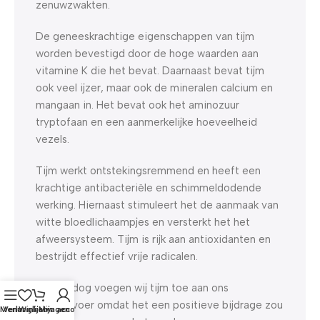
zenuwzwakten.
De geneeskrachtige eigenschappen van tijm
worden bevestigd door de hoge waarden aan
vitamine K die het bevat. Daarnaast bevat tijm
ook veel ijzer, maar ook de mineralen calcium en
mangaan in. Het bevat ook het aminozuur
tryptofaan en een aanmerkelijke hoeveelheid
vezels.
Tijm werkt ontstekingsremmend en heeft een
krachtige antibacteriële en schimmeldodende
werking. Hiernaast stimuleert het de aanmaak van
witte bloedlichaampjes en versterkt het het
afweersysteem. Tijm is rijk aan antioxidanten en
bestrijdt effectief vrije radicalen.
Bij Yourdog voegen wij tijm toe aan ons
hondenvoer omdat het een positieve bijdrage zou
Menu
Verlanglijst
Winkelwagen
Mijn account