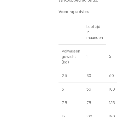
aankoopbedrag terug.
Voedingsadvies
Leeftijd
in
maanden
Volwassen
2
gewicht
1
(kg)
2.5
30
60
5
55
100
7.5
75
135
15
100
180