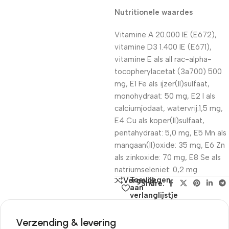
Nutritionele waardes
Vitamine A 20.000 IE (E672),
vitamine D3 1.400 IE (E671),
vitamine E als all rac-alpha-
tocopherylacetat (3a700) 500
mg, E1 Fe als ijzer(II)sulfaat,
monohydraat: 50 mg, E2 I als
calciumjodaat, watervrij:1,5 mg,
E4 Cu als koper(II)sulfaat,
pentahydraat: 5,0 mg, E5 Mn als
mangaan(II)oxide: 35 mg, E6 Zn
als zinkoxide: 70 mg, E8 Se als
natriumseleniet: 0,2 mg.
Toevoegen
Vergelijk
Share:
aan
verlanglijstje
Verzending & levering