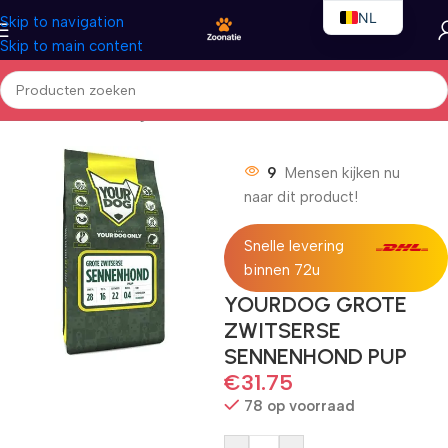
NL
Skip to navigation
Skip to main content
EN
FR
Home
/
Honden
/
Droogvoer
9
Mensen kijken nu
naar dit product!
Snelle levering
binnen 72u
YOURDOG GROTE
ZWITSERSE
SENNENHOND PUP
€
31.75
78 op voorraad