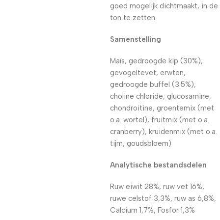
goed mogelijk dichtmaakt, in de
ton te zetten.
Samenstelling
Maïs, gedroogde kip (30%),
gevogeltevet, erwten,
gedroogde buffel (3.5%),
choline chloride, glucosamine,
chondroitine, groentemix (met
o.a. wortel), fruitmix (met o.a.
cranberry), kruidenmix (met o.a.
tijm, goudsbloem)
Analytische bestandsdelen
Ruw eiwit 28%, ruw vet 16%,
ruwe celstof 3,3%, ruw as 6,8%,
Calcium 1,7%, Fosfor 1,3%