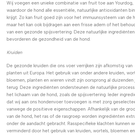
Wij voegen een unieke combinatie van fruit toe aan Yourdog,
waardoor de hond alle essentiële, natuurlijke antioxidanten bi
krijgt. Zo kan fruit goed zijn voor het immuunsysteem van de 
maar het kan ook bijdragen aan een frisse adem of het behou
van een gezonde spijsvertering. Deze natuurlijke ingrediënten
bevorderen de gezondheid van de hond.
Kruiden
De gezonde kruiden die ons voer verrijken zijn afkomstig van
planten uit Europa. Het gebruik van onder andere kruiden, wort
bloemen, planten en wieren vindt zijn oorsprong al duizenden 
terug. Deze ingrediënten ondersteunen de natuurlijke process
het lichaam van de hond, zoals de spijsvertering. Ieder ingred
dat wij aan ons hondenvoer toevoegen is met zorg geselecte
vanwege de positieve eigenschappen. Afhankelijk van de gro
van de hond, het ras of de rasgroep worden ingrediënten extr
onder de aandacht gebracht. Rasspecifieke klachten kunnen 
verminderd door het gebruik van kruiden, wortels, bloemen e