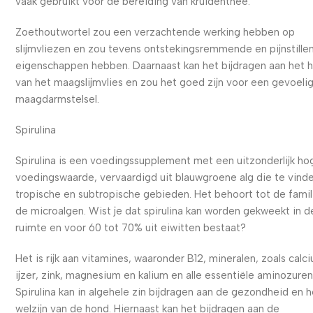
vaak gebruikt voor de bereiding van kruidenthee.
Zoethoutwortel zou een verzachtende werking hebben op
slijmvliezen en zou tevens ontstekingsremmende en pijnstille
eigenschappen hebben. Daarnaast kan het bijdragen aan het h
van het maagslijmvlies en zou het goed zijn voor een gevoeli
maagdarmstelsel.
Spirulina
Spirulina is een voedingssupplement met een uitzonderlijk ho
voedingswaarde, vervaardigd uit blauwgroene alg die te vinden
tropische en subtropische gebieden. Het behoort tot de famil
de microalgen. Wist je dat spirulina kan worden gekweekt in d
ruimte en voor 60 tot 70% uit eiwitten bestaat?
Het is rijk aan vitamines, waaronder B12, mineralen, zoals calc
ijzer, zink, magnesium en kalium en alle essentiële aminozuren
Spirulina kan in algehele zin bijdragen aan de gezondheid en h
welzijn van de hond. Hiernaast kan het bijdragen aan de