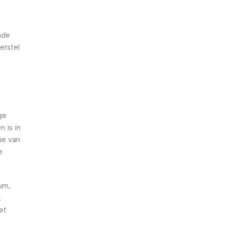
nde
erstel
g
ge
 is in
ie van
e
ium,
.
et