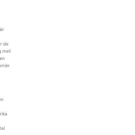
ër
r de
eg met
ten
rriër
en
rika
tel