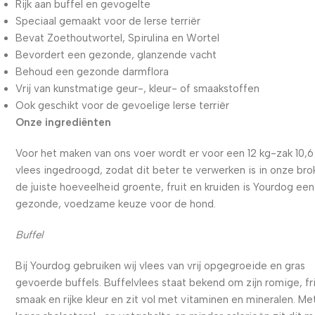
Rijk aan buffel en gevogelte
Speciaal gemaakt voor de Ierse terriër
Bevat Zoethoutwortel, Spirulina en Wortel
Bevordert een gezonde, glanzende vacht
Behoud een gezonde darmflora
Vrij van kunstmatige geur-, kleur- of smaakstoffen
Ook geschikt voor de gevoelige Ierse terriër
Onze ingrediënten
Voor het maken van ons voer wordt er voor een 12 kg-zak 10,6
vlees ingedroogd, zodat dit beter te verwerken is in onze bro
de juiste hoeveelheid groente, fruit en kruiden is Yourdog een
gezonde, voedzame keuze voor de hond.
Buffel
Bij Yourdog gebruiken wij vlees van vrij opgegroeide en gras
gevoerde buffels. Buffelvlees staat bekend om zijn romige, fr
smaak en rijke kleur en zit vol met vitaminen en mineralen. Me