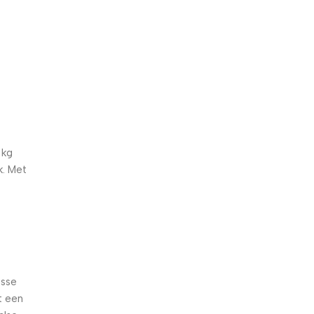
5% korting met code
WELKOM5
0
00
00
00
Dagen
Hr
Min
Sc
 kg
k. Met
isse
t een