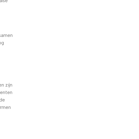
alse
 samen
og
e
n zijn
oenten
nde
armen