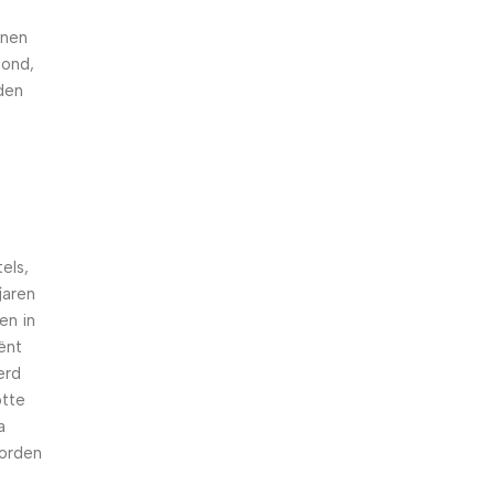
nnen
hond,
den
els,
jaren
en in
iënt
erd
otte
a
worden
n