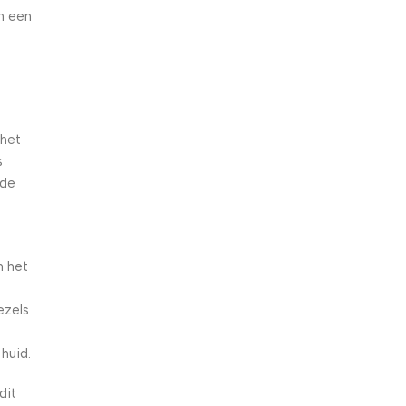
n een
 het
s
 de
n het
e
ezels
 huid.
dit