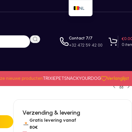
NL
EN
FR
Contact 7/7
€
0.0
0
ite
+32 472 59 42 00
Verlanglijst
ze nieuwe producten
TRIXIE
PETSNACK
YOURDOG
Verzending & levering
Gratis levering vanaf
80€