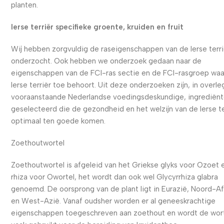
planten.
Ierse terriër specifieke groente, kruiden en fruit
Wij hebben zorgvuldig de raseigenschappen van de Ierse terri
onderzocht. Ook hebben we onderzoek gedaan naar de
eigenschappen van de FCI-ras sectie en de FCI-rasgroep waa
Ierse terriër toe behoort. Uit deze onderzoeken zijn, in overl
vooraanstaande Nederlandse voedingsdeskundige, ingrediën
geselecteerd die de gezondheid en het welzijn van de Ierse te
optimaal ten goede komen.
Zoethoutwortel
Zoethoutwortel is afgeleid van het Griekse glyks voor Ozoet 
rhiza voor Owortel, het wordt dan ook wel Glycyrrhiza glabra
genoemd. De oorsprong van de plant ligt in Eurazië, Noord-Af
en West-Azië. Vanaf oudsher worden er al geneeskrachtige
eigenschappen toegeschreven aan zoethout en wordt de wor