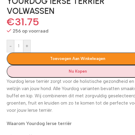
YOURDOG IERSE TERRIËR
VOLWASSEN
€
31.75
256 op voorraad
-
+
Toevoegen Aan Winkelwagen
Nu Kopen
Yourdog Ierse terriër zorgt voor de holistische gezondheid en
welzijn van jouw hond. Alle Yourdog varianten bevatten smaak
buffel en kip. Wij combineren dit met zorgvuldig geselecteer
groenten, fruit en kruiden om zo te komen tot de perfecte v
voor jouw Ierse terriër.
Waarom Yourdog Ierse terriër