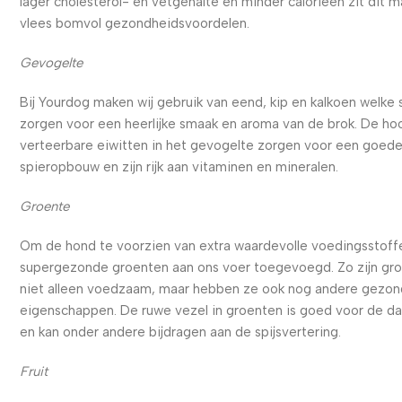
lager cholesterol- en vetgehalte en minder calorieën zit dit m
vlees bomvol gezondheidsvoordelen.
Gevogelte
Bij Yourdog maken wij gebruik van eend, kip en kalkoen welke
zorgen voor een heerlijke smaak en aroma van de brok. De ho
verteerbare eiwitten in het gevogelte zorgen voor een goed
spieropbouw en zijn rijk aan vitaminen en mineralen.
Groente
Om de hond te voorzien van extra waardevolle voedingsstoffe
supergezonde groenten aan ons voer toegevoegd. Zo zijn gr
niet alleen voedzaam, maar hebben ze ook nog andere gezo
eigenschappen. De ruwe vezel in groenten is goed voor de d
en kan onder andere bijdragen aan de spijsvertering.
Fruit