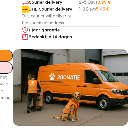
Courier delivery
2-5 Days
3,95
€
DHL Courier delivery
1-3 Days
5,95
€
DHL courier will deliver to
the specified address
1 jaar garantie
Bedenktijd 14 dagen
 het
volle
de
oeding