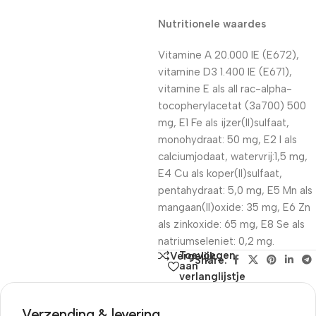
Nutritionele waardes
Vitamine A 20.000 IE (E672),
vitamine D3 1.400 IE (E671),
vitamine E als all rac-alpha-
tocopherylacetat (3a700) 500
mg, E1 Fe als ijzer(II)sulfaat,
monohydraat: 50 mg, E2 I als
calciumjodaat, watervrij:1,5 mg,
E4 Cu als koper(II)sulfaat,
pentahydraat: 5,0 mg, E5 Mn als
mangaan(II)oxide: 35 mg, E6 Zn
als zinkoxide: 65 mg, E8 Se als
natriumseleniet: 0,2 mg.
Toevoegen
Vergelijk
Share:
aan
verlanglijstje
Verzending & levering