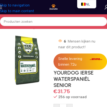
NL
Skip to navigation
Skip to main content
EN
FR
Home
/
Honden
/
Droogvoer
6
Mensen kijken nu
naar dit product!
Snelle levering
binnen 72u
YOURDOG IERSE
WATERSPANIËL
SENIOR
€
31.75
256 op voorraad