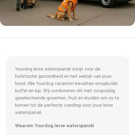
5% korting met code
WELKOM5
0
00
00
00
Dagen
Hr
Min
Sc
Yourdog Ierse waterspaniël zorgt voor de
holistische gezondheid en het welzijn van jouw
hond. Alle Yourdog varianten bevatten smaakvolle
buffel en kip. Wij combineren dit met zorgvuldig
geselecteerde groenten, fruit en kruiden om zo te
komen tot de perfecte voeding voor jouw Ierse
waterspaniël.
Waarom Yourdog Ierse waterspaniël