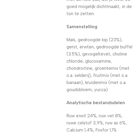
goed mogelijk dichtmaakt, in de
ton te zetten.
Samenstelling
Maïs, gedroogde kip (23%),
gerst, erwten, gedroogde buffel
(3.5%), gevogeltevet, choline
chloride, glucosamine,
chondroitine, groentemix (met
o.a. selderij), fruitmix (met o.a.
banaan), kruidenmix (met o.a.
goudsbloem, yucca)
Analytische bestandsdelen
Ruw eiwit 24%, ruw vet 8%,
ruwe celstof 3,9%, ruw as 6%,
Calcium 1,4%, Fosfor 1,1%