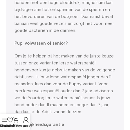
honden met een hoge bloeddruk, magnesium kan
bijdragen aan het ontspannen van de spieren en
het bevorderen van de botgroei. Daarnaast bevat
banaan veel goede vezels en zorgt het voor meer
goede bacteriën in de darmen.
Pup, volwassen of senior?
Om je te helpen bij het maken van de juiste keuze
tussen onze varianten Ierse waterspaniël
hondenvoer kun je gebruik maken van de volgende
richtlijnen. Is jouw Ierse waterspaniël jonger dan 11
maanden, kies dan voor de Puppy variant. Voor
een Ierse waterspaniël ouder dan 7 jaar adviseren
we de Yourdog Ierse waterspaniël senior. Is jouw
hond ouder dan 11 maanden en jonger dan 7 jaar,
dan kun je de Adult variant kiezen.
Smakelijkheidsgarantie
Menu
Verlanglijst
Winkelwagen
Mijn account