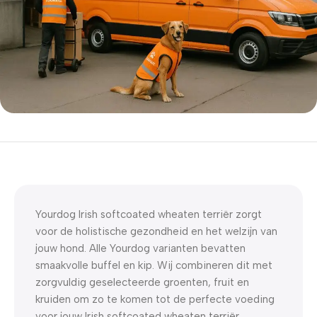
5% korting met code
WELKOM5
0
00
00
00
Dagen
Hr
Min
Sc
Yourdog Irish softcoated wheaten terriër zorgt
voor de holistische gezondheid en het welzijn van
jouw hond. Alle Yourdog varianten bevatten
smaakvolle buffel en kip. Wij combineren dit met
zorgvuldig geselecteerde groenten, fruit en
kruiden om zo te komen tot de perfecte voeding
voor jouw Irish softcoated wheaten terriër.