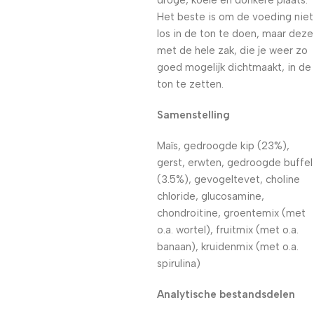
droge, koele en donkere plaats.
Het beste is om de voeding niet
los in de ton te doen, maar deze
met de hele zak, die je weer zo
goed mogelijk dichtmaakt, in de
ton te zetten.
Samenstelling
Maïs, gedroogde kip (23%),
gerst, erwten, gedroogde buffel
(3.5%), gevogeltevet, choline
chloride, glucosamine,
chondroitine, groentemix (met
o.a. wortel), fruitmix (met o.a.
banaan), kruidenmix (met o.a.
spirulina)
Analytische bestandsdelen