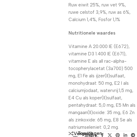
Ruw eiwit 25%, ruw vet 9%,
ruwe celstof 3,9%, ruw as 6%,
Calcium 1,4%, Fosfor 1,1%
Nutritionele waardes
Vitamine A 20.000 IE (E672),
vitamine D3 1.400 IE (E671),
vitamine E als all rac-alpha-
tocopherylacetat (3a700) 500
mg, E1 Fe als ijzer(II)sulfaat,
monohydraat: 50 mg, E2 I als
calciumjodaat, watervrij:1,5 mg,
E4 Cu als koper(II)sulfaat,
pentahydraat: 5,0 mg, E5 Mn als
mangaan(II)oxide: 35 mg, E6 Zn
als zinkoxide: 65 mg, E8 Se als
natriumseleniet: 0,2 mg.
Toevoegen
Vergelijk
Share: