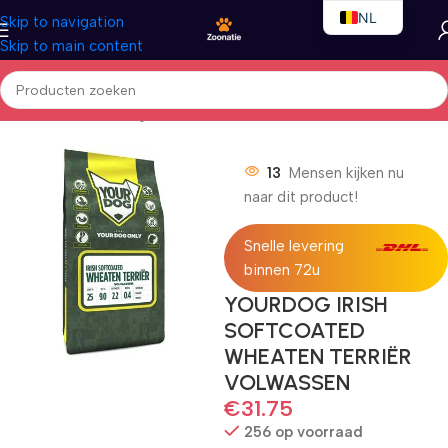
NL
Skip to navigation
Skip to main content
EN
FR
Home
/
Honden
/
Droogvoer
13
Mensen kijken nu
naar dit product!
Snelle levering
binnen 72u
YOURDOG IRISH
SOFTCOATED
WHEATEN TERRIËR
VOLWASSEN
€
31.75
256 op voorraad