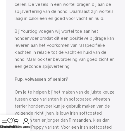
cellen. De vezels in een wortel dragen bij aan de
spijsvertering van de hond. Daarnaast zijn wortels
laag in calorieën en goed voor vacht en huid.
Bij Yourdog voegen wij wortel toe aan het
hondenvoer omdat dit een positieve bijdrage kan
leveren aan het voorkomen van rasspecifieke
klachten in relatie tot de vacht en huid van de
hond. Maar ook ter bevordering van goed zicht en
een gezonde spijsvertering.
Pup, volwassen of senior?
Om je te helpen bij het maken van de juiste keuze
tussen onze varianten Irish softcoated wheaten
terriër hondenvoer kun je gebruik maken van de
volgende richtlijnen. Is jouw Irish softcoated
wheaten terriër jonger dan 11 maanden, kies dan
voor de Puppy variant. Voor een Irish softcoated
Menu
Verlanglijst
Winkelwagen
Mijn account