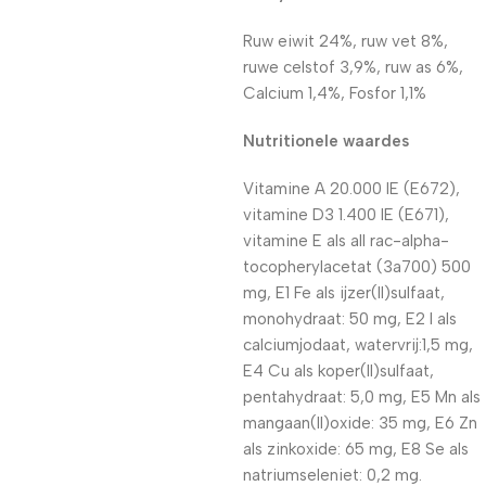
Ruw eiwit 24%, ruw vet 8%,
ruwe celstof 3,9%, ruw as 6%,
Calcium 1,4%, Fosfor 1,1%
Nutritionele waardes
Vitamine A 20.000 IE (E672),
vitamine D3 1.400 IE (E671),
vitamine E als all rac-alpha-
tocopherylacetat (3a700) 500
mg, E1 Fe als ijzer(II)sulfaat,
monohydraat: 50 mg, E2 I als
calciumjodaat, watervrij:1,5 mg,
E4 Cu als koper(II)sulfaat,
pentahydraat: 5,0 mg, E5 Mn als
mangaan(II)oxide: 35 mg, E6 Zn
als zinkoxide: 65 mg, E8 Se als
natriumseleniet: 0,2 mg.