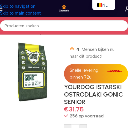
NL
Skip to navigation
Skip to main content
EN
FR
Home
/
Honden
/
Droogvoer
4
Mensen kijken nu
naar dit product!
Snelle levering
binnen 72u
YOURDOG ISTARSKI
OSTRODLAKI GONIC
SENIOR
€
31.75
256 op voorraad