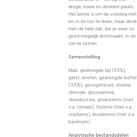
droge, koele en donkere plaats.
Het beste is om de voeding niet
los in de ton te doen, maar deze
met de hele zak, die je weer zo
goed mogelijk dichtmaakt, in de
ton te zetten.
Samenstelling
Maïs, gedroogde kip (23%),
gerst, erwten, gedroogde buffel
(3.5%), gevogeltevet, choline
chloride, glucosamine,
chondroitine, groentemix (met
o.a. tomaat), fruitmix (met o.a.
cranberry), kruidenmix (met o.a.
basilicum)
Analytische bestandsdelen