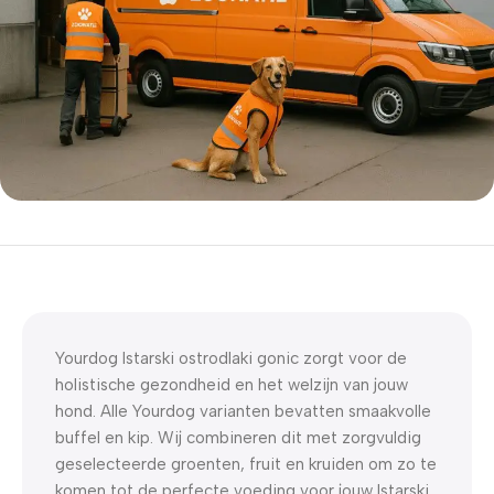
5% korting met code
WELKOM5
0
00
00
00
Dagen
Hr
Min
Sc
Yourdog Istarski ostrodlaki gonic zorgt voor de
holistische gezondheid en het welzijn van jouw
hond. Alle Yourdog varianten bevatten smaakvolle
buffel en kip. Wij combineren dit met zorgvuldig
geselecteerde groenten, fruit en kruiden om zo te
komen tot de perfecte voeding voor jouw Istarski