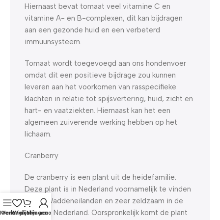
Hiernaast bevat tomaat veel vitamine C en
vitamine A- en B-complexen, dit kan bijdragen
aan een gezonde huid en een verbeterd
immuunsysteem.
Tomaat wordt toegevoegd aan ons hondenvoer
omdat dit een positieve bijdrage zou kunnen
leveren aan het voorkomen van rasspecifieke
klachten in relatie tot spijsvertering, huid, zicht en
hart- en vaatziekten. Hiernaast kan het een
algemeen zuiverende werking hebben op het
lichaam.
Cranberry
De cranberry is een plant uit de heidefamilie.
Deze plant is in Nederland voornamelijk te vinden
op de Waddeneilanden en zeer zeldzaam in de
rest van Nederland. Oorspronkelijk komt de plant
Menu
Verlanglijst
Winkelwagen
Mijn account