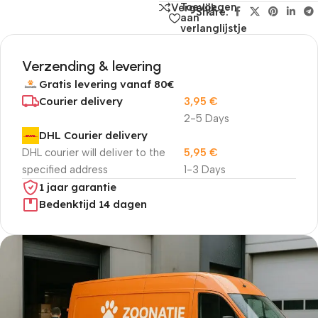
Toevoegen
Vergelijk
Share:
aan
verlanglijstje
Verzending & levering
Gratis levering vanaf 80€
Courier delivery
3,95
€
2-5 Days
DHL Courier delivery
DHL courier will deliver to the
5,95
€
specified address
1-3 Days
1 jaar garantie
Bedenktijd 14 dagen