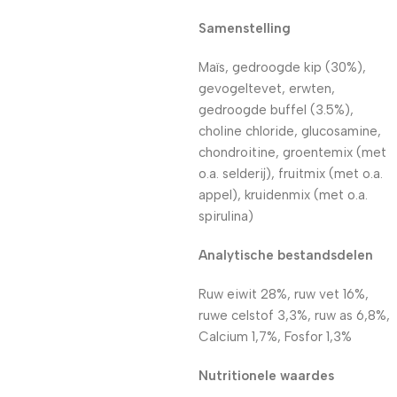
Samenstelling
Maïs, gedroogde kip (30%),
gevogeltevet, erwten,
gedroogde buffel (3.5%),
choline chloride, glucosamine,
chondroitine, groentemix (met
o.a. selderij), fruitmix (met o.a.
appel), kruidenmix (met o.a.
spirulina)
Analytische bestandsdelen
Ruw eiwit 28%, ruw vet 16%,
ruwe celstof 3,3%, ruw as 6,8%,
Calcium 1,7%, Fosfor 1,3%
Nutritionele waardes