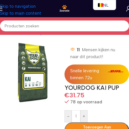
NL
Skip to navigation
Skip to main content
EN
FR
Home
/
Honden
/
Droogvoer
11
Mensen kijken nu
naar dit product!
Snelle levering
binnen 72u
YOURDOG KAI PUP
€
31.75
78 op voorraad
-
+
Toevoegen Aan