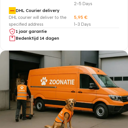
2-5 Days
DHL Courier delivery
DHL courier will deliver to the
5,95
€
specified address
1-3 Days
1 jaar garantie
Bedenktijd 14 dagen