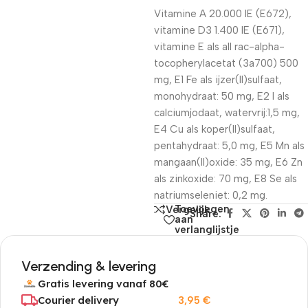
Vitamine A 20.000 IE (E672),
vitamine D3 1.400 IE (E671),
vitamine E als all rac-alpha-
tocopherylacetat (3a700) 500
mg, E1 Fe als ijzer(II)sulfaat,
monohydraat: 50 mg, E2 I als
calciumjodaat, watervrij:1,5 mg,
E4 Cu als koper(II)sulfaat,
pentahydraat: 5,0 mg, E5 Mn als
mangaan(II)oxide: 35 mg, E6 Zn
als zinkoxide: 70 mg, E8 Se als
natriumseleniet: 0,2 mg.
Toevoegen
Vergelijk
Share:
aan
verlanglijstje
Verzending & levering
Gratis levering vanaf 80€
Courier delivery
3,95
€