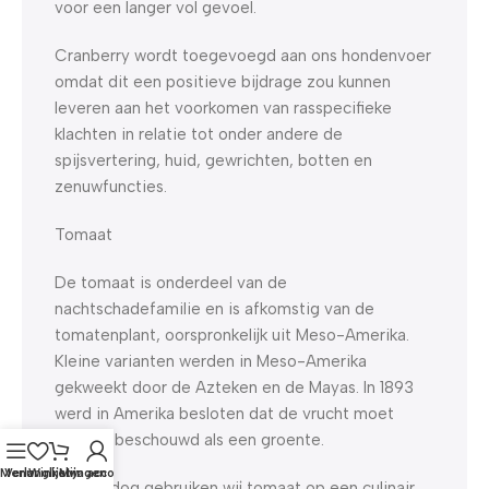
voor een langer vol gevoel.
Cranberry wordt toegevoegd aan ons hondenvoer
omdat dit een positieve bijdrage zou kunnen
leveren aan het voorkomen van rasspecifieke
klachten in relatie tot onder andere de
spijsvertering, huid, gewrichten, botten en
zenuwfuncties.
Tomaat
De tomaat is onderdeel van de
nachtschadefamilie en is afkomstig van de
tomatenplant, oorspronkelijk uit Meso-Amerika.
Kleine varianten werden in Meso-Amerika
gekweekt door de Azteken en de Mayas. In 1893
werd in Amerika besloten dat de vrucht moet
worden beschouwd als een groente.
Menu
Verlanglijst
Winkelwagen
Mijn account
Bij Yourdog gebruiken wij tomaat op een culinair