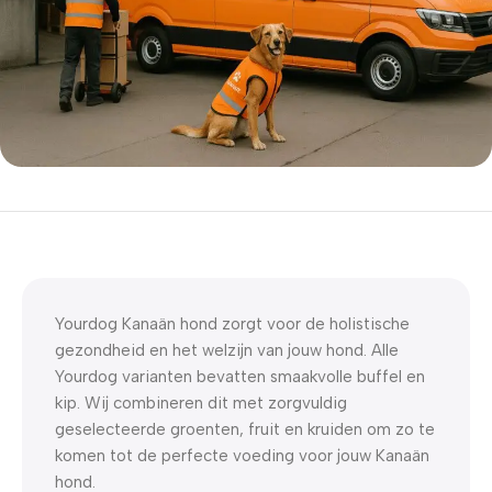
5% korting met code
WELKOM5
0
00
00
00
Dagen
Hr
Min
Sc
Yourdog Kanaän hond zorgt voor de holistische
gezondheid en het welzijn van jouw hond. Alle
Yourdog varianten bevatten smaakvolle buffel en
kip. Wij combineren dit met zorgvuldig
geselecteerde groenten, fruit en kruiden om zo te
komen tot de perfecte voeding voor jouw Kanaän
hond.