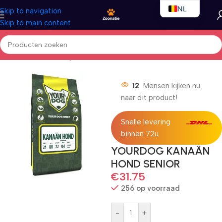
NL
Skip to navigation
Skip to main content
EN
FR
Home
/
Honden
/
Droogvoer
12
Mensen kijken nu
naar dit product!
Snelle levering
binnen 72u
YOURDOG KANAÄN
HOND SENIOR
€
31.75
256 op voorraad
-
+