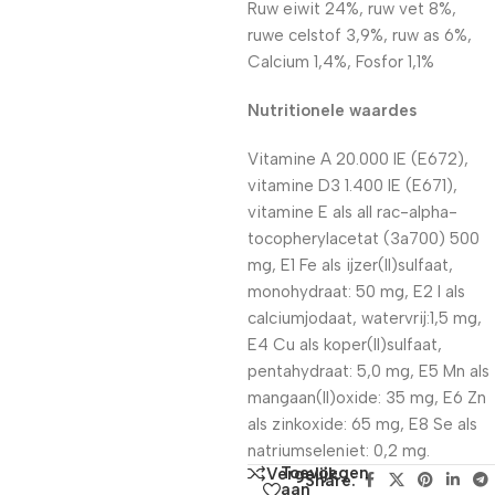
Ruw eiwit 24%, ruw vet 8%,
ruwe celstof 3,9%, ruw as 6%,
Calcium 1,4%, Fosfor 1,1%
Nutritionele waardes
Vitamine A 20.000 IE (E672),
vitamine D3 1.400 IE (E671),
vitamine E als all rac-alpha-
tocopherylacetat (3a700) 500
mg, E1 Fe als ijzer(II)sulfaat,
monohydraat: 50 mg, E2 I als
calciumjodaat, watervrij:1,5 mg,
E4 Cu als koper(II)sulfaat,
pentahydraat: 5,0 mg, E5 Mn als
mangaan(II)oxide: 35 mg, E6 Zn
als zinkoxide: 65 mg, E8 Se als
natriumseleniet: 0,2 mg.
Toevoegen
Vergelijk
Share:
aan