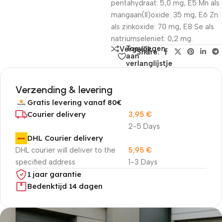
pentahydraat: 5,0 mg, E5 Mn als
mangaan(II)oxide: 35 mg, E6 Zn
als zinkoxide: 70 mg, E8 Se als
natriumseleniet: 0,2 mg.
Toevoegen
Vergelijk
Share:
aan
verlanglijstje
Verzending & levering
Gratis levering vanaf 80€
Courier delivery
3,95
€
2-5 Days
DHL Courier delivery
DHL courier will deliver to the
5,95
€
specified address
1-3 Days
1 jaar garantie
Bedenktijd 14 dagen