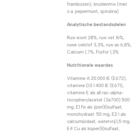
frambozen), kruidenmix (met
o.a. pepermunt, spirulina)
Analytische bestandsdelen
Ruw eiwit 28%, ruw vet 16%,
ruwe celstof 3,3%, ruw as 6,8%,
Calcium 1,7%, Fosfor 1,3%
Nutritionele waardes
Vitamine A 20.000 IE (E672),
vitamine D3 1.400 IE (E671),
vitamine E als all rac-alpha-
tocopherylacetat (3a700) 500
mg, E1 Fe als ijzer(II)sulfaat,
monohydraat: 50 mg, E2 I als
calciumjodaat, watervrij:1,5 mg,
E4 Cu als koper(II)sulfaat,