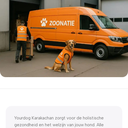
5% korting met code
WELKOM5
0
00
00
00
Dagen
Hr
Min
Sc
Yourdog Karakachan zorgt voor de holistische
gezondheid en het welzijn van jouw hond. Alle