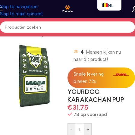
NL
Skip to navigation
Skip to main content
EN
FR
Home
/
Honden
/
Droogvoer
4
Mensen kijken nu
naar dit product!
Snelle levering
binnen 72u
YOURDOG
KARAKACHAN PUP
€
31.75
78 op voorraad
-
+