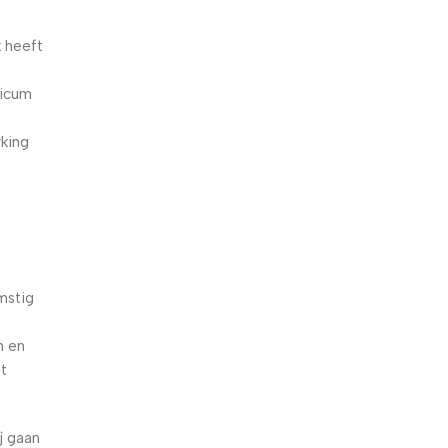
k heeft
licum
rking
mstig
n en
et
j gaan