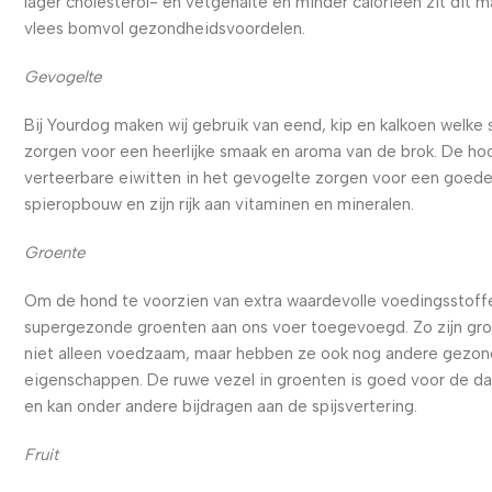
lager cholesterol- en vetgehalte en minder calorieën zit dit m
vlees bomvol gezondheidsvoordelen.
Gevogelte
Bij Yourdog maken wij gebruik van eend, kip en kalkoen welke
zorgen voor een heerlijke smaak en aroma van de brok. De ho
verteerbare eiwitten in het gevogelte zorgen voor een goed
spieropbouw en zijn rijk aan vitaminen en mineralen.
Groente
Om de hond te voorzien van extra waardevolle voedingsstoffe
supergezonde groenten aan ons voer toegevoegd. Zo zijn gr
niet alleen voedzaam, maar hebben ze ook nog andere gezo
eigenschappen. De ruwe vezel in groenten is goed voor de d
en kan onder andere bijdragen aan de spijsvertering.
Fruit