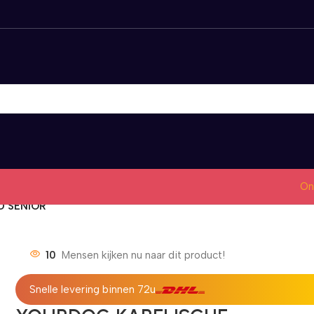
On
 SENIOR
10
Mensen kijken nu naar dit product!
Snelle levering binnen 72u