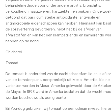
behandelmethode voor onder andere artritis, bronchitis,
verkoudheid, maagzweren, hartziekten en buikpijn. Onderzoe
getoond dat basilicum sterke antioxidante, antivirale en
antimicrobiële eigenschappen kan hebben. Hiernaast kan basi
de spijsvertering bevorderen, helpt het bij de afvoer van
afvalstoffen en kan het een krampstillende en kalmerende we
hebben op de hond.
Chichorei
Tomaat
De tomaat is onderdeel van de nachtschadefamilie en is afko
van de tomatenplant, oorspronkelijk uit Meso-Amerika. Kleine
varianten werden in Meso-Amerika gekweekt door de Azteke
de Mayas. In 1893 werd in Amerika besloten dat de vrucht mo
worden beschouwd als een groente.
Bij Yourdog gebruiken wij tomaat op een culinair niveau, hierbi