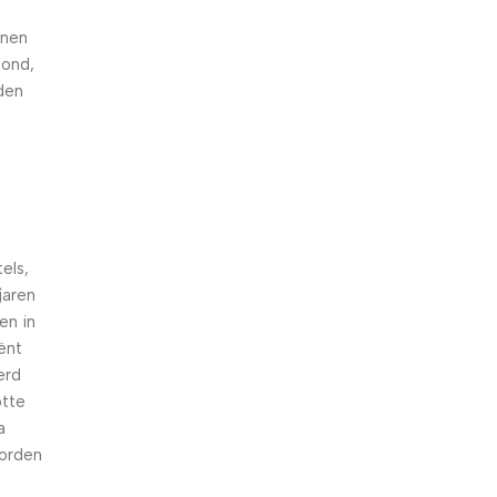
nnen
hond,
den
els,
jaren
en in
iënt
erd
otte
a
worden
n