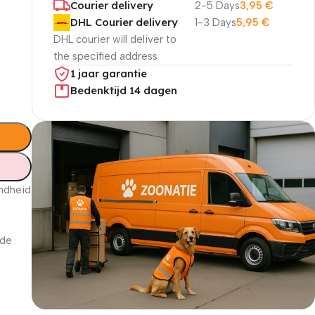
Courier delivery
2-5 Days
3,95
€
DHL Courier delivery
1-3 Days
5,95
€
DHL courier will deliver to
the specified address
1 jaar garantie
Bedenktijd 14 dagen
ondheid
 de