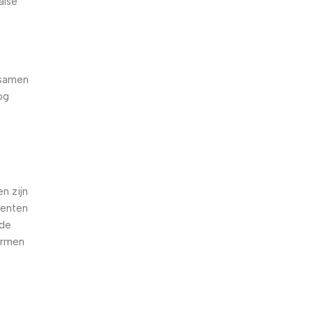
alse
 samen
og
e
n zijn
oenten
nde
armen