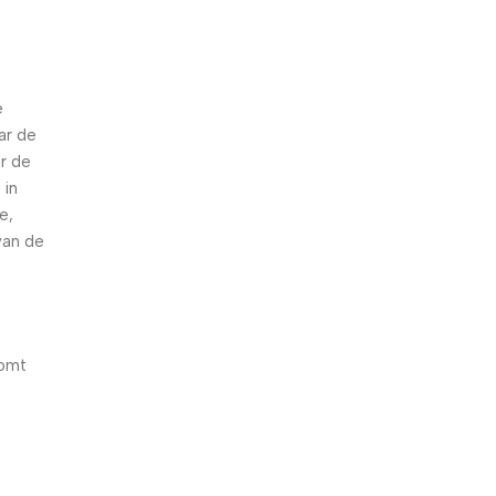
e
ar de
r de
 in
e,
van de
komt