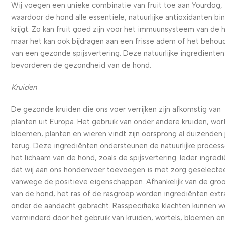
Wij voegen een unieke combinatie van fruit toe aan Yourdog,
waardoor de hond alle essentiële, natuurlijke antioxidanten bi
krijgt. Zo kan fruit goed zijn voor het immuunsysteem van de 
maar het kan ook bijdragen aan een frisse adem of het behou
van een gezonde spijsvertering. Deze natuurlijke ingrediënten
bevorderen de gezondheid van de hond.
Kruiden
De gezonde kruiden die ons voer verrijken zijn afkomstig van
planten uit Europa. Het gebruik van onder andere kruiden, wort
bloemen, planten en wieren vindt zijn oorsprong al duizenden 
terug. Deze ingrediënten ondersteunen de natuurlijke process
het lichaam van de hond, zoals de spijsvertering. Ieder ingred
dat wij aan ons hondenvoer toevoegen is met zorg geselecte
vanwege de positieve eigenschappen. Afhankelijk van de gro
van de hond, het ras of de rasgroep worden ingrediënten extr
onder de aandacht gebracht. Rasspecifieke klachten kunnen 
verminderd door het gebruik van kruiden, wortels, bloemen e