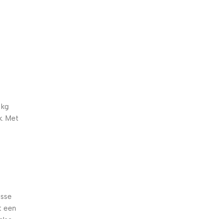
5% korting met code
WELKOM5
0
00
00
00
Dagen
Hr
Min
Sc
 kg
k. Met
isse
t een