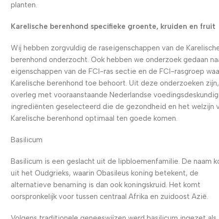
planten.
Karelische berenhond specifieke groente, kruiden en fruit
Wij hebben zorgvuldig de raseigenschappen van de Karelisch
berenhond onderzocht. Ook hebben we onderzoek gedaan na
eigenschappen van de FCI-ras sectie en de FCI-rasgroep waa
Karelische berenhond toe behoort. Uit deze onderzoeken zijn,
overleg met vooraanstaande Nederlandse voedingsdeskundig
ingrediënten geselecteerd die de gezondheid en het welzijn 
Karelische berenhond optimaal ten goede komen.
Basilicum
Basilicum is een geslacht uit de lipbloemenfamilie. De naam 
uit het Oudgrieks, waarin Obasileus koning betekent, de
alternatieve benaming is dan ook koningskruid. Het komt
oorspronkelijk voor tussen centraal Afrika en zuidoost Azië.
Volgens traditionele geneeswijzen werd basilicum ingezet als