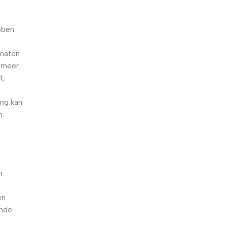
ebben
omaten
e meer
t,
ng kan
n.
-
n
en
ende