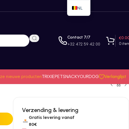
NL
EN
FR
Contact 7/7
€
0.0
0
ite
+32 472 59 42 00
Verlanglijst
ze nieuwe producten
TRIXIE
PETSNACK
YOURDOG
Verzending & levering
Gratis levering vanaf
80€