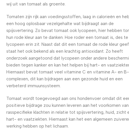
wij uit van tomaat als groente.
Tomaten zijn rijk aan voedingsstoffen, laag in calorieën en h
een hoog oplosbaar vezelgehalte wat bijdraagt aan de
spijsvertering. Zo bevat tomaat ook lycopeen, hier hebben t
hun rode kleur aan te danken. Hoe roder een tomaat is, des t
lycopeen erin zit. Naast dat dit een tomaat de rode kleur geef
staat het ook bekend als een krachtig antioxidant. Zo heeft
onderzoek aangetoond dat lycopeen onder andere beschermi
bieden tegen kanker en kan het helpen bij hart- en vaatziekte
Hiernaast bevat tomaat veel vitamine C en vitamine A- en B
complexen, dit kan bijdragen aan een gezonde huid en een
verbeterd immuunsysteem.
Tomaat wordt toegevoegd aan ons hondenvoer omdat dit ee
positieve bijdrage zou kunnen leveren aan het voorkomen van
rasspecifieke klachten in relatie tot spijsvertering, huid, zicht 
hart- en vaatziekten. Hiernaast kan het een algemeen zuiver
werking hebben op het lichaam.