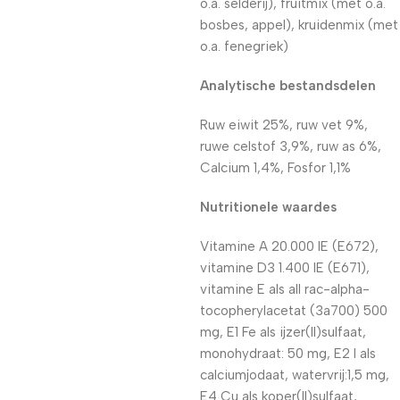
o.a. selderij), fruitmix (met o.a.
bosbes, appel), kruidenmix (met
o.a. fenegriek)
Analytische bestandsdelen
Ruw eiwit 25%, ruw vet 9%,
ruwe celstof 3,9%, ruw as 6%,
Calcium 1,4%, Fosfor 1,1%
Nutritionele waardes
Vitamine A 20.000 IE (E672),
vitamine D3 1.400 IE (E671),
vitamine E als all rac-alpha-
tocopherylacetat (3a700) 500
mg, E1 Fe als ijzer(II)sulfaat,
monohydraat: 50 mg, E2 I als
calciumjodaat, watervrij:1,5 mg,
E4 Cu als koper(II)sulfaat,