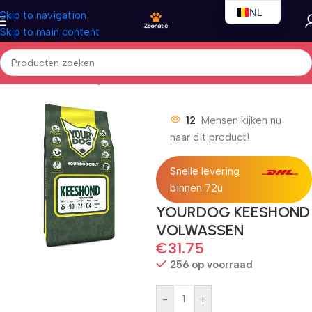
NL
Skip to navigation
Skip to main content
EN
FR
Home
/
Honden
/
Droogvoer
12
Mensen kijken nu
naar dit product!
Snelle levering
binnen 72u
YOURDOG KEESHOND
VOLWASSEN
€
31.75
256 op voorraad
-
+