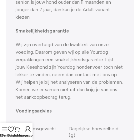
senior. Is jouw hond ouder dan 11 maanden en
jonger dan 7 jaar, dan kun je de Adult variant
kiezen.
Smakelijkheidsgarantie
Wij zijn overtuigd van de kwaliteit van onze
voeding. Daarom geven wij op alle Yourdog
verpakkingen een smakelijkheidsgarantie. Lijkt
jouw Keeshond zijn Yourdog hondenvoer toch niet
lekker te vinden, neem dan contact met ons op.
Wij helpen je bij het analyseren van de problemen.
Komen we er samen niet uit dan krijg je van ons
het aankoopbedrag terug.
Voedingsadvies
Lichaamsgewicht
Dagelijkse hoeveelheid
(kg)
(g)
Menu
Verlanglijst
Winkelwagen
Mijn account