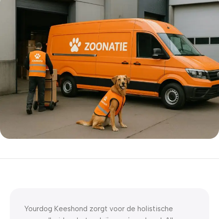
5% korting met code
WELKOM5
0
00
00
00
Dagen
Hr
Min
Sc
Yourdog Keeshond zorgt voor de holistische