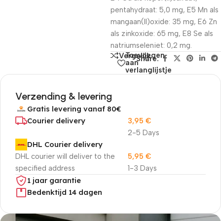
pentahydraat: 5,0 mg, E5 Mn als
mangaan(II)oxide: 35 mg, E6 Zn
als zinkoxide: 65 mg, E8 Se als
natriumseleniet: 0,2 mg.
Toevoegen
Vergelijk
Share:
aan
verlanglijstje
Verzending & levering
Gratis levering vanaf 80€
Courier delivery
3,95
€
2-5 Days
DHL Courier delivery
DHL courier will deliver to the
5,95
€
specified address
1-3 Days
1 jaar garantie
Bedenktijd 14 dagen