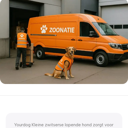
5% korting met code
WELKOM5
0
00
00
00
Dagen
Hr
Min
Sc
Yourdog Kleine zwitserse lopende hond zorgt voor