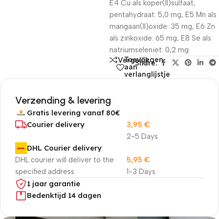
E4 Cu als koper(II)sulfaat,
pentahydraat: 5,0 mg, E5 Mn als
mangaan(II)oxide: 35 mg, E6 Zn
als zinkoxide: 65 mg, E8 Se als
natriumseleniet: 0,2 mg.
Toevoegen
Vergelijk
Share:
aan
verlanglijstje
Verzending & levering
Gratis levering vanaf 80€
Courier delivery
3,95
€
2-5 Days
DHL Courier delivery
DHL courier will deliver to the
5,95
€
specified address
1-3 Days
1 jaar garantie
Bedenktijd 14 dagen