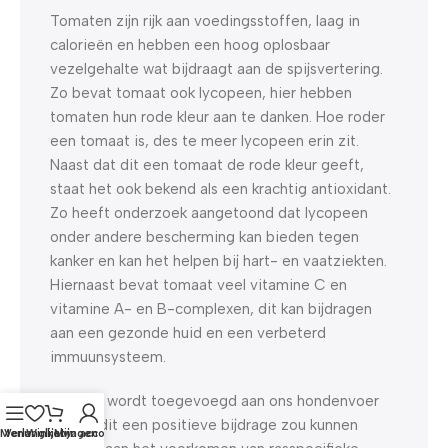
Tomaten zijn rijk aan voedingsstoffen, laag in
calorieën en hebben een hoog oplosbaar
vezelgehalte wat bijdraagt aan de spijsvertering.
Zo bevat tomaat ook lycopeen, hier hebben
tomaten hun rode kleur aan te danken. Hoe roder
een tomaat is, des te meer lycopeen erin zit.
Naast dat dit een tomaat de rode kleur geeft,
staat het ook bekend als een krachtig antioxidant.
Zo heeft onderzoek aangetoond dat lycopeen
onder andere bescherming kan bieden tegen
kanker en kan het helpen bij hart- en vaatziekten.
Hiernaast bevat tomaat veel vitamine C en
vitamine A- en B-complexen, dit kan bijdragen
aan een gezonde huid en een verbeterd
immuunsysteem.
Tomaat wordt toegevoegd aan ons hondenvoer
omdat dit een positieve bijdrage zou kunnen
Menu
Verlanglijst
Winkelwagen
Mijn account