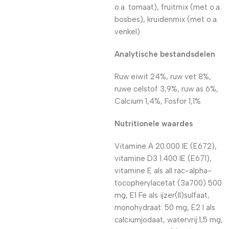
o.a. tomaat), fruitmix (met o.a.
bosbes), kruidenmix (met o.a.
venkel)
Analytische bestandsdelen
Ruw eiwit 24%, ruw vet 8%,
ruwe celstof 3,9%, ruw as 6%,
Calcium 1,4%, Fosfor 1,1%
Nutritionele waardes
Vitamine A 20.000 IE (E672),
vitamine D3 1.400 IE (E671),
vitamine E als all rac-alpha-
tocopherylacetat (3a700) 500
mg, E1 Fe als ijzer(II)sulfaat,
monohydraat: 50 mg, E2 I als
calciumjodaat, watervrij:1,5 mg,