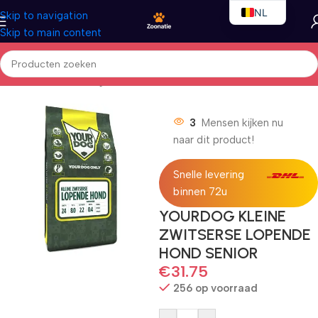
NL
Skip to navigation
Skip to main content
EN
FR
Home
/
Honden
/
Droogvoer
3
Mensen kijken nu
naar dit product!
Snelle levering
binnen 72u
YOURDOG KLEINE
ZWITSERSE LOPENDE
HOND SENIOR
€
31.75
256 op voorraad