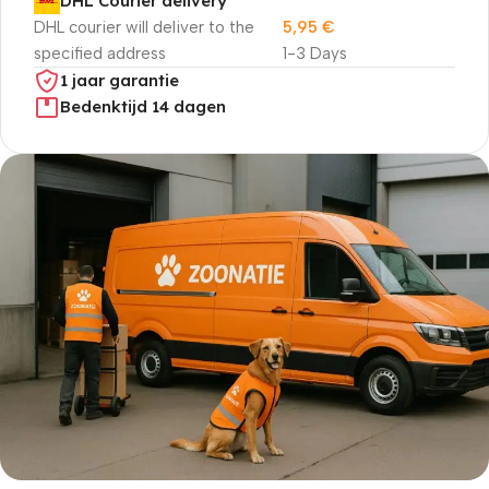
DHL Courier delivery
DHL courier will deliver to the
5,95
€
specified address
1-3 Days
1 jaar garantie
Bedenktijd 14 dagen