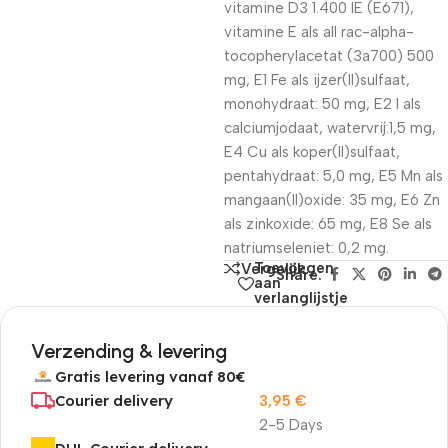
vitamine D3 1.400 IE (E671),
vitamine E als all rac-alpha-
tocopherylacetat (3a700) 500
mg, E1 Fe als ijzer(II)sulfaat,
monohydraat: 50 mg, E2 I als
calciumjodaat, watervrij:1,5 mg,
E4 Cu als koper(II)sulfaat,
pentahydraat: 5,0 mg, E5 Mn als
mangaan(II)oxide: 35 mg, E6 Zn
als zinkoxide: 65 mg, E8 Se als
natriumseleniet: 0,2 mg.
Toevoegen
Vergelijk
Share:
aan
verlanglijstje
Verzending & levering
Gratis levering vanaf 80€
Courier delivery
3,95
€
2-5 Days