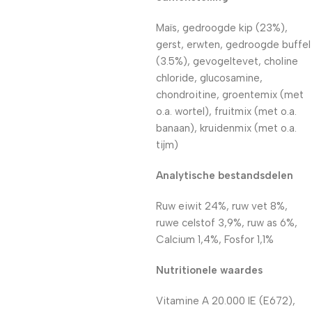
Maïs, gedroogde kip (23%),
gerst, erwten, gedroogde buffel
(3.5%), gevogeltevet, choline
chloride, glucosamine,
chondroitine, groentemix (met
o.a. wortel), fruitmix (met o.a.
banaan), kruidenmix (met o.a.
tijm)
Analytische bestandsdelen
Ruw eiwit 24%, ruw vet 8%,
ruwe celstof 3,9%, ruw as 6%,
Calcium 1,4%, Fosfor 1,1%
Nutritionele waardes
Vitamine A 20.000 IE (E672),