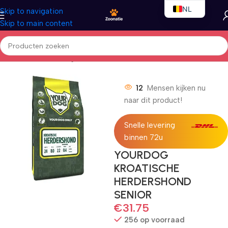
NL
Skip to navigation
Skip to main content
EN
FR
Home
/
Honden
/
Droogvoer
12
Mensen kijken nu
naar dit product!
Snelle levering
binnen 72u
YOURDOG
KROATISCHE
HERDERSHOND
SENIOR
€
31.75
256 op voorraad