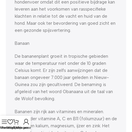
hondenvoer omdat dit een positieve bijdrage kan
leveren aan het voorkomen van rasspecifieke
klachten in relatie tot de vacht en huid van de
hond. Maar ook ter bevordering van goed zicht en
een gezonde spijsvertering.
Banaan
De bananenplant groeit in tropische gebieden
waar de temperatuur niet onder de 10 graden
Celsius komt. Er zijn zelfs aanwijzingen dat de
banaan ongeveer 7.000 jaar geleden in Nieuw-
Guinea zou zijn gecultiveerd. De benaming is
afgeleid van het woord Obanaana uit de taal van
de Wolof bevolking.
Bananen zijn rijk aan vitamines en mineralen.
Waaronder vitamine A, C en B11 (foliumzuur) en de
mineralen kalium, magnesium, ijzer en zink. Het
Menu
Verlanglijst
Winkelwagen
Mijn account