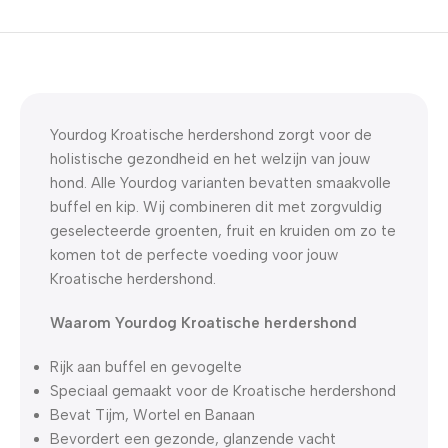
5% korting met code
WELKOM5
0
00
00
00
Dagen
Hr
Min
Sc
Yourdog Kroatische herdershond zorgt voor de
holistische gezondheid en het welzijn van jouw
hond. Alle Yourdog varianten bevatten smaakvolle
buffel en kip. Wij combineren dit met zorgvuldig
geselecteerde groenten, fruit en kruiden om zo te
komen tot de perfecte voeding voor jouw
Kroatische herdershond.
Waarom Yourdog Kroatische herdershond
Rijk aan buffel en gevogelte
Speciaal gemaakt voor de Kroatische herdershond
Bevat Tijm, Wortel en Banaan
Bevordert een gezonde, glanzende vacht