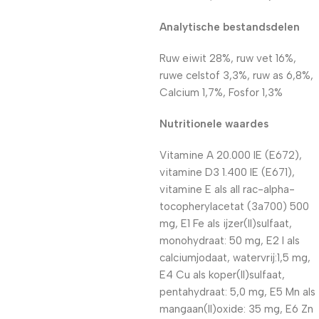
Analytische bestandsdelen
Ruw eiwit 28%, ruw vet 16%,
ruwe celstof 3,3%, ruw as 6,8%,
Calcium 1,7%, Fosfor 1,3%
Nutritionele waardes
Vitamine A 20.000 IE (E672),
vitamine D3 1.400 IE (E671),
vitamine E als all rac-alpha-
tocopherylacetat (3a700) 500
mg, E1 Fe als ijzer(II)sulfaat,
monohydraat: 50 mg, E2 I als
calciumjodaat, watervrij:1,5 mg,
E4 Cu als koper(II)sulfaat,
pentahydraat: 5,0 mg, E5 Mn als
mangaan(II)oxide: 35 mg, E6 Zn