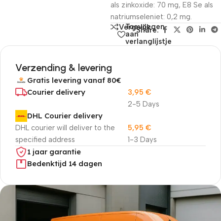
als zinkoxide: 70 mg, E8 Se als
natriumseleniet: 0,2 mg.
Toevoegen
Vergelijk
Share:
aan
verlanglijstje
Verzending & levering
Gratis levering vanaf 80€
Courier delivery
3,95
€
2-5 Days
DHL Courier delivery
DHL courier will deliver to the
5,95
€
specified address
1-3 Days
1 jaar garantie
Bedenktijd 14 dagen