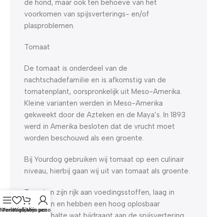
de hond, maar ook ten behoeve van het
voorkomen van spijsverterings- en/of
plasproblemen.
Tomaat
De tomaat is onderdeel van de
nachtschadefamilie en is afkomstig van de
tomatenplant, oorspronkelijk uit Meso-Amerika.
Kleine varianten werden in Meso-Amerika
gekweekt door de Azteken en de Maya’s. In 1893
werd in Amerika besloten dat de vrucht moet
worden beschouwd als een groente.
Bij Yourdog gebruiken wij tomaat op een culinair
niveau, hierbij gaan wij uit van tomaat als groente.
Tomaten zijn rijk aan voedingsstoffen, laag in
calorieën en hebben een hoog oplosbaar
Menu
Verlanglijst
Winkelwagen
Mijn account
vezelgehalte wat bijdraagt aan de spijsvertering.