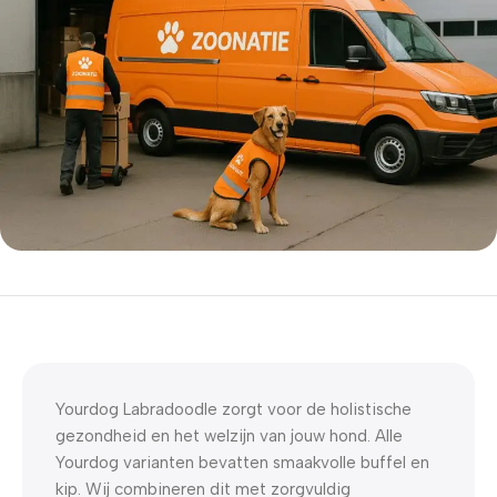
5% korting met code
WELKOM5
0
00
00
00
Dagen
Hr
Min
Sc
Yourdog Labradoodle zorgt voor de holistische
gezondheid en het welzijn van jouw hond. Alle
Yourdog varianten bevatten smaakvolle buffel en
kip. Wij combineren dit met zorgvuldig