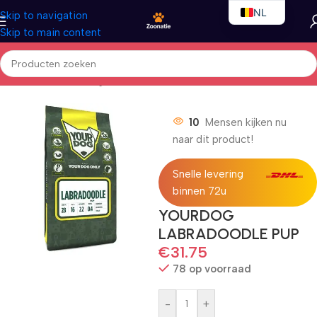
NL
Skip to navigation
Skip to main content
EN
FR
Home
/
Honden
/
Droogvoer
10
Mensen kijken nu
naar dit product!
Snelle levering
binnen 72u
YOURDOG
LABRADOODLE PUP
€
31.75
78 op voorraad
-
+