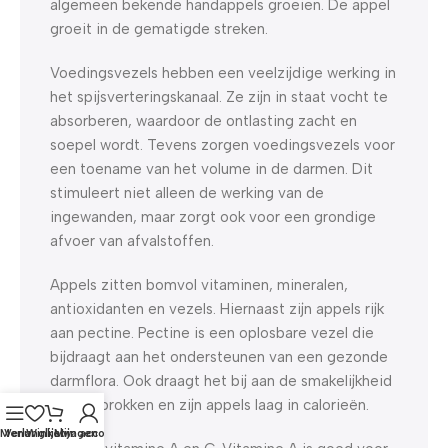
algemeen bekende handappels groeien. De appel
groeit in de gematigde streken.
Voedingsvezels hebben een veelzijdige werking in
het spijsverteringskanaal. Ze zijn in staat vocht te
absorberen, waardoor de ontlasting zacht en
soepel wordt. Tevens zorgen voedingsvezels voor
een toename van het volume in de darmen. Dit
stimuleert niet alleen de werking van de
ingewanden, maar zorgt ook voor een grondige
afvoer van afvalstoffen.
Appels zitten bomvol vitaminen, mineralen,
antioxidanten en vezels. Hiernaast zijn appels rijk
aan pectine. Pectine is een oplosbare vezel die
bijdraagt aan het ondersteunen van een gezonde
darmflora. Ook draagt het bij aan de smakelijkheid
van de brokken en zijn appels laag in calorieën.
Menu
Verlanglijst
Winkelwagen
Mijn account