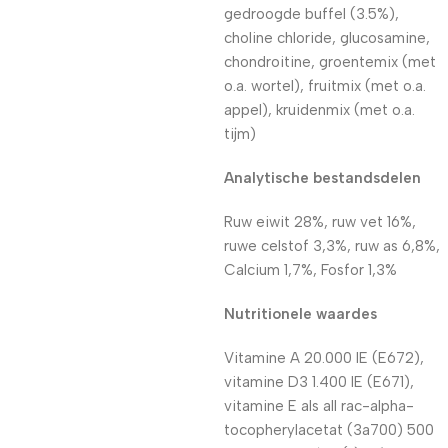
gedroogde buffel (3.5%),
choline chloride, glucosamine,
chondroitine, groentemix (met
o.a. wortel), fruitmix (met o.a.
appel), kruidenmix (met o.a.
tijm)
Analytische bestandsdelen
Ruw eiwit 28%, ruw vet 16%,
ruwe celstof 3,3%, ruw as 6,8%,
Calcium 1,7%, Fosfor 1,3%
Nutritionele waardes
Vitamine A 20.000 IE (E672),
vitamine D3 1.400 IE (E671),
vitamine E als all rac-alpha-
tocopherylacetat (3a700) 500