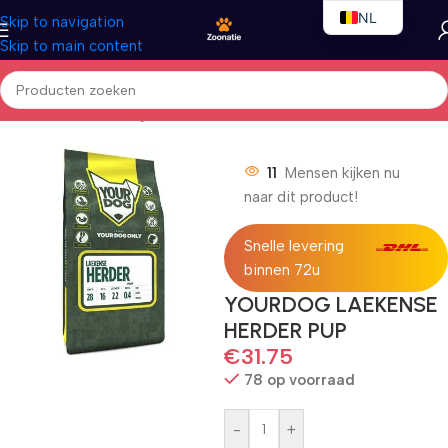
NL
Skip to navigation
Skip to main content
EN
FR
Home
/
Honden
/
Droogvoer
11
Mensen kijken nu
naar dit product!
Snelle levering
binnen 72u
YOURDOG LAEKENSE
HERDER PUP
€
31.75
78 op voorraad
-
+