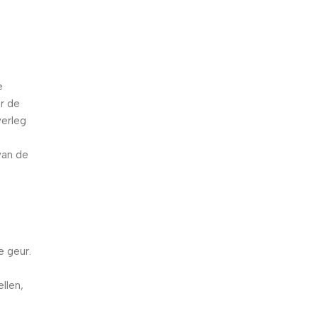
e
r de
verleg
van de
e geur.
d
llen,