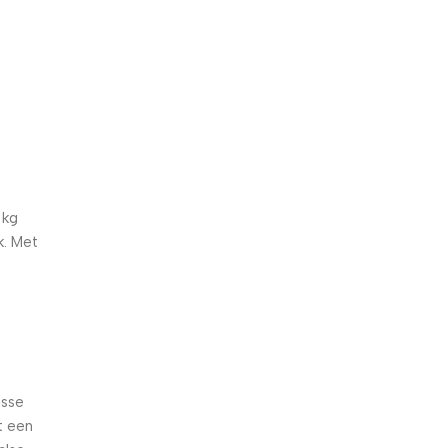
5% korting met code
WELKOM5
0
00
00
00
Dagen
Hr
Min
Sc
 kg
k. Met
isse
t een