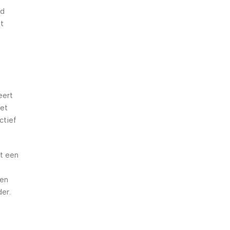
gd
st
eert
het
ctief
et een
 en
der.