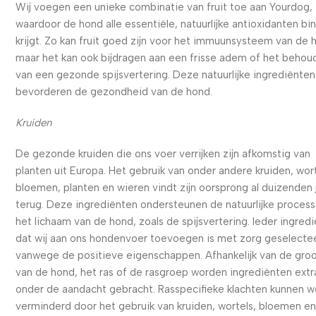
Wij voegen een unieke combinatie van fruit toe aan Yourdog,
waardoor de hond alle essentiële, natuurlijke antioxidanten bi
krijgt. Zo kan fruit goed zijn voor het immuunsysteem van de 
maar het kan ook bijdragen aan een frisse adem of het behou
van een gezonde spijsvertering. Deze natuurlijke ingrediënten
bevorderen de gezondheid van de hond.
Kruiden
De gezonde kruiden die ons voer verrijken zijn afkomstig van
planten uit Europa. Het gebruik van onder andere kruiden, wort
bloemen, planten en wieren vindt zijn oorsprong al duizenden 
terug. Deze ingrediënten ondersteunen de natuurlijke process
het lichaam van de hond, zoals de spijsvertering. Ieder ingred
dat wij aan ons hondenvoer toevoegen is met zorg geselecte
vanwege de positieve eigenschappen. Afhankelijk van de gro
van de hond, het ras of de rasgroep worden ingrediënten extr
onder de aandacht gebracht. Rasspecifieke klachten kunnen 
verminderd door het gebruik van kruiden, wortels, bloemen e