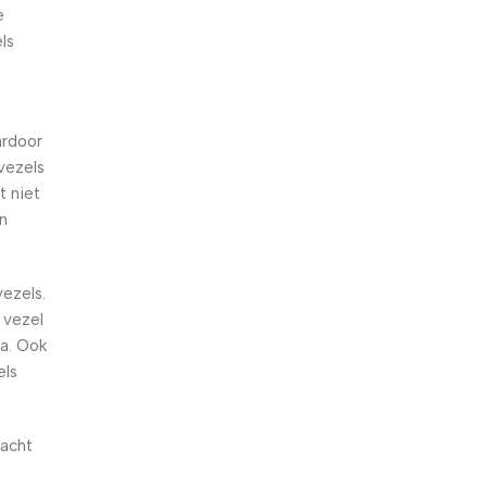
e
ls
ardoor
vezels
t niet
en
vezels.
e vezel
ra. Ook
els
vacht