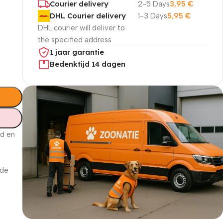
Courier delivery
2-5 Days
3,95
€
DHL Courier delivery
1-3 Days
5,95
€
DHL courier will deliver to
the specified address
1 jaar garantie
Bedenktijd 14 dagen
id en
 de