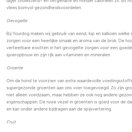
lager cholesterol- en vetgehalte en minder calorieën zit dit m
vlees bomvol gezondheidsvoordelen.
Gevogelte
Bij Yourdog maken wij gebruik van eend, kip en kalkoen welke
zorgen voor een heerlijke smaak en aroma van de brok. De ho
verteerbare eiwitten in het gevogelte zorgen voor een goed
spieropbouw en zijn rijk aan vitaminen en mineralen.
Groente
Om de hond te voorzien van extra waardevolle voedingsstoffe
supergezonde groenten aan ons voer toegevoegd. Zo zijn gr
niet alleen voedzaam, maar hebben ze ook nog andere gezo
eigenschappen. De ruwe vezel in groenten is goed voor de d
en kan onder andere bijdragen aan de spijsvertering.
Fruit