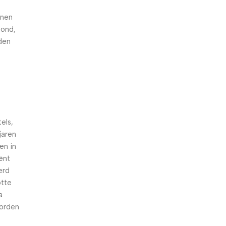
nnen
hond,
den
els,
jaren
en in
iënt
erd
otte
a
worden
n