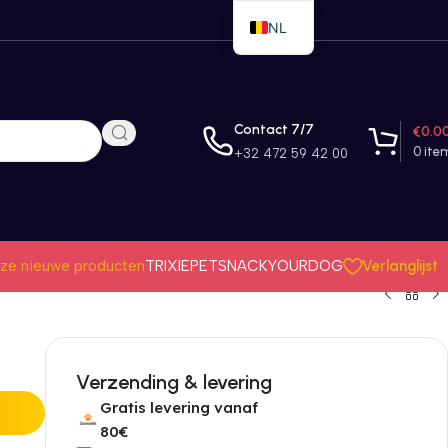
NL
EN
FR
Contact 7/7
€
0.0
0
ite
+32 472 59 42 00
Verlanglijst
ze nieuwe producten
TRIXIE
PETSNACK
YOURDOG
Verzending & levering
Gratis levering vanaf
80€