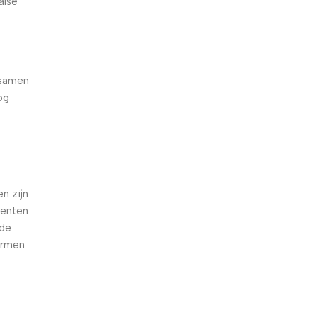
alse
 samen
og
e
n zijn
oenten
nde
armen