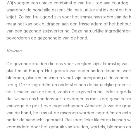
Wij voegen een unieke combinatie van fruit toe aan Yourdog,
waardoor de hond alle essentiële, natuurlijke antioxidanten bi
krijgt. Zo kan fruit goed zijn voor het immuunsysteem van de 
maar het kan ook bijdragen aan een frisse adem of het behou
van een gezonde spijsvertering. Deze natuurlijke ingrediënten
bevorderen de gezondheid van de hond.
Kruiden
De gezonde kruiden die ons voer verrijken zijn afkomstig van
planten uit Europa. Het gebruik van onder andere kruiden, wort
bloemen, planten en wieren vindt zijn oorsprong al duizenden 
terug. Deze ingrediënten ondersteunen de natuurlijke process
het lichaam van de hond, zoals de spijsvertering. Ieder ingred
dat wij aan ons hondenvoer toevoegen is met zorg geselecte
vanwege de positieve eigenschappen. Afhankelijk van de gro
van de hond, het ras of de rasgroep worden ingrediënten extr
onder de aandacht gebracht. Rasspecifieke klachten kunnen 
verminderd door het gebruik van kruiden, wortels, bloemen e