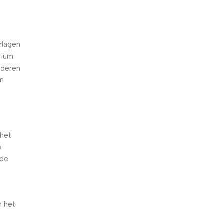
d
rlagen
sium
rderen
en
 het
s
 de
n het
e