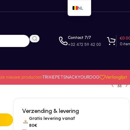
NL
EN
FR
Contact 7/7
€
0.0
0
ite
+32 472 59 42 00
Verlanglijst
ze nieuwe producten
TRIXIE
PETSNACK
YOURDOG
Verzending & levering
Gratis levering vanaf
80€