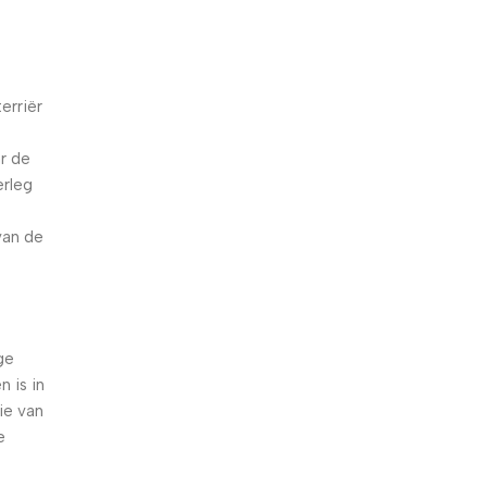
erriër
r de
erleg
van de
ge
 is in
ie van
e