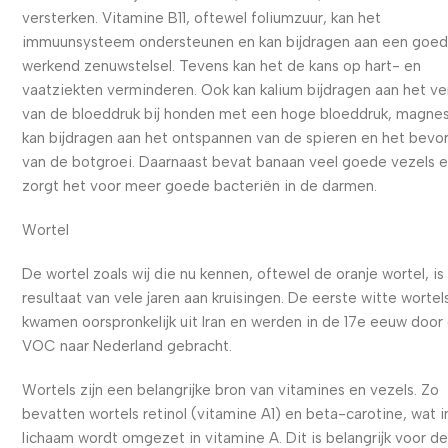
versterken. Vitamine B11, oftewel foliumzuur, kan het
immuunsysteem ondersteunen en kan bijdragen aan een goe
werkend zenuwstelsel. Tevens kan het de kans op hart- en
vaatziekten verminderen. Ook kan kalium bijdragen aan het ve
van de bloeddruk bij honden met een hoge bloeddruk, magne
kan bijdragen aan het ontspannen van de spieren en het bevo
van de botgroei. Daarnaast bevat banaan veel goede vezels 
zorgt het voor meer goede bacteriën in de darmen.
Wortel
De wortel zoals wij die nu kennen, oftewel de oranje wortel, is
resultaat van vele jaren aan kruisingen. De eerste witte wortel
kwamen oorspronkelijk uit Iran en werden in de 17e eeuw door
VOC naar Nederland gebracht.
Wortels zijn een belangrijke bron van vitamines en vezels. Zo
bevatten wortels retinol (vitamine A1) en beta-carotine, wat i
lichaam wordt omgezet in vitamine A. Dit is belangrijk voor d