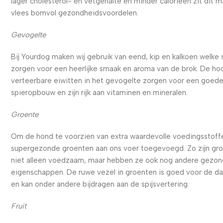
lager cholesterol- en vetgehalte en minder calorieën zit dit m
vlees bomvol gezondheidsvoordelen.
Gevogelte
Bij Yourdog maken wij gebruik van eend, kip en kalkoen welke
zorgen voor een heerlijke smaak en aroma van de brok. De ho
verteerbare eiwitten in het gevogelte zorgen voor een goed
spieropbouw en zijn rijk aan vitaminen en mineralen.
Groente
Om de hond te voorzien van extra waardevolle voedingsstoffe
supergezonde groenten aan ons voer toegevoegd. Zo zijn gr
niet alleen voedzaam, maar hebben ze ook nog andere gezo
eigenschappen. De ruwe vezel in groenten is goed voor de d
en kan onder andere bijdragen aan de spijsvertering.
Fruit