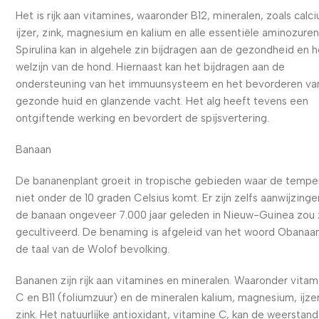
Het is rijk aan vitamines, waaronder B12, mineralen, zoals calc
ijzer, zink, magnesium en kalium en alle essentiële aminozuren
Spirulina kan in algehele zin bijdragen aan de gezondheid en h
welzijn van de hond. Hiernaast kan het bijdragen aan de
ondersteuning van het immuunsysteem en het bevorderen va
gezonde huid en glanzende vacht. Het alg heeft tevens een
ontgiftende werking en bevordert de spijsvertering.
Banaan
De bananenplant groeit in tropische gebieden waar de tempe
niet onder de 10 graden Celsius komt. Er zijn zelfs aanwijzinge
de banaan ongeveer 7.000 jaar geleden in Nieuw-Guinea zou z
gecultiveerd. De benaming is afgeleid van het woord Obanaan
de taal van de Wolof bevolking.
Bananen zijn rijk aan vitamines en mineralen. Waaronder vitam
C en B11 (foliumzuur) en de mineralen kalium, magnesium, ijze
zink. Het natuurlijke antioxidant, vitamine C, kan de weerstand