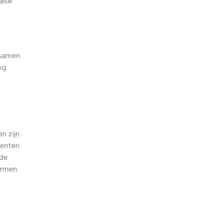
alse
 samen
og
e
n zijn
oenten
nde
armen