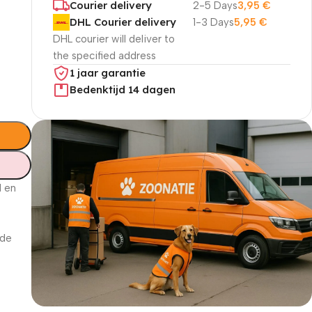
Courier delivery
2-5 Days
3,95
€
DHL Courier delivery
1-3 Days
5,95
€
DHL courier will deliver to
the specified address
1 jaar garantie
Bedenktijd 14 dagen
d en
 de