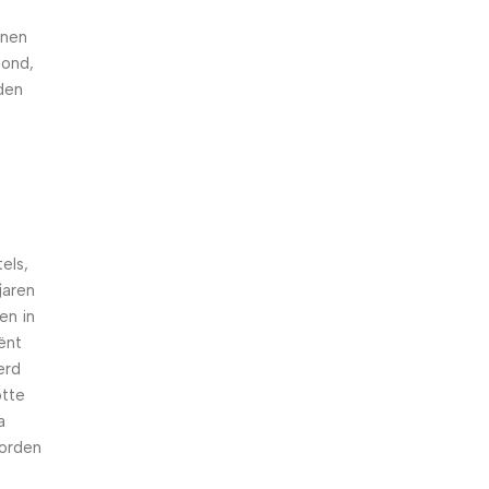
nnen
hond,
den
els,
jaren
en in
iënt
erd
otte
a
worden
n