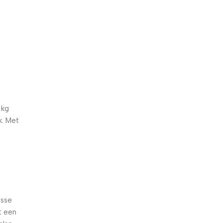
5% korting met code
WELKOM5
0
00
00
00
Dagen
Hr
Min
Sc
 kg
k. Met
isse
t een