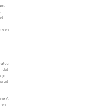
ium,
.
et
n een
ratuur
n dat
ijn
a uit
ine A,
r en