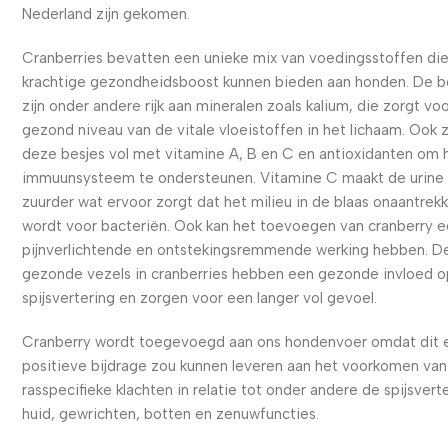
Nederland zijn gekomen.
Cranberries bevatten een unieke mix van voedingsstoffen di
krachtige gezondheidsboost kunnen bieden aan honden. De b
zijn onder andere rijk aan mineralen zoals kalium, die zorgt vo
gezond niveau van de vitale vloeistoffen in het lichaam. Ook 
deze besjes vol met vitamine A, B en C en antioxidanten om 
immuunsysteem te ondersteunen. Vitamine C maakt de urine
zuurder wat ervoor zorgt dat het milieu in de blaas onaantrekke
wordt voor bacteriën. Ook kan het toevoegen van cranberry 
pijnverlichtende en ontstekingsremmende werking hebben. D
gezonde vezels in cranberries hebben een gezonde invloed 
spijsvertering en zorgen voor een langer vol gevoel.
Cranberry wordt toegevoegd aan ons hondenvoer omdat dit 
positieve bijdrage zou kunnen leveren aan het voorkomen van
rasspecifieke klachten in relatie tot onder andere de spijsvert
huid, gewrichten, botten en zenuwfuncties.