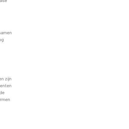
alse
 samen
og
e
n zijn
oenten
nde
armen