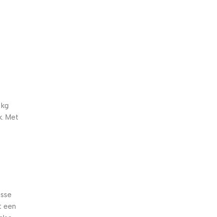
5% korting met code
WELKOM5
0
00
00
00
Dagen
Hr
Min
Sc
 kg
k. Met
isse
t een