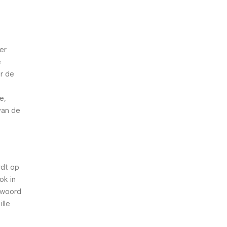
er
e
r de
e,
van de
rdt op
ok in
 woord
lle