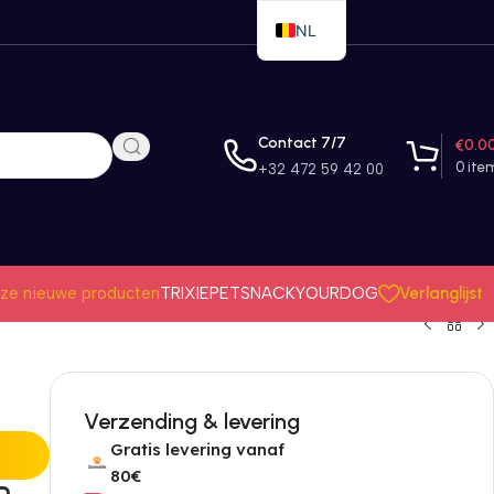
NL
EN
FR
Contact 7/7
€
0.0
0
ite
+32 472 59 42 00
Verlanglijst
ze nieuwe producten
TRIXIE
PETSNACK
YOURDOG
Verzending & levering
Gratis levering vanaf
80€