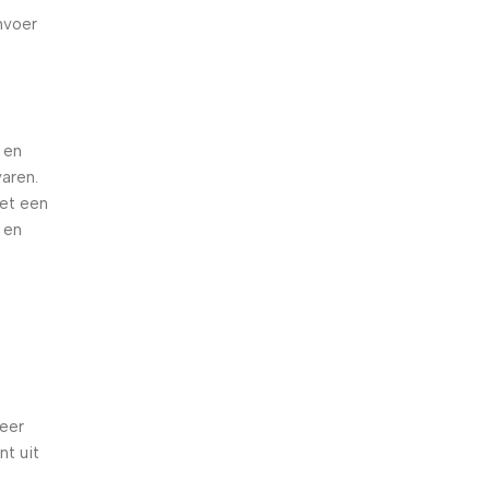
nvoer
 en
varen.
met een
 en
zeer
nt uit