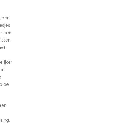
e een
esjes
or een
zitten
het
lijker
een
e
op de
een
ering,