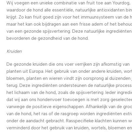
Wij voegen een unieke combinatie van fruit toe aan Yourdog,
waardoor de hond alle essentiële, natuurlijke antioxidanten bi
krijgt. Zo kan fruit goed zijn voor het immuunsysteem van de 
maar het kan ook bijdragen aan een frisse adem of het behou
van een gezonde spijsvertering. Deze natuurlijke ingrediënten
bevorderen de gezondheid van de hond.
Kruiden
De gezonde kruiden die ons voer verrijken zijn afkomstig van
planten uit Europa. Het gebruik van onder andere kruiden, wort
bloemen, planten en wieren vindt zijn oorsprong al duizenden 
terug. Deze ingrediënten ondersteunen de natuurlijke process
het lichaam van de hond, zoals de spijsvertering. Ieder ingred
dat wij aan ons hondenvoer toevoegen is met zorg geselecte
vanwege de positieve eigenschappen. Afhankelijk van de gro
van de hond, het ras of de rasgroep worden ingrediënten extr
onder de aandacht gebracht. Rasspecifieke klachten kunnen 
verminderd door het gebruik van kruiden, wortels, bloemen e