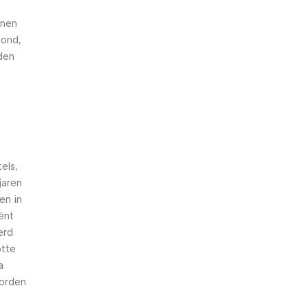
nnen
hond,
den
els,
jaren
en in
iënt
erd
otte
a
worden
n