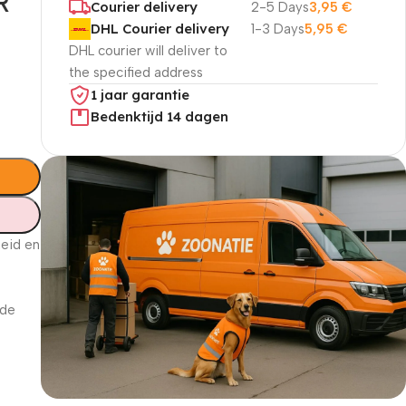
R
Courier delivery
2-5 Days
3,95
€
DHL Courier delivery
1-3 Days
5,95
€
DHL courier will deliver to
the specified address
1 jaar garantie
Bedenktijd 14 dagen
heid en
 de