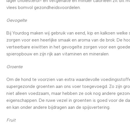
lager cholesterol- en vetgehalte en minder calorieën zit dit m
vlees bomvol gezondheidsvoordelen.
Gevogelte
Bij Yourdog maken wij gebruik van eend, kip en kalkoen welke
zorgen voor een heerlijke smaak en aroma van de brok. De ho
verteerbare eiwitten in het gevogelte zorgen voor een goed
spieropbouw en zijn rijk aan vitaminen en mineralen.
Groente
Om de hond te voorzien van extra waardevolle voedingsstoffe
supergezonde groenten aan ons voer toegevoegd. Zo zijn gr
niet alleen voedzaam, maar hebben ze ook nog andere gezo
eigenschappen. De ruwe vezel in groenten is goed voor de d
en kan onder andere bijdragen aan de spijsvertering.
Fruit