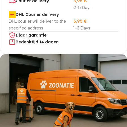
Courier delivery
3,95
€
2-5 Days
DHL Courier delivery
DHL courier will deliver to the
5,95
€
specified address
1-3 Days
1 jaar garantie
Bedenktijd 14 dagen