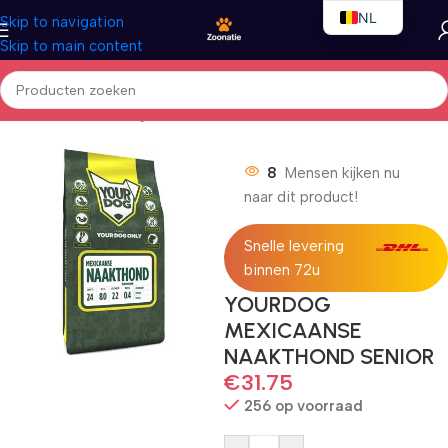
NL
Skip to navigation
Skip to main content
EN
FR
Home
/
Honden
/
Droogvoer
8
Mensen kijken nu
naar dit product!
Snelle levering
binnen 72u
YOURDOG
MEXICAANSE
NAAKTHOND SENIOR
€
31.75
256 op voorraad