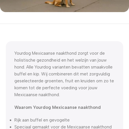
5% korting met code
WELKOM5
0
00
00
00
Dagen
Hr
Min
Sc
Yourdog Mexicaanse naakthond zorgt voor de
holistische gezondheid en het welzijn van jouw
hond. Alle Yourdog varianten bevatten smaakvolle
buffel en kip. Wij combineren dit met zorgvuldig
geselecteerde groenten, fruit en kruiden om zo te
komen tot de perfecte voeding voor jouw
Mexicaanse naakthond.
Waarom Yourdog Mexicaanse naakthond
Rijk aan buffel en gevogelte
Speciaal gemaakt voor de Mexicaanse naakthond