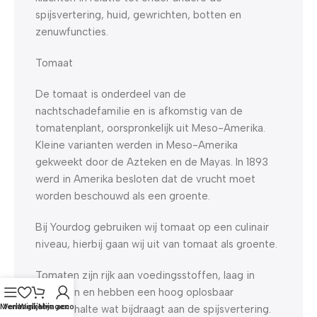
spijsvertering, huid, gewrichten, botten en
zenuwfuncties.
Tomaat
De tomaat is onderdeel van de
nachtschadefamilie en is afkomstig van de
tomatenplant, oorspronkelijk uit Meso-Amerika.
Kleine varianten werden in Meso-Amerika
gekweekt door de Azteken en de Mayas. In 1893
werd in Amerika besloten dat de vrucht moet
worden beschouwd als een groente.
Bij Yourdog gebruiken wij tomaat op een culinair
niveau, hierbij gaan wij uit van tomaat als groente.
Tomaten zijn rijk aan voedingsstoffen, laag in
calorieën en hebben een hoog oplosbaar
Menu
Verlanglijst
Winkelwagen
Mijn account
vezelgehalte wat bijdraagt aan de spijsvertering.