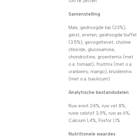
ton te zetten.
Samenstelling
Maïs, gedroogde kip (23%),
gerst, erwten, gedroogde buffel
(3.5%), gevogeltevet, choline
chloride, glucosamine,
chondroitine, groentemix (met
o.a. tomaat), fruitmix (met o.a.
cranberry, mango), kruidenmix
(met o.a. basilicum)
Analytische bestandsdelen
Ruw eiwit 24%, ruw vet 8%,
ruwe celstof 3,9%, ruw as 6%,
Calcium 1,4%, Fosfor 1,1%
Nutritionele waardes