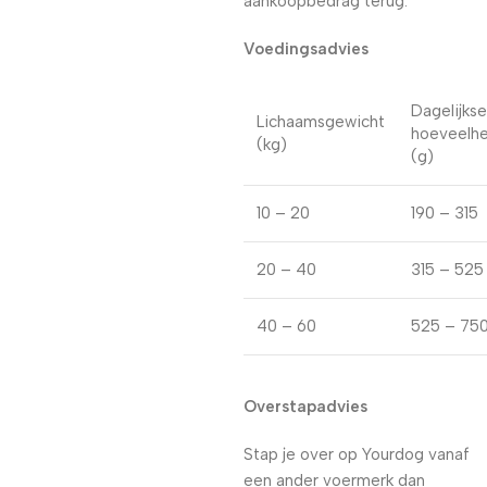
aankoopbedrag terug.
Voedingsadvies
Dagelijkse
Lichaamsgewicht
hoeveelhe
(kg)
(g)
10 – 20
190 – 315
20 – 40
315 – 525
40 – 60
525 – 75
Overstapadvies
Stap je over op Yourdog vanaf
een ander voermerk dan