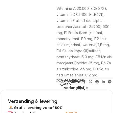
Vitamine A 20.000 IE (E672),
vitamine D3 1.400 IE (E671),
vitamine E als all rac-alpha-
tocopherylacetat (3a700) 500
mg, E1 Fe als ijzer(II)sulfaat,
monohydraat: 50 mg, E2 I als
calciumjodaat, watervrij:1,5 mg,
E4 Cu als koper(II)sulfaat,
pentahydraat: 5,0 mg, E5 Mn als
mangaan(II)oxide: 35 mg, E6 Zn
als zinkoxide: 65 mg, E8 Se als
natriumseleniet: 0,2 mg.
Toevoegen
Vergelijk
Share:
aan
verlanglijstje
Verzending & levering
Gratis levering vanaf 80€