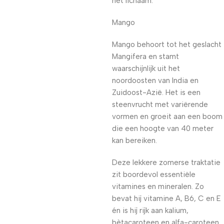
het lichaam.
Mango
Mango behoort tot het geslacht
Mangifera en stamt
waarschijnlijk uit het
noordoosten van India en
Zuidoost-Azië. Het is een
steenvrucht met variërende
vormen en groeit aan een boom
die een hoogte van 40 meter
kan bereiken.
Deze lekkere zomerse traktatie
zit boordevol essentiële
vitamines en mineralen. Zo
bevat hij vitamine A, B6, C en E
én is hij rijk aan kalium,
bètacaroteen en alfa-caroteen.