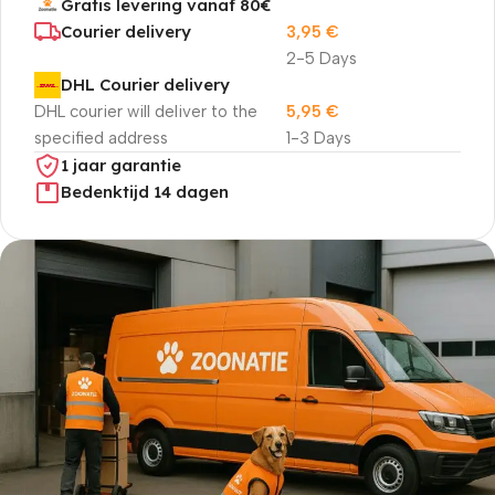
Gratis levering vanaf 80€
Courier delivery
3,95
€
2-5 Days
DHL Courier delivery
DHL courier will deliver to the
5,95
€
specified address
1-3 Days
1 jaar garantie
Bedenktijd 14 dagen