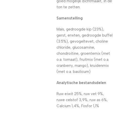
goed mogelijk dichtmaakt, in de
ton te zetten.
Samenstelling
Maïs, gedroogde kip (23%),
gerst, erwten, gedroogde buffel
(3.5%), gevogeltevet, choline
chloride, glucosamine,
chondroitine, groentemix (met
o.a. tomaat), fruitmix (met o.a.
cranberry, mango), kruidenmix
(met o.a. basilicum)
Analytische bestandsdelen
Ruw eiwit 25%, ruw vet 9%,
ruwe celstof 3,9%, ruw as 6%,
Calcium 1,4%, Fosfor 1,1%