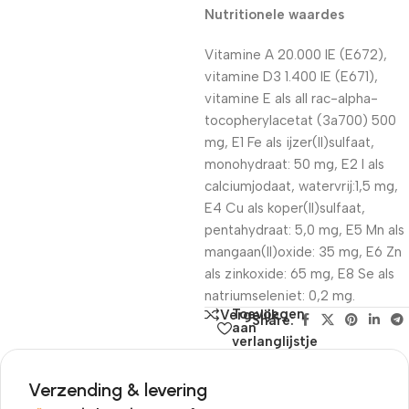
Nutritionele waardes
Vitamine A 20.000 IE (E672),
vitamine D3 1.400 IE (E671),
vitamine E als all rac-alpha-
tocopherylacetat (3a700) 500
mg, E1 Fe als ijzer(II)sulfaat,
monohydraat: 50 mg, E2 I als
calciumjodaat, watervrij:1,5 mg,
E4 Cu als koper(II)sulfaat,
pentahydraat: 5,0 mg, E5 Mn als
mangaan(II)oxide: 35 mg, E6 Zn
als zinkoxide: 65 mg, E8 Se als
natriumseleniet: 0,2 mg.
Toevoegen
Vergelijk
Share:
aan
verlanglijstje
Verzending & levering