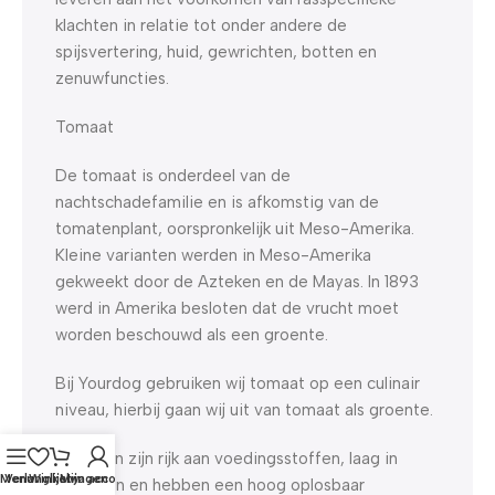
klachten in relatie tot onder andere de
spijsvertering, huid, gewrichten, botten en
zenuwfuncties.
Tomaat
De tomaat is onderdeel van de
nachtschadefamilie en is afkomstig van de
tomatenplant, oorspronkelijk uit Meso-Amerika.
Kleine varianten werden in Meso-Amerika
gekweekt door de Azteken en de Mayas. In 1893
werd in Amerika besloten dat de vrucht moet
worden beschouwd als een groente.
Bij Yourdog gebruiken wij tomaat op een culinair
niveau, hierbij gaan wij uit van tomaat als groente.
Tomaten zijn rijk aan voedingsstoffen, laag in
Menu
Verlanglijst
Winkelwagen
Mijn account
calorieën en hebben een hoog oplosbaar