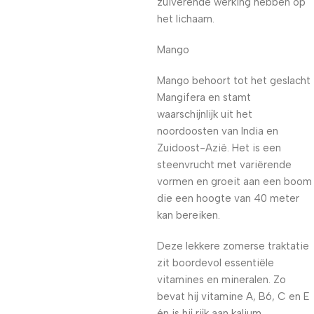
zuiverende werking hebben op
het lichaam.
Mango
Mango behoort tot het geslacht
Mangifera en stamt
waarschijnlijk uit het
noordoosten van India en
Zuidoost-Azië. Het is een
steenvrucht met variërende
vormen en groeit aan een boom
die een hoogte van 40 meter
kan bereiken.
Deze lekkere zomerse traktatie
zit boordevol essentiële
vitamines en mineralen. Zo
bevat hij vitamine A, B6, C en E
én is hij rijk aan kalium,