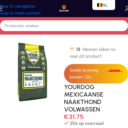
NL
Skip to navigation
Skip to main content
EN
FR
Home
/
Honden
/
Droogvoer
13
Mensen kijken nu
naar dit product!
Snelle levering
binnen 72u
YOURDOG
MEXICAANSE
NAAKTHOND
VOLWASSEN
€
31.75
256 op voorraad