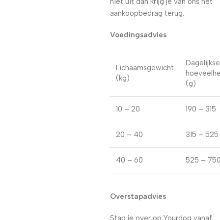
niet uit dan krijg je van ons het
aankoopbedrag terug.
Voedingsadvies
Dagelijkse
Lichaamsgewicht
hoeveelhe
(kg)
(g)
10 – 20
190 – 315
20 – 40
315 – 525
40 – 60
525 – 75
Overstapadvies
Stap je over op Yourdog vanaf