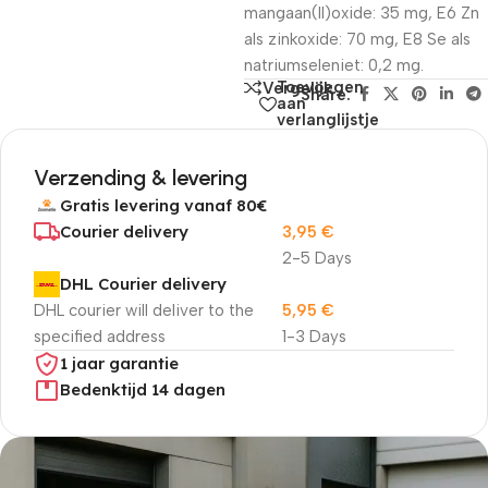
mangaan(II)oxide: 35 mg, E6 Zn
als zinkoxide: 70 mg, E8 Se als
natriumseleniet: 0,2 mg.
Toevoegen
Vergelijk
Share:
aan
verlanglijstje
Verzending & levering
Gratis levering vanaf 80€
Courier delivery
3,95
€
2-5 Days
DHL Courier delivery
DHL courier will deliver to the
5,95
€
specified address
1-3 Days
1 jaar garantie
Bedenktijd 14 dagen