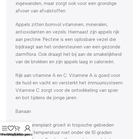
ingewanden, maar zorgt ook voor een grondige
afvoer van afvalstoffen.
Appels zitten bomvol vitaminen, mineralen,
antioxidanten en vezels. Hiernaast zijn appels rijk
aan pectine. Pectine is een oplosbare vezel die
bijdraagt aan het ondersteunen van een gezonde
darmflora. Ook draagt het bij aan de smakelijkheid
van de brokken en zijn appels laag in calorieën.
Rijk aan vitamine A en C. Vitamine A is goed voor
de huid en vacht en versterkt het immuunsysteem.
Vitamine C zorgt voor de ontwikkeling van spier
en bot tijdens de jonge jaren.
Banaan
De bananenplant groeit in tropische gebieden
waar de temperatuur niet onder de 10 graden
Menu
Verlanglijst
Winkelwagen
Mijn account