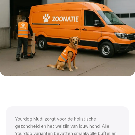
5% korting met code
WELKOM5
0
00
00
00
Dagen
Hr
Min
Sc
Yourdog Mudi zorgt voor de holistische
gezondheid en het welzijn van jouw hond. Alle
Yourdog varianten bevatten smaakvolle buffel en