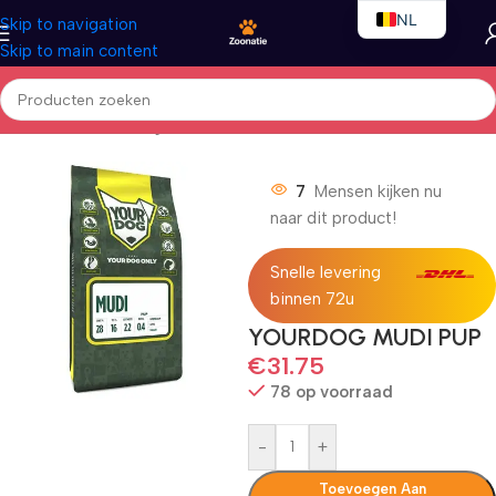
NL
Skip to navigation
Skip to main content
EN
FR
Home
/
Honden
/
Droogvoer
7
Mensen kijken nu
naar dit product!
Snelle levering
binnen 72u
YOURDOG MUDI PUP
€
31.75
78 op voorraad
-
+
Toevoegen Aan