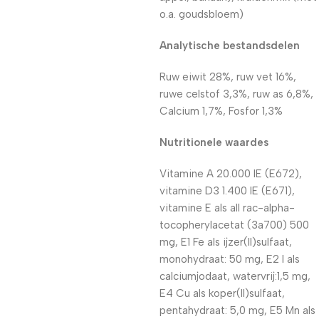
o.a. goudsbloem)
Analytische bestandsdelen
Ruw eiwit 28%, ruw vet 16%,
ruwe celstof 3,3%, ruw as 6,8%,
Calcium 1,7%, Fosfor 1,3%
Nutritionele waardes
Vitamine A 20.000 IE (E672),
vitamine D3 1.400 IE (E671),
vitamine E als all rac-alpha-
tocopherylacetat (3a700) 500
mg, E1 Fe als ijzer(II)sulfaat,
monohydraat: 50 mg, E2 I als
calciumjodaat, watervrij:1,5 mg,
E4 Cu als koper(II)sulfaat,
pentahydraat: 5,0 mg, E5 Mn als