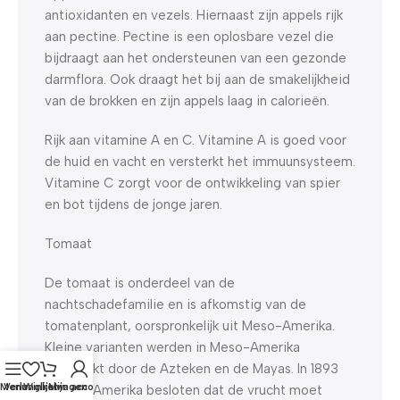
antioxidanten en vezels. Hiernaast zijn appels rijk
aan pectine. Pectine is een oplosbare vezel die
bijdraagt aan het ondersteunen van een gezonde
darmflora. Ook draagt het bij aan de smakelijkheid
van de brokken en zijn appels laag in calorieën.
Rijk aan vitamine A en C. Vitamine A is goed voor
de huid en vacht en versterkt het immuunsysteem.
Vitamine C zorgt voor de ontwikkeling van spier
en bot tijdens de jonge jaren.
Tomaat
De tomaat is onderdeel van de
nachtschadefamilie en is afkomstig van de
tomatenplant, oorspronkelijk uit Meso-Amerika.
Kleine varianten werden in Meso-Amerika
gekweekt door de Azteken en de Mayas. In 1893
Menu
Verlanglijst
Winkelwagen
Mijn account
werd in Amerika besloten dat de vrucht moet