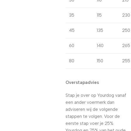
30
110
215
35
115
230
45
135
250
60
140
265
80
150
255
Overstapadvies
Stap je over op Yourdog vanaf
een ander voermerk dan
adviseren wij de volgende
stappen te volgen. Voor de
eerste stap voer je 25%
Yourdog en 75% van het oude