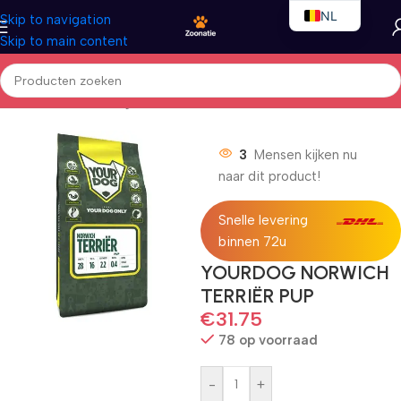
NL
Skip to navigation
Skip to main content
EN
FR
Home
/
Honden
/
Droogvoer
3
Mensen kijken nu
naar dit product!
Snelle levering
binnen 72u
YOURDOG NORWICH
TERRIËR PUP
€
31.75
78 op voorraad
-
+