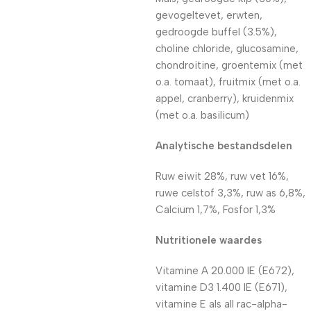
gevogeltevet, erwten,
gedroogde buffel (3.5%),
choline chloride, glucosamine,
chondroitine, groentemix (met
o.a. tomaat), fruitmix (met o.a.
appel, cranberry), kruidenmix
(met o.a. basilicum)
Analytische bestandsdelen
Ruw eiwit 28%, ruw vet 16%,
ruwe celstof 3,3%, ruw as 6,8%,
Calcium 1,7%, Fosfor 1,3%
Nutritionele waardes
Vitamine A 20.000 IE (E672),
vitamine D3 1.400 IE (E671),
vitamine E als all rac-alpha-