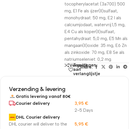
tocopherylacetat (3a700) 500
mg, E1 Fe als ijzer(II)sulfaat,
monohydraat: 50 mg, E2 I als
calciumjodaat, watervrij:1,5 mg,
E4 Cu als koper(II)sulfaat,
pentahydraat: 5,0 mg, E5 Mn als
mangaan(II)oxide: 35 mg, E6 Zn
als zinkoxide: 70 mg, E8 Se als
natriumseleniet: 0,2 mg.
Toevoegen
Vergelijk
Share:
aan
verlanglijstje
Verzending & levering
Gratis levering vanaf 80€
Courier delivery
3,95
€
2-5 Days
DHL Courier delivery
DHL courier will deliver to the
5,95
€