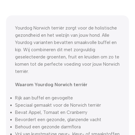
WELKOM5
0
00
00
00
Dagen
Hr
Min
Sc
Yourdog Norwich terriër zorgt voor de holistische
gezondheid en het welzijn van jouw hond. Alle
Yourdog varianten bevatten smaakvolle buffel en
kip. Wij combineren dit met zorgvuldig
geselecteerde groenten, fruit en kruiden om zo te
komen tot de perfecte voeding voor jouw Norwich
terriër.
Waarom Yourdog Norwich terriër
Rijk aan buffel en gevogelte
Speciaal gemaakt voor de Norwich terriër
Bevat Appel, Tomaat en Cranberry
Bevordert een gezonde, glanzende vacht
Behoud een gezonde darmflora
Vrij van kunstmatige geur-, kleur- of smaakstoffen