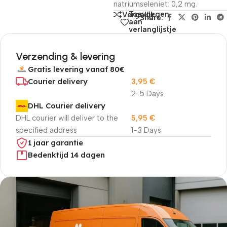
natriumseleniet: 0,2 mg.
Toevoegen
Vergelijk
Share:
aan
verlanglijstje
Verzending & levering
Gratis levering vanaf 80€
Courier delivery
3,95
€
2-5 Days
DHL Courier delivery
DHL courier will deliver to the
5,95
€
specified address
1-3 Days
1 jaar garantie
Bedenktijd 14 dagen