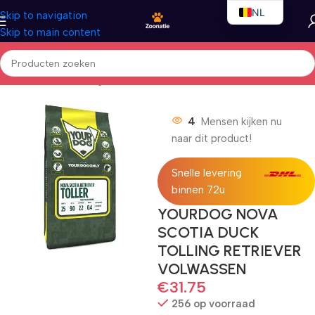
NL
Skip to navigation
Skip to main content
EN
FR
Home
/
Honden
/
Droogvoer
4
Mensen kijken nu
naar dit product!
Snelle levering
binnen 72u
YOURDOG NOVA
SCOTIA DUCK
TOLLING RETRIEVER
VOLWASSEN
€
31.75
256 op voorraad