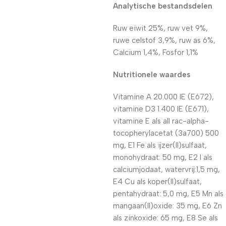
Analytische bestandsdelen
Ruw eiwit 25%, ruw vet 9%,
ruwe celstof 3,9%, ruw as 6%,
Calcium 1,4%, Fosfor 1,1%
Nutritionele waardes
Vitamine A 20.000 IE (E672),
vitamine D3 1.400 IE (E671),
vitamine E als all rac-alpha-
tocopherylacetat (3a700) 500
mg, E1 Fe als ijzer(II)sulfaat,
monohydraat: 50 mg, E2 I als
calciumjodaat, watervrij:1,5 mg,
E4 Cu als koper(II)sulfaat,
pentahydraat: 5,0 mg, E5 Mn als
mangaan(II)oxide: 35 mg, E6 Zn
als zinkoxide: 65 mg, E8 Se als