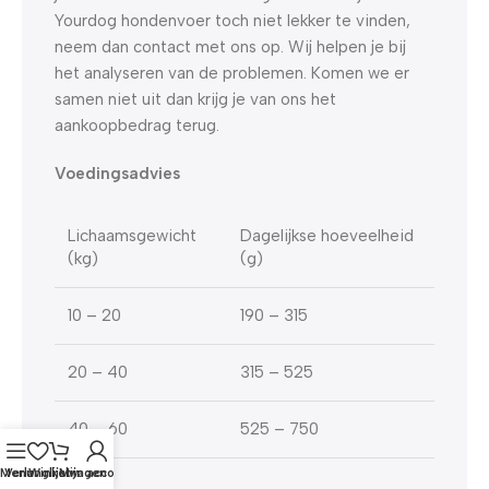
Yourdog hondenvoer toch niet lekker te vinden,
neem dan contact met ons op. Wij helpen je bij
het analyseren van de problemen. Komen we er
samen niet uit dan krijg je van ons het
aankoopbedrag terug.
Voedingsadvies
Lichaamsgewicht
Dagelijkse hoeveelheid
(kg)
(g)
10 – 20
190 – 315
20 – 40
315 – 525
40 – 60
525 – 750
Menu
Verlanglijst
Winkelwagen
Mijn account