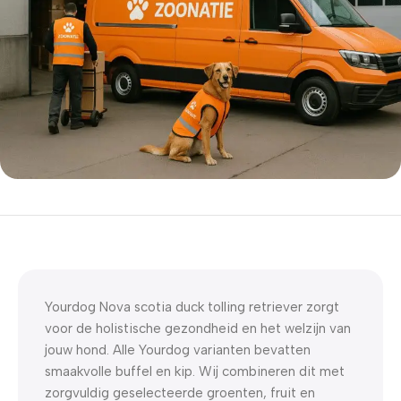
5% korting met code
WELKOM5
0
00
00
00
Dagen
Hr
Min
Sc
Yourdog Nova scotia duck tolling retriever zorgt
voor de holistische gezondheid en het welzijn van
jouw hond. Alle Yourdog varianten bevatten
smaakvolle buffel en kip. Wij combineren dit met
zorgvuldig geselecteerde groenten, fruit en