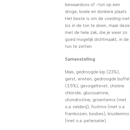
bewaardoos of -ton op een
droge, koele en donkere plaats.
Het beste is om de voeding niet
los in de ton te doen, maar deze
met de hele zak, die je weer zo
goed mogelijk dichtmaakt, in de
ton te zetten.
Samenstelling
Maïs, gedroogde kip (23%),
gerst, erwten, gedroogde buffel
(3.5%), gevogeltevet, choline
chloride, glucosamine,
chondroitine, groentemix (met
o.a. selderij), fruitmix (met o.a.
frambozen, bosbes), kruidenmix
(met o.a. peterselie)