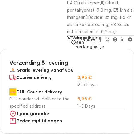
E4 Cu als koper(II)sulfaat,
pentahydraat: 5,0 mg, E5 Mn als
mangaan(II)oxide: 35 mg, E6 Zn
als zinkoxide: 65 mg, E8 Se als
natriumseleniet: 0,2 mg.
Toevoegen
Vergelijk
Share:
aan
verlanglijstje
Verzending & levering
Gratis levering vanaf 80€
Courier delivery
3,95
€
2-5 Days
DHL Courier delivery
DHL courier will deliver to the
5,95
€
specified address
1-3 Days
1 jaar garantie
Bedenktijd 14 dagen