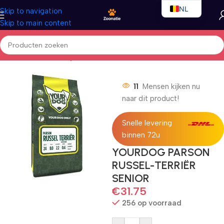
NL
Skip to navigation
Skip to main content
EN
FR
Home
/
Honden
/
Droogvoer
11
Mensen kijken nu
naar dit product!
Snelle levering
binnen 72u
YOURDOG PARSON
RUSSEL-TERRIËR
SENIOR
€
31.75
256 op voorraad