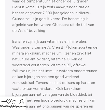
waar de temperatuur niet onder de 10 graden
Celsius komt. Er zijn zelfs aanwijzingen dat de
banaan ongeveer 7.000 jaar geleden in Nieuw-
Guinea zou zijn gecultiveerd. De benaming is
afgeleid van het woord Obanaana uit de taal van
de Wolof bevolking.
Bananen zijn rijk aan vitamines en mineralen.
Waaronder vitamine A, C en B11 (foliumzuur) en de
mineralen kalium, magnesium, ijzer en zink. Het
natuurlijke antioxidant, vitamine C, kan de
weerstand versterken. Vitamine B11, oftewel
foliumzuur, kan het immuunsysteem ondersteunen
en kan bijdragen aan een goed werkend
zenuwstelsel. Tevens kan het de kans op hart- en
vaatziekten verminderen. Ook kan kalium
bijdragen aan het verlagen van de bloeddruk bij
honden met een hoge bloeddruk, magnesium kan
bijdragen aan het ontspannen van de spieren en
Menu
Verlanglijst
Winkelwagen
Mijn account