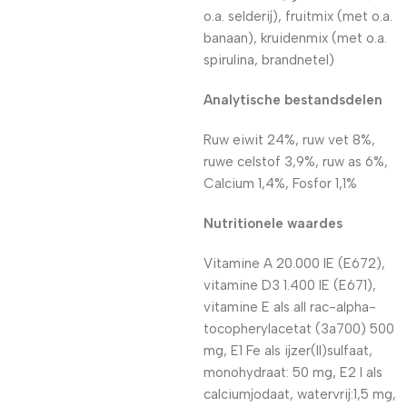
o.a. selderij), fruitmix (met o.a.
banaan), kruidenmix (met o.a.
spirulina, brandnetel)
Analytische bestandsdelen
Ruw eiwit 24%, ruw vet 8%,
ruwe celstof 3,9%, ruw as 6%,
Calcium 1,4%, Fosfor 1,1%
Nutritionele waardes
Vitamine A 20.000 IE (E672),
vitamine D3 1.400 IE (E671),
vitamine E als all rac-alpha-
tocopherylacetat (3a700) 500
mg, E1 Fe als ijzer(II)sulfaat,
monohydraat: 50 mg, E2 I als
calciumjodaat, watervrij:1,5 mg,