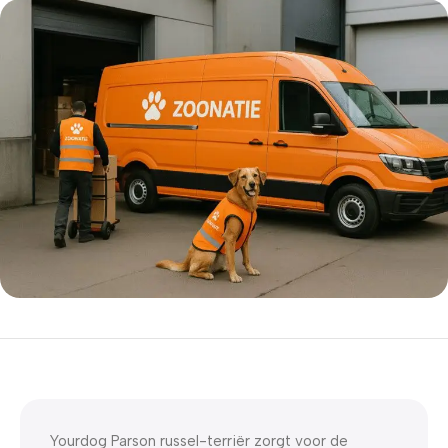
5% korting met code
WELKOM5
0
00
00
00
Dagen
Hr
Min
Sc
Yourdog Parson russel-terriër zorgt voor de