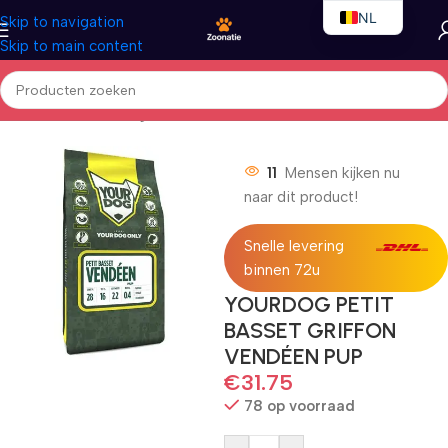
NL
Skip to navigation
Skip to main content
EN
FR
Home
/
Honden
/
Droogvoer
11
Mensen kijken nu
naar dit product!
Snelle levering
binnen 72u
YOURDOG PETIT
BASSET GRIFFON
VENDÉEN PUP
€
31.75
78 op voorraad