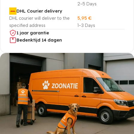
2-5 Days
DHL Courier delivery
DHL courier will deliver to the
5,95
€
specified address
1-3 Days
1 jaar garantie
Bedenktijd 14 dagen