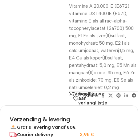
Vitamine A 20.000 IE (E672),
vitamine D3 1.400 IE (E671),
vitamine E als all rac-alpha-
tocopherylacetat (3a700) 500
mg, E1 Fe als ijzer(II)sulfaat,
monohydraat: 50 mg, E2 I als
calciumjodaat, watervrij:1,5 mg,
E4 Cu als koper(II)sulfaat,
pentahydraat: 5,0 mg, E5 Mn als
mangaan(II)oxide: 35 mg, E6 Zn
als zinkoxide: 70 mg, E8 Se als
natriumseleniet: 0,2 mg.
Toevoegen
Vergelijk
Share:
aan
verlanglijstje
Verzending & levering
Gratis levering vanaf 80€
Courier delivery
3,95
€