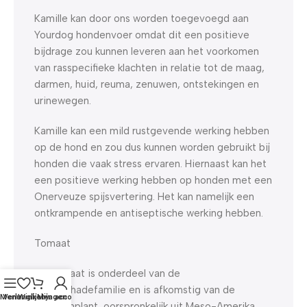
Kamille kan door ons worden toegevoegd aan
Yourdog hondenvoer omdat dit een positieve
bijdrage zou kunnen leveren aan het voorkomen
van rasspecifieke klachten in relatie tot de maag,
darmen, huid, reuma, zenuwen, ontstekingen en
urinewegen.
Kamille kan een mild rustgevende werking hebben
op de hond en zou dus kunnen worden gebruikt bij
honden die vaak stress ervaren. Hiernaast kan het
een positieve werking hebben op honden met een
Onerveuze spijsvertering. Het kan namelijk een
ontkrampende en antiseptische werking hebben.
Tomaat
De tomaat is onderdeel van de
nachtschadefamilie en is afkomstig van de
Menu
Verlanglijst
Winkelwagen
Mijn account
tomatenplant, oorspronkelijk uit Meso-Amerika.