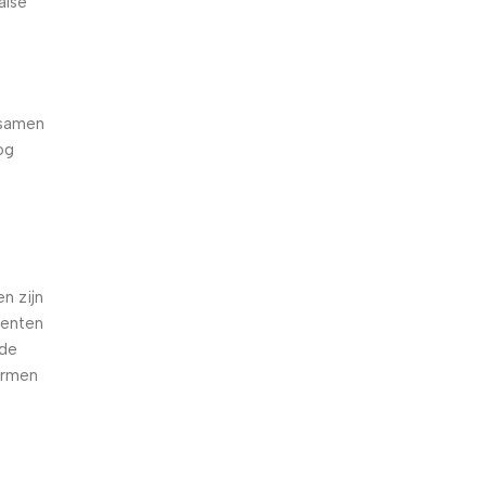
alse
 samen
og
e
n zijn
oenten
nde
armen