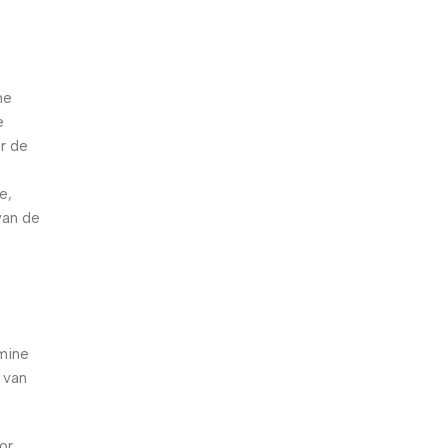
he
e
r de
e,
van de
amine
 van
or