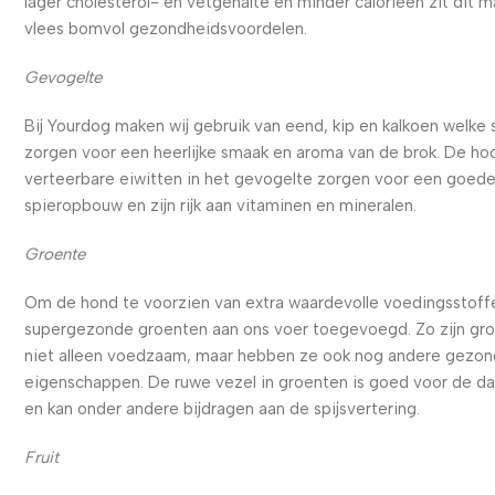
lager cholesterol- en vetgehalte en minder calorieën zit dit m
vlees bomvol gezondheidsvoordelen.
Gevogelte
Bij Yourdog maken wij gebruik van eend, kip en kalkoen welke
zorgen voor een heerlijke smaak en aroma van de brok. De ho
verteerbare eiwitten in het gevogelte zorgen voor een goed
spieropbouw en zijn rijk aan vitaminen en mineralen.
Groente
Om de hond te voorzien van extra waardevolle voedingsstoffe
supergezonde groenten aan ons voer toegevoegd. Zo zijn gr
niet alleen voedzaam, maar hebben ze ook nog andere gezo
eigenschappen. De ruwe vezel in groenten is goed voor de d
en kan onder andere bijdragen aan de spijsvertering.
Fruit