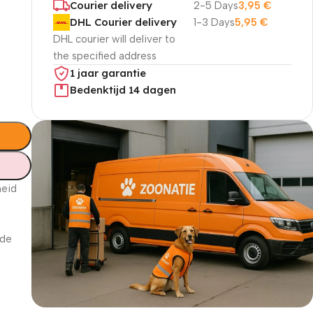
R
Courier delivery
2-5 Days
3,95
€
DHL Courier delivery
1-3 Days
5,95
€
DHL courier will deliver to
the specified address
1 jaar garantie
Bedenktijd 14 dagen
heid
 de