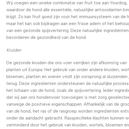
Wij voegen een unieke combinatie van fruit toe aan Yourdog,
waardoor de hond alle essentiële, natuurlijke antioxidanten bi
krijgt. Zo kan fruit goed zijn voor het immuunsysteem van de 
maar het kan ook bijdragen aan een frisse adem of het behou
van een gezonde spijsvertering. Deze natuurlijke ingrediënten
bevorderen de gezondheid van de hond.
Kruiden
De gezonde kruiden die ons voer verrijken zijn afkomstig van
planten uit Europa. Het gebruik van onder andere kruiden, wort
bloemen, planten en wieren vindt zijn oorsprong al duizenden 
terug. Deze ingrediënten ondersteunen de natuurlijke process
het lichaam van de hond, zoals de spijsvertering. Ieder ingred
dat wij aan ons hondenvoer toevoegen is met zorg geselecte
vanwege de positieve eigenschappen. Afhankelijk van de gro
van de hond, het ras of de rasgroep worden ingrediënten extr
onder de aandacht gebracht. Rasspecifieke klachten kunnen 
verminderd door het gebruik van kruiden, wortels, bloemen e