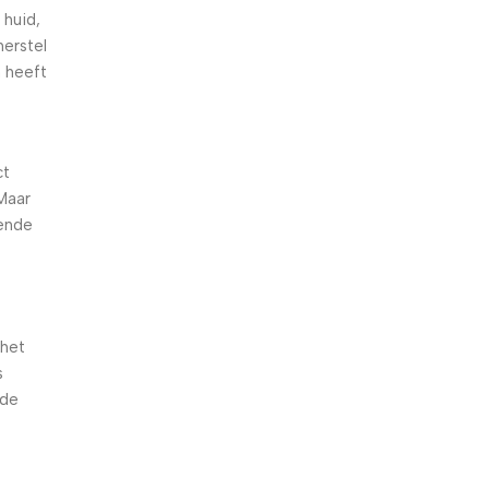
 huid,
herstel
n heeft
ct
Maar
rende
 het
s
 de