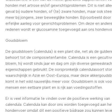
honden met artrose en/of gewrichtsproblemen. Dit is niet alle
geval bij oudere honden, of (te) zware honden, maar ook ste
meer bij jongere, zeer beweeglijke honden. Bijvoorbeeld door
erfelijke aanleg voor gewrichtsproblemen. Om deze en ander
redenen wordt er glucosamine toegevoegd aan ons hondenvo
Goudsbloem
De goudsbloem (calendula) is een plant die, net als de gulde
behoort tot de composietenfamilie. Calendula is een geculti
bloem; hij wordt sinds jaar en dag om zijn diverse geneeskrac
eigenschappen gebruikt. De oorspronkelijk calendulasoort sto
waarschijnlijk in Azië en Oost-Europa, maar deze akkergouds
komt in het wild nauwelijks meer voor. Goudsbloem is ook voo
mensen een eetbare plant en is rijk aan voedingsstoffen.
Er is veel informatie te vinden over de positieve werking van
calendula. Calendula kan door ons worden toegevoegd aan he
hondenvoer omdat dit een positieve bijdrage zou kunnen lev