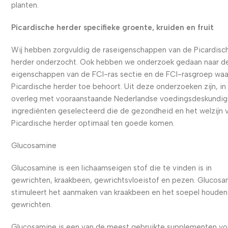
planten.
Picardische herder specifieke groente, kruiden en fruit
Wij hebben zorgvuldig de raseigenschappen van de Picardisc
herder onderzocht. Ook hebben we onderzoek gedaan naar d
eigenschappen van de FCI-ras sectie en de FCI-rasgroep waa
Picardische herder toe behoort. Uit deze onderzoeken zijn, in
overleg met vooraanstaande Nederlandse voedingsdeskundig
ingrediënten geselecteerd die de gezondheid en het welzijn 
Picardische herder optimaal ten goede komen.
Glucosamine
Glucosamine is een lichaamseigen stof die te vinden is in
gewrichten, kraakbeen, gewrichtsvloeistof en pezen. Glucos
stimuleert het aanmaken van kraakbeen en het soepel houden
gewrichten.
Glucosamine is een van de meest gebruikte supplementen vo