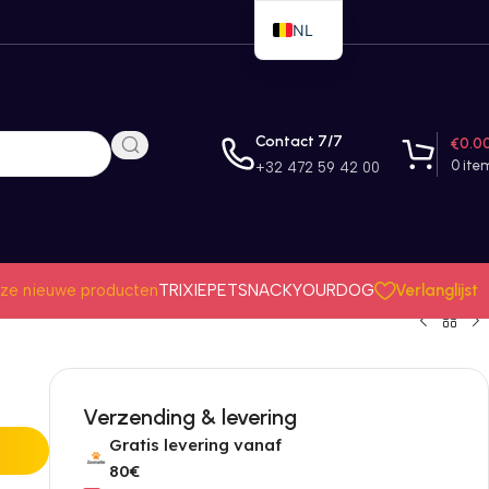
NL
EN
FR
Contact 7/7
€
0.0
0
ite
+32 472 59 42 00
Verlanglijst
ze nieuwe producten
TRIXIE
PETSNACK
YOURDOG
Verzending & levering
Gratis levering vanaf
80€