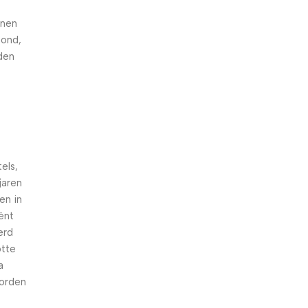
nnen
hond,
den
els,
jaren
en in
iënt
erd
otte
a
worden
n