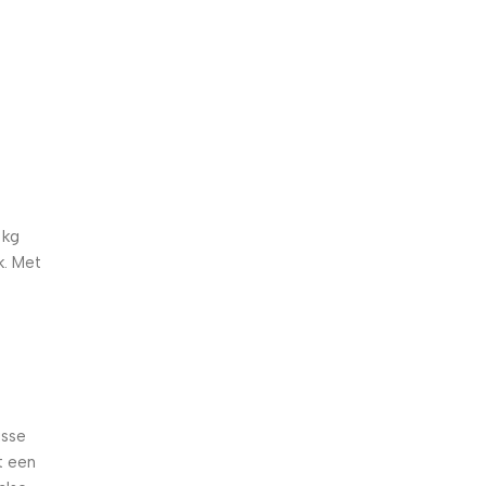
5% korting met code
WELKOM5
0
00
00
00
Dagen
Hr
Min
Sc
 kg
k. Met
isse
t een