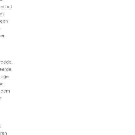
en het
eds
 een
e
er.
nroede,
veerde
htige
nd
bloem
r
t
eren