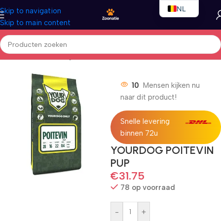
NL
Skip to navigation
Skip to main content
EN
FR
Home
/
Honden
/
Droogvoer
10
Mensen kijken nu
naar dit product!
Snelle levering
binnen 72u
YOURDOG POITEVIN
PUP
€
31.75
78 op voorraad
-
+