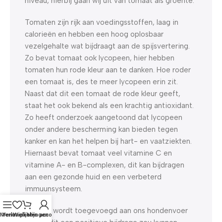
niveau, hierbij gaan wij uit van tomaat als groente.
Tomaten zijn rijk aan voedingsstoffen, laag in
calorieën en hebben een hoog oplosbaar
vezelgehalte wat bijdraagt aan de spijsvertering.
Zo bevat tomaat ook lycopeen, hier hebben
tomaten hun rode kleur aan te danken. Hoe roder
een tomaat is, des te meer lycopeen erin zit.
Naast dat dit een tomaat de rode kleur geeft,
staat het ook bekend als een krachtig antioxidant.
Zo heeft onderzoek aangetoond dat lycopeen
onder andere bescherming kan bieden tegen
kanker en kan het helpen bij hart- en vaatziekten.
Hiernaast bevat tomaat veel vitamine C en
vitamine A- en B-complexen, dit kan bijdragen
aan een gezonde huid en een verbeterd
immuunsysteem.
Tomaat wordt toegevoegd aan ons hondenvoer
Menu
Verlanglijst
Winkelwagen
Mijn account