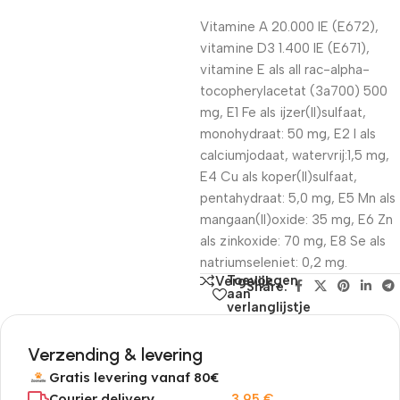
Vitamine A 20.000 IE (E672),
vitamine D3 1.400 IE (E671),
vitamine E als all rac-alpha-
tocopherylacetat (3a700) 500
mg, E1 Fe als ijzer(II)sulfaat,
monohydraat: 50 mg, E2 I als
calciumjodaat, watervrij:1,5 mg,
E4 Cu als koper(II)sulfaat,
pentahydraat: 5,0 mg, E5 Mn als
mangaan(II)oxide: 35 mg, E6 Zn
als zinkoxide: 70 mg, E8 Se als
natriumseleniet: 0,2 mg.
Toevoegen
Vergelijk
Share:
aan
verlanglijstje
Verzending & levering
Gratis levering vanaf 80€
Courier delivery
3,95
€