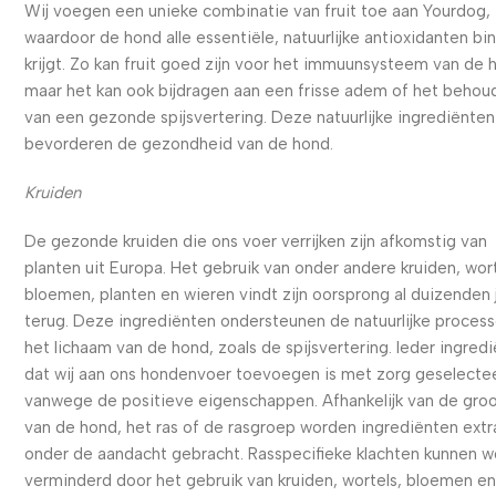
Wij voegen een unieke combinatie van fruit toe aan Yourdog,
waardoor de hond alle essentiële, natuurlijke antioxidanten bi
krijgt. Zo kan fruit goed zijn voor het immuunsysteem van de 
maar het kan ook bijdragen aan een frisse adem of het behou
van een gezonde spijsvertering. Deze natuurlijke ingrediënten
bevorderen de gezondheid van de hond.
Kruiden
De gezonde kruiden die ons voer verrijken zijn afkomstig van
planten uit Europa. Het gebruik van onder andere kruiden, wort
bloemen, planten en wieren vindt zijn oorsprong al duizenden 
terug. Deze ingrediënten ondersteunen de natuurlijke process
het lichaam van de hond, zoals de spijsvertering. Ieder ingred
dat wij aan ons hondenvoer toevoegen is met zorg geselecte
vanwege de positieve eigenschappen. Afhankelijk van de gro
van de hond, het ras of de rasgroep worden ingrediënten extr
onder de aandacht gebracht. Rasspecifieke klachten kunnen 
verminderd door het gebruik van kruiden, wortels, bloemen e