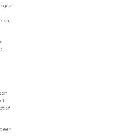
e geur.
d
llen,
gd
st
eert
het
ctief
et een