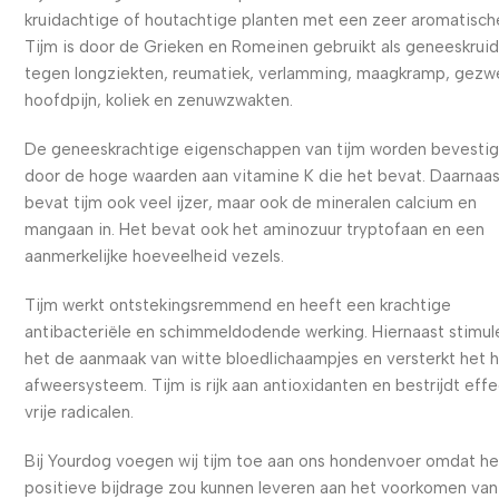
kruidachtige of houtachtige planten met een zeer aromatisch
Tijm is door de Grieken en Romeinen gebruikt als geneeskrui
tegen longziekten, reumatiek, verlamming, maagkramp, gezwe
hoofdpijn, koliek en zenuwzwakten.
De geneeskrachtige eigenschappen van tijm worden bevesti
door de hoge waarden aan vitamine K die het bevat. Daarnaa
bevat tijm ook veel ijzer, maar ook de mineralen calcium en
mangaan in. Het bevat ook het aminozuur tryptofaan en een
aanmerkelijke hoeveelheid vezels.
Tijm werkt ontstekingsremmend en heeft een krachtige
antibacteriële en schimmeldodende werking. Hiernaast stimul
het de aanmaak van witte bloedlichaampjes en versterkt het 
afweersysteem. Tijm is rijk aan antioxidanten en bestrijdt effe
vrije radicalen.
Bij Yourdog voegen wij tijm toe aan ons hondenvoer omdat h
positieve bijdrage zou kunnen leveren aan het voorkomen van