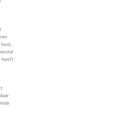
r
t
eren
 huid,
herstel
n heeft
ct
Maar
rende