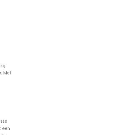
5% korting met code
WELKOM5
0
00
00
00
Dagen
Hr
Min
Sc
 kg
k. Met
isse
t een