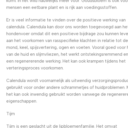
komt in het wild nauwelijks meer voor. Goudsbloem is ook voo
mensen een eetbare plant en is rijk aan voedingsstoffen.
Er is veel informatie te vinden over de positieve werking van
calendula. Calendula kan door ons worden toegevoegd aan he
hondenvoer omdat dit een positieve bijdrage zou kunnen lev
aan het voorkomen van rasspecifieke klachten in relatie tot de
mond, keel, spijsvertering, ogen en voeten. Vooral goed voor 
van de huid en slijmvliezen, het werkt ontstekingsremmend e
een regenererende werking. Het kan ook krampen tijdens het
verteringsproces voorkomen.
Calendula wordt voornamelijk als uitwendig verzorgingsprodu
gebruikt voor onder andere schrammetjes of huidproblemen. 
het kan ook inwendig gebruikt worden vanwege de regenere
eigenschappen.
Tijm
Tijm is een geslacht uit de lipbloemenfamilie. Het omvat