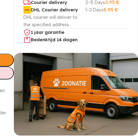
Courier delivery
2-5 Days
3,95
€
DHL Courier delivery
1-3 Days
5,95
€
DHL courier will deliver to
the specified address
1 jaar garantie
Bedenktijd 14 dagen
ten
der.