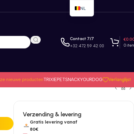
NL
EN
FR
Contact 7/7
€
0.0
0
ite
+32 472 59 42 00
Verlanglijst
ze nieuwe producten
TRIXIE
PETSNACK
YOURDOG
Verzending & levering
Gratis levering vanaf
80€