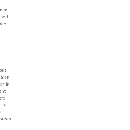
nnen
hond,
den
els,
jaren
en in
iënt
erd
otte
a
worden
n