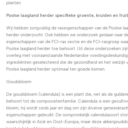
planten.
Poolse laagland herder specifieke groente, kruiden en frui
Wij hebben zorgvuldig de raseigenschappen van de Poolse la
herder onderzocht. Ook hebben we onderzoek gedaan naar d
eigenschappen van de FCI-ras sectie en de FCI-rasgroep waa
Poolse laagland herder toe behoort. Uit deze onderzoeken zijn
overleg met vooraanstaande Nederlandse voedingsdeskundig
ingrediënten geselecteerd die de gezondheid en het welzijn 
Poolse laagland herder optimaal ten goede komen.
Goudsbloem
De goudsbloem (calendula) is een plant die, net als de gulde
behoort tot de composietenfamilie. Calendula is een geculti
bloem; hij wordt sinds jaar en dag om zijn diverse geneeskrac
eigenschappen gebruikt. De oorspronkelijk calendulasoort sto
waarschijnlijk in Azië en Oost-Europa, maar deze akkergouds