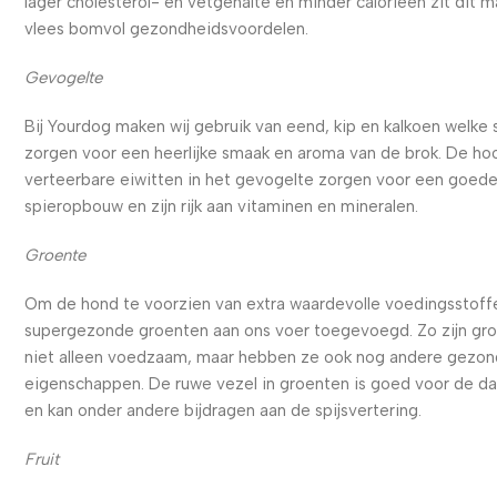
lager cholesterol- en vetgehalte en minder calorieën zit dit m
vlees bomvol gezondheidsvoordelen.
Gevogelte
Bij Yourdog maken wij gebruik van eend, kip en kalkoen welke
zorgen voor een heerlijke smaak en aroma van de brok. De ho
verteerbare eiwitten in het gevogelte zorgen voor een goed
spieropbouw en zijn rijk aan vitaminen en mineralen.
Groente
Om de hond te voorzien van extra waardevolle voedingsstoffe
supergezonde groenten aan ons voer toegevoegd. Zo zijn gr
niet alleen voedzaam, maar hebben ze ook nog andere gezo
eigenschappen. De ruwe vezel in groenten is goed voor de d
en kan onder andere bijdragen aan de spijsvertering.
Fruit