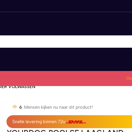
On
DER VOLWASSEN
6
Mensen kijken nu naar dit product!
Snelle levering binnen 72u