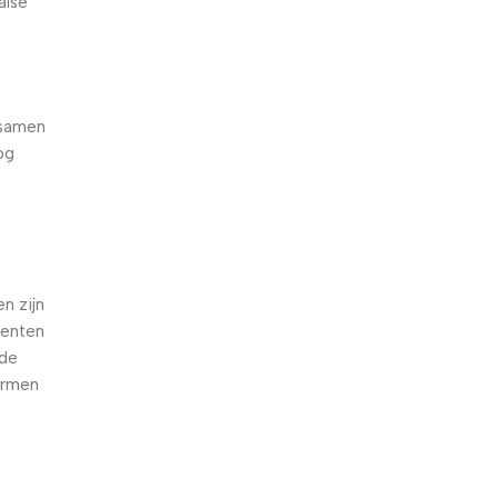
alse
 samen
og
e
n zijn
oenten
nde
armen