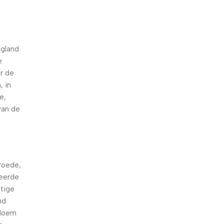
t
agland
e
r de
, in
e,
van de
nroede,
veerde
htige
nd
bloem