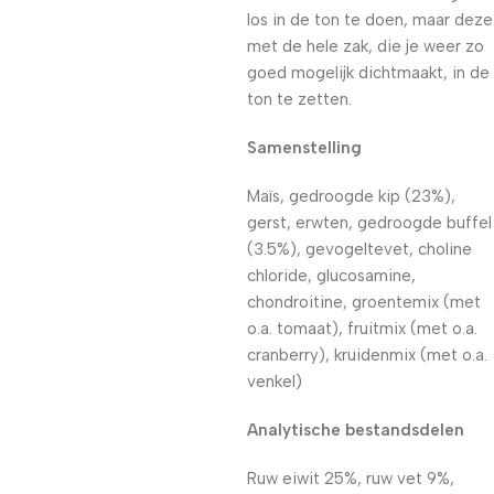
los in de ton te doen, maar deze
met de hele zak, die je weer zo
goed mogelijk dichtmaakt, in de
ton te zetten.
Samenstelling
Maïs, gedroogde kip (23%),
gerst, erwten, gedroogde buffel
(3.5%), gevogeltevet, choline
chloride, glucosamine,
chondroitine, groentemix (met
o.a. tomaat), fruitmix (met o.a.
cranberry), kruidenmix (met o.a.
venkel)
Analytische bestandsdelen
Ruw eiwit 25%, ruw vet 9%,