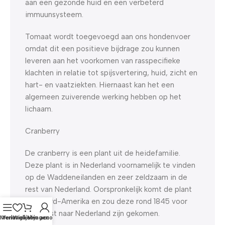
aan een gezonde huid en een verbeterd
immuunsysteem.
Tomaat wordt toegevoegd aan ons hondenvoer
omdat dit een positieve bijdrage zou kunnen
leveren aan het voorkomen van rasspecifieke
klachten in relatie tot spijsvertering, huid, zicht en
hart- en vaatziekten. Hiernaast kan het een
algemeen zuiverende werking hebben op het
lichaam.
Cranberry
De cranberry is een plant uit de heidefamilie.
Deze plant is in Nederland voornamelijk te vinden
op de Waddeneilanden en zeer zeldzaam in de
rest van Nederland. Oorspronkelijk komt de plant
uit Noord-Amerika en zou deze rond 1845 voor
het eerst naar Nederland zijn gekomen.
Menu
Verlanglijst
Winkelwagen
Mijn account