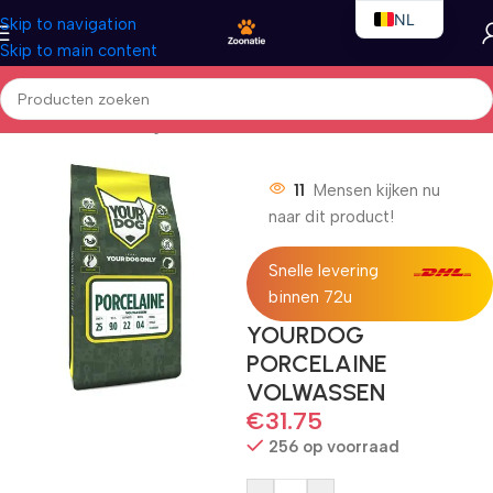
NL
Skip to navigation
Skip to main content
EN
FR
Home
/
Honden
/
Droogvoer
11
Mensen kijken nu
naar dit product!
Snelle levering
binnen 72u
YOURDOG
PORCELAINE
VOLWASSEN
€
31.75
256 op voorraad