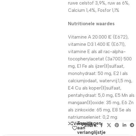
ruwe celstof 3,9%, ruw as 6%,
Calcium 1,4%, Fosfor 1,1%
Nutritionele waardes
Vitamine A 20.000 IE (E672),
vitamine D3 1.400 IE (E671),
vitamine E als all rac-alpha-
tocopherylacetat (3a700) 500
mg, E1 Fe als ijzer(II)sulfaat,
monohydraat: 50 mg, E2 I als
calciumjodaat, watervrij:1,5 mg,
E4 Cu als koper(II)sulfaat,
pentahydraat: 5,0 mg, E5 Mn als
mangaan(II)oxide: 35 mg, E6 Zn
als zinkoxide: 65 mg, E8 Se als
natriumseleniet: 0,2 mg.
Toevoegen
Vergelijk
Share:
aan
verlanglijstje