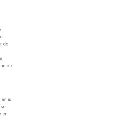
e
de
r de
e,
van de
 en is
sel.
n en