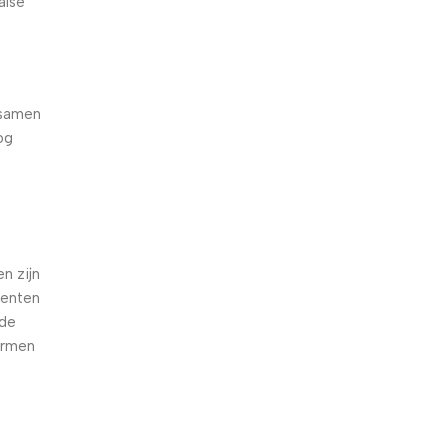
alse
 samen
og
e
n zijn
oenten
nde
armen