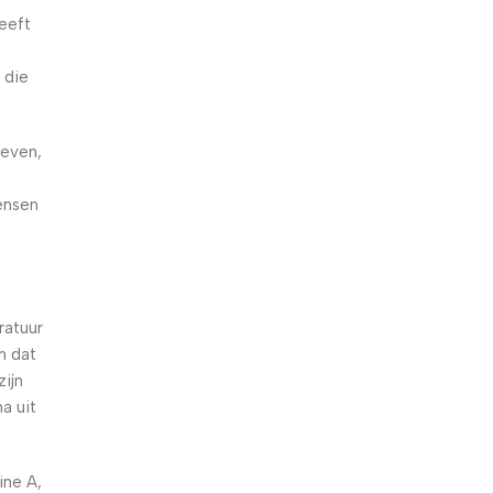
eeft
 die
geven,
t
ensen
ratuur
n dat
ijn
a uit
ine A,