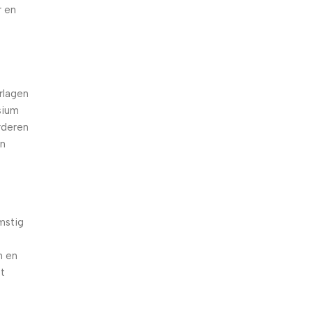
r en
d
rlagen
sium
rderen
en
mstig
n en
et