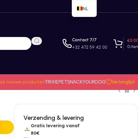
NL
EN
FR
Contact 7/7
€
0.0
0
ite
+32 472 59 42 00
Verlanglijst
ze nieuwe producten
TRIXIE
PETSNACK
YOURDOG
Verzending & levering
Gratis levering vanaf
80€