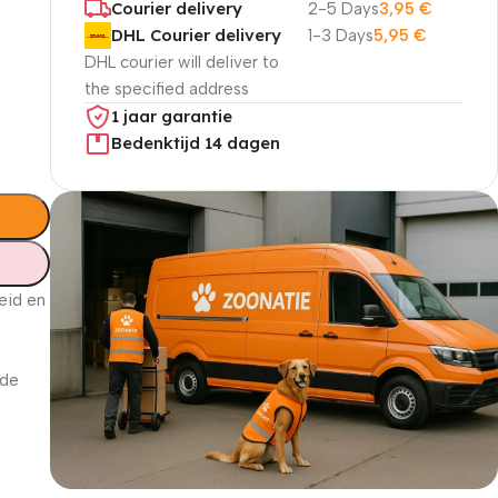
Courier delivery
2-5 Days
3,95
€
DHL Courier delivery
1-3 Days
5,95
€
DHL courier will deliver to
the specified address
1 jaar garantie
Bedenktijd 14 dagen
eid en
 de