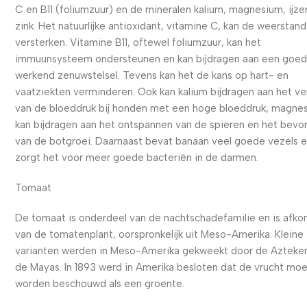
C en B11 (foliumzuur) en de mineralen kalium, magnesium, ijze
zink. Het natuurlijke antioxidant, vitamine C, kan de weerstand
versterken. Vitamine B11, oftewel foliumzuur, kan het
immuunsysteem ondersteunen en kan bijdragen aan een goe
werkend zenuwstelsel. Tevens kan het de kans op hart- en
vaatziekten verminderen. Ook kan kalium bijdragen aan het ve
van de bloeddruk bij honden met een hoge bloeddruk, magne
kan bijdragen aan het ontspannen van de spieren en het bevo
van de botgroei. Daarnaast bevat banaan veel goede vezels 
zorgt het voor meer goede bacteriën in de darmen.
Tomaat
De tomaat is onderdeel van de nachtschadefamilie en is afko
van de tomatenplant, oorspronkelijk uit Meso-Amerika. Kleine
varianten werden in Meso-Amerika gekweekt door de Azteke
de Mayas. In 1893 werd in Amerika besloten dat de vrucht mo
worden beschouwd als een groente.