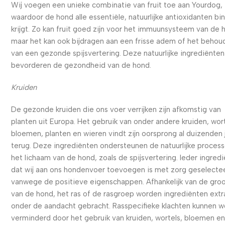
Wij voegen een unieke combinatie van fruit toe aan Yourdog,
waardoor de hond alle essentiële, natuurlijke antioxidanten bi
krijgt. Zo kan fruit goed zijn voor het immuunsysteem van de 
maar het kan ook bijdragen aan een frisse adem of het behou
van een gezonde spijsvertering. Deze natuurlijke ingrediënten
bevorderen de gezondheid van de hond.
Kruiden
De gezonde kruiden die ons voer verrijken zijn afkomstig van
planten uit Europa. Het gebruik van onder andere kruiden, wort
bloemen, planten en wieren vindt zijn oorsprong al duizenden 
terug. Deze ingrediënten ondersteunen de natuurlijke process
het lichaam van de hond, zoals de spijsvertering. Ieder ingred
dat wij aan ons hondenvoer toevoegen is met zorg geselecte
vanwege de positieve eigenschappen. Afhankelijk van de gro
van de hond, het ras of de rasgroep worden ingrediënten extr
onder de aandacht gebracht. Rasspecifieke klachten kunnen 
verminderd door het gebruik van kruiden, wortels, bloemen e