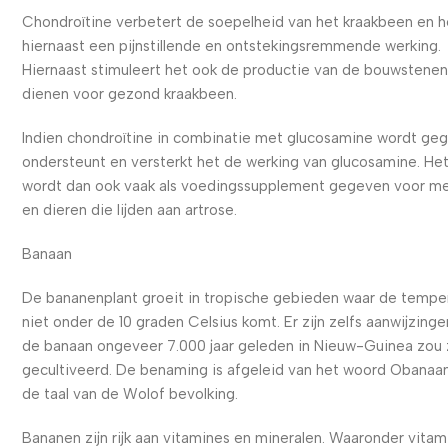
Chondroïtine verbetert de soepelheid van het kraakbeen en h
hiernaast een pijnstillende en ontstekingsremmende werking.
Hiernaast stimuleert het ook de productie van de bouwstenen
dienen voor gezond kraakbeen.
Indien chondroïtine in combinatie met glucosamine wordt ge
ondersteunt en versterkt het de werking van glucosamine. He
wordt dan ook vaak als voedingssupplement gegeven voor m
en dieren die lijden aan artrose.
Banaan
De bananenplant groeit in tropische gebieden waar de tempe
niet onder de 10 graden Celsius komt. Er zijn zelfs aanwijzinge
de banaan ongeveer 7.000 jaar geleden in Nieuw-Guinea zou z
gecultiveerd. De benaming is afgeleid van het woord Obanaan
de taal van de Wolof bevolking.
Bananen zijn rijk aan vitamines en mineralen. Waaronder vitam