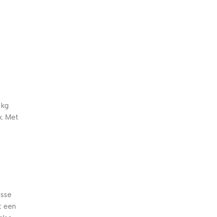
5% korting met code
WELKOM5
0
00
00
00
Dagen
Hr
Min
Sc
 kg
k. Met
isse
t een