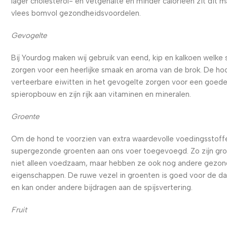
lager cholesterol- en vetgehalte en minder calorieën zit dit m
vlees bomvol gezondheidsvoordelen.
Gevogelte
Bij Yourdog maken wij gebruik van eend, kip en kalkoen welke
zorgen voor een heerlijke smaak en aroma van de brok. De ho
verteerbare eiwitten in het gevogelte zorgen voor een goed
spieropbouw en zijn rijk aan vitaminen en mineralen.
Groente
Om de hond te voorzien van extra waardevolle voedingsstoffe
supergezonde groenten aan ons voer toegevoegd. Zo zijn gr
niet alleen voedzaam, maar hebben ze ook nog andere gezo
eigenschappen. De ruwe vezel in groenten is goed voor de d
en kan onder andere bijdragen aan de spijsvertering.
Fruit