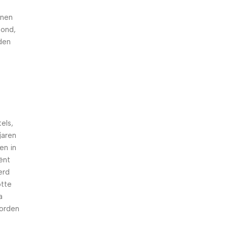
nnen
hond,
den
els,
jaren
en in
iënt
erd
otte
a
worden
n