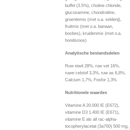
buffel (3.5%), choline chloride,
glucosamine, chondroitine,
groentemix (met o.a. selderij),
fruitmix (met o.a. banaan,
bosbes), kruidenmix (met o.a.
hondsroos)
Analytische bestandsdelen
Ruw eiwit 28%, ruw vet 16%,
ruwe celstof 3,3%, ruw as 6,8%,
Calcium 1,7%, Fosfor 1,3%
Nutritionele waardes
Vitamine A 20.000 IE (E672),
vitamine D3 1.400 IE (E671),
vitamine E als all rac-alpha-
tocopherylacetat (3a700) 500 mg,