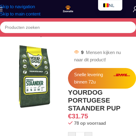
NL
Skip to navigation
Skip to main content
EN
FR
Home
/
Honden
/
Droogvoer
9
Mensen kijken nu
naar dit product!
Snelle levering
binnen 72u
YOURDOG
PORTUGESE
STAANDER PUP
€
31.75
78 op voorraad