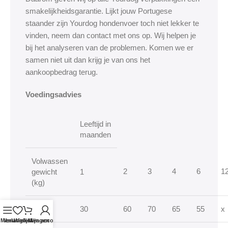
smakelijkheidsgarantie. Lijkt jouw Portugese
staander zijn Yourdog hondenvoer toch niet lekker te
vinden, neem dan contact met ons op. Wij helpen je
bij het analyseren van de problemen. Komen we er
samen niet uit dan krijg je van ons het
aankoopbedrag terug.
Voedingsadvies
Leeftijd in
maanden
Volwassen
2
3
4
6
1
gewicht
1
(kg)
2.5
30
60
70
65
55
x
Menu
Verlanglijst
Winkelwagen
Mijn account