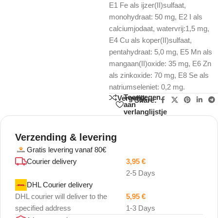
E1 Fe als ijzer(II)sulfaat,
monohydraat: 50 mg, E2 I als
calciumjodaat, watervrij:1,5 mg,
E4 Cu als koper(II)sulfaat,
pentahydraat: 5,0 mg, E5 Mn als
mangaan(II)oxide: 35 mg, E6 Zn
als zinkoxide: 70 mg, E8 Se als
natriumseleniet: 0,2 mg.
Toevoegen
Vergelijk
Share:
aan
verlanglijstje
Verzending & levering
Gratis levering vanaf 80€
Courier delivery
3,95
€
2-5 Days
DHL Courier delivery
DHL courier will deliver to the
5,95
€
specified address
1-3 Days