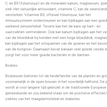
C en B11 (foliumzuur) en de mineralen kalium, magnesium, ijze
zink. Het natuurlijke antioxidant, vitamine C, kan de weerstand
versterken. Vitamine B11, oftewel foliumzuur, kan het
immuunsysteem ondersteunen en kan bijdragen aan een goe
werkend zenuwstelsel. Tevens kan het de kans op hart- en
vaatziekten verminderen. Ook kan kalium bijdragen aan het ve
van de bloeddruk bij honden met een hoge bloeddruk, magne
kan bijdragen aan het ontspannen van de spieren en het bevo
van de botgroei. Daarnaast bevat banaan veel goede vezels 
zorgt het voor meer goede bacteriën in de darmen.
Bosbes
Bosbessen behoren tot de heidefamilie van de planten en gr
voornamelijk in de open bossen in het noordelijk halfrond. De 
wordt al voor langere tijd gebruikt in de traditionele Europese
geneeskunde en zou bekend staan om de positieve effecten b
ziektes van het maagdarmstelsel en diabetes.