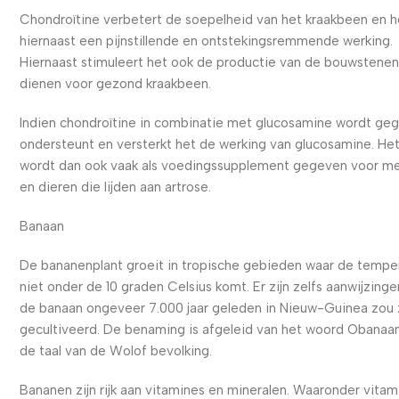
Chondroïtine verbetert de soepelheid van het kraakbeen en h
hiernaast een pijnstillende en ontstekingsremmende werking.
Hiernaast stimuleert het ook de productie van de bouwstenen
dienen voor gezond kraakbeen.
Indien chondroïtine in combinatie met glucosamine wordt ge
ondersteunt en versterkt het de werking van glucosamine. He
wordt dan ook vaak als voedingssupplement gegeven voor m
en dieren die lijden aan artrose.
Banaan
De bananenplant groeit in tropische gebieden waar de tempe
niet onder de 10 graden Celsius komt. Er zijn zelfs aanwijzinge
de banaan ongeveer 7.000 jaar geleden in Nieuw-Guinea zou z
gecultiveerd. De benaming is afgeleid van het woord Obanaan
de taal van de Wolof bevolking.
Bananen zijn rijk aan vitamines en mineralen. Waaronder vitam