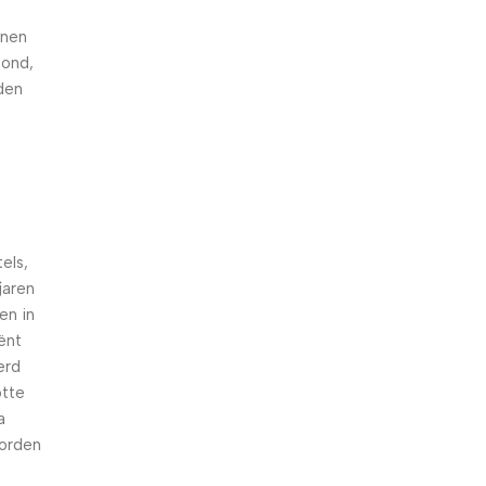
nnen
hond,
den
els,
jaren
en in
iënt
erd
otte
a
worden
n