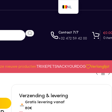
NL
EN
FR
Contact 7/7
€
0.0
0
ite
+32 472 59 42 00
Verlanglijst
ze nieuwe producten
TRIXIE
PETSNACK
YOURDOG
Verzending & levering
Gratis levering vanaf
80€