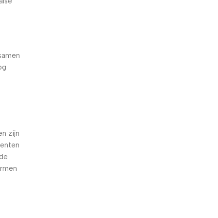
alse
 samen
og
e
n zijn
oenten
nde
armen