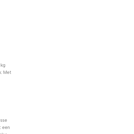
5% korting met code
WELKOM5
0
00
00
00
Dagen
Hr
Min
Sc
 kg
k. Met
isse
t een