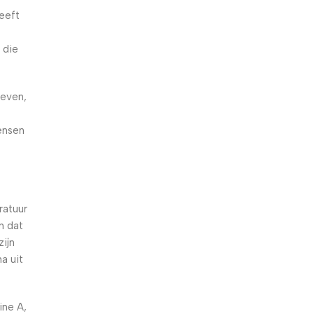
eeft
 die
geven,
t
ensen
ratuur
n dat
ijn
a uit
ine A,