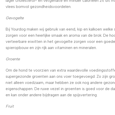
lager cholesterol- en vetgehalte en minder calorieën zit dit m
vlees bomvol gezondheidsvoordelen.
Gevogelte
Bij Yourdog maken wij gebruik van eend, kip en kalkoen welke
zorgen voor een heerlijke smaak en aroma van de brok. De ho
verteerbare eiwitten in het gevogelte zorgen voor een goed
spieropbouw en zijn rijk aan vitaminen en mineralen.
Groente
Om de hond te voorzien van extra waardevolle voedingsstoffe
supergezonde groenten aan ons voer toegevoegd. Zo zijn gr
niet alleen voedzaam, maar hebben ze ook nog andere gezo
eigenschappen. De ruwe vezel in groenten is goed voor de d
en kan onder andere bijdragen aan de spijsvertering.
Fruit