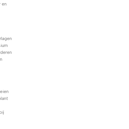
r en
d
rlagen
sium
rderen
en
oeien
plant
ij