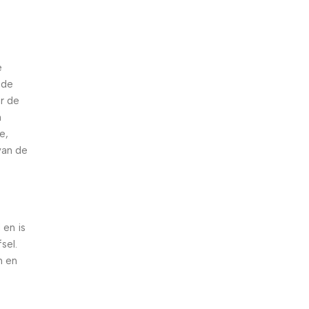
e
 de
r de
n
e,
van de
 en is
sel.
n en