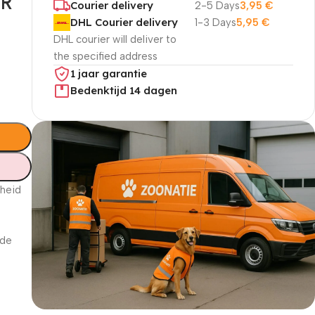
ER
Courier delivery
2-5 Days
3,95
€
DHL Courier delivery
1-3 Days
5,95
€
DHL courier will deliver to
the specified address
1 jaar garantie
Bedenktijd 14 dagen
dheid
 de