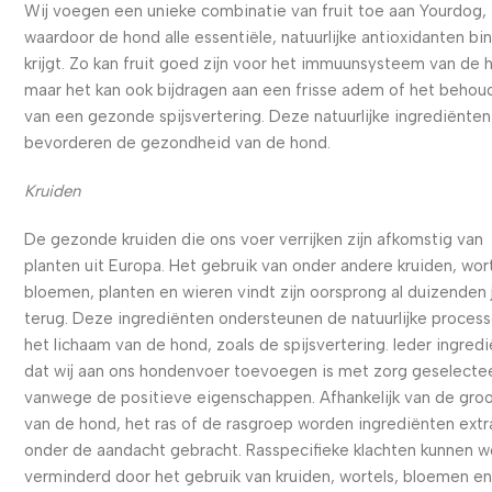
Wij voegen een unieke combinatie van fruit toe aan Yourdog,
waardoor de hond alle essentiële, natuurlijke antioxidanten bi
krijgt. Zo kan fruit goed zijn voor het immuunsysteem van de 
maar het kan ook bijdragen aan een frisse adem of het behou
van een gezonde spijsvertering. Deze natuurlijke ingrediënten
bevorderen de gezondheid van de hond.
Kruiden
De gezonde kruiden die ons voer verrijken zijn afkomstig van
planten uit Europa. Het gebruik van onder andere kruiden, wort
bloemen, planten en wieren vindt zijn oorsprong al duizenden 
terug. Deze ingrediënten ondersteunen de natuurlijke process
het lichaam van de hond, zoals de spijsvertering. Ieder ingred
dat wij aan ons hondenvoer toevoegen is met zorg geselecte
vanwege de positieve eigenschappen. Afhankelijk van de gro
van de hond, het ras of de rasgroep worden ingrediënten extr
onder de aandacht gebracht. Rasspecifieke klachten kunnen 
verminderd door het gebruik van kruiden, wortels, bloemen e