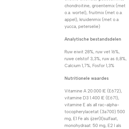
chondroitine, groentemix (met
o.a. wortel), fruitmix (met o.a.
appel), kruidenmix (met o.a.
yucca, peterselie)
Analytische bestandsdelen
Ruw eiwit 28%, ruw vet 16%,
ruwe celstof 3,3%, ruw as 6,8%,
Calcium 1,7%, Fosfor 1,3%
Nutritionele waardes
Vitamine A 20.000 IE (E672),
vitamine D3 1.400 IE (E671),
vitamine E als all rac-alpha-
tocopherylacetat (3a700) 500
mg, E1 Fe als ijzer(II)sulfaat,
monohydraat: 50 mg, E2 I als