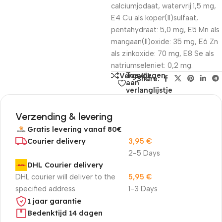
calciumjodaat, watervrij:1,5 mg,
E4 Cu als koper(II)sulfaat,
pentahydraat: 5,0 mg, E5 Mn als
mangaan(II)oxide: 35 mg, E6 Zn
als zinkoxide: 70 mg, E8 Se als
natriumseleniet: 0,2 mg.
Toevoegen
Vergelijk
Share:
aan
verlanglijstje
Verzending & levering
Gratis levering vanaf 80€
Courier delivery
3,95
€
2-5 Days
DHL Courier delivery
DHL courier will deliver to the
5,95
€
specified address
1-3 Days
1 jaar garantie
Bedenktijd 14 dagen