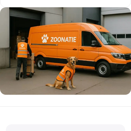
5% korting met code
WELKOM5
0
00
00
00