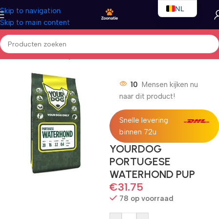
NL
Skip to navigation
Skip to main content
EN
FR
Home
/
Honden
/
Droogvoer
10
Mensen kijken nu
naar dit product!
Snelle levering
binnen 72u
YOURDOG
PORTUGESE
WATERHOND PUP
€
31.75
78 op voorraad