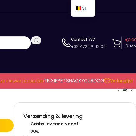
NL
EN
FR
Contact 7/7
€
0.0
0
ite
+32 472 59 42 00
Verlanglijst
ze nieuwe producten
TRIXIE
PETSNACK
YOURDOG
Verzending & levering
Gratis levering vanaf
80€