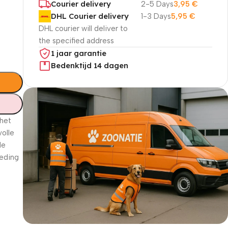
Courier delivery
2-5 Days
3,95
€
DHL Courier delivery
1-3 Days
5,95
€
DHL courier will deliver to
the specified address
1 jaar garantie
Bedenktijd 14 dagen
 het
volle
de
oeding