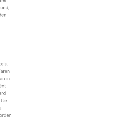
nnen
hond,
den
els,
jaren
en in
iënt
erd
otte
a
worden
n