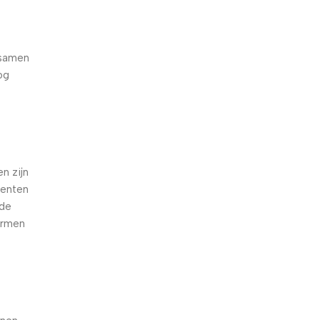
 samen
og
e
n zijn
oenten
nde
armen