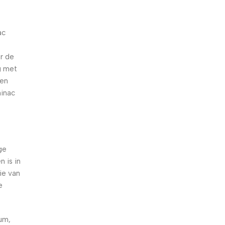
ac
r de
g met
ten
ninac
ge
 is in
ie van
e
ium,