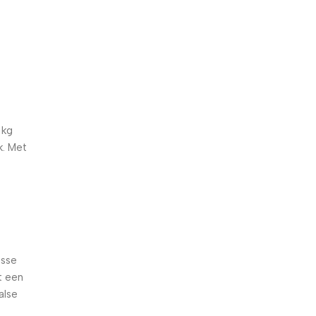
5% korting met code
WELKOM5
0
00
00
00
Dagen
Hr
Min
Sc
 kg
k. Met
isse
t een
alse