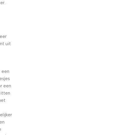
er.
zeer
nt uit
e een
esjes
or een
zitten
het
lijker
een
e