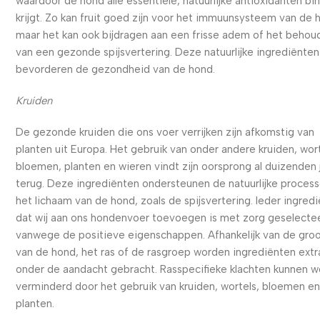
waardoor de hond alle essentiële, natuurlijke antioxidanten bi
krijgt. Zo kan fruit goed zijn voor het immuunsysteem van de 
maar het kan ook bijdragen aan een frisse adem of het behou
van een gezonde spijsvertering. Deze natuurlijke ingrediënten
bevorderen de gezondheid van de hond.
Kruiden
De gezonde kruiden die ons voer verrijken zijn afkomstig van
planten uit Europa. Het gebruik van onder andere kruiden, wort
bloemen, planten en wieren vindt zijn oorsprong al duizenden 
terug. Deze ingrediënten ondersteunen de natuurlijke process
het lichaam van de hond, zoals de spijsvertering. Ieder ingred
dat wij aan ons hondenvoer toevoegen is met zorg geselecte
vanwege de positieve eigenschappen. Afhankelijk van de gro
van de hond, het ras of de rasgroep worden ingrediënten extr
onder de aandacht gebracht. Rasspecifieke klachten kunnen 
verminderd door het gebruik van kruiden, wortels, bloemen e
planten.