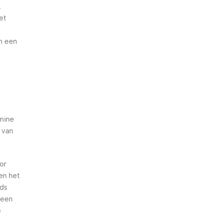
.
et
n een
amine
 van
or
en het
eds
 een
e