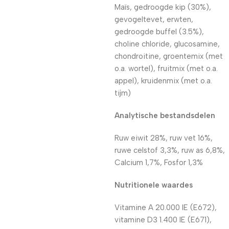
Maïs, gedroogde kip (30%),
gevogeltevet, erwten,
gedroogde buffel (3.5%),
choline chloride, glucosamine,
chondroitine, groentemix (met
o.a. wortel), fruitmix (met o.a.
appel), kruidenmix (met o.a.
tijm)
Analytische bestandsdelen
Ruw eiwit 28%, ruw vet 16%,
ruwe celstof 3,3%, ruw as 6,8%,
Calcium 1,7%, Fosfor 1,3%
Nutritionele waardes
Vitamine A 20.000 IE (E672),
vitamine D3 1.400 IE (E671),