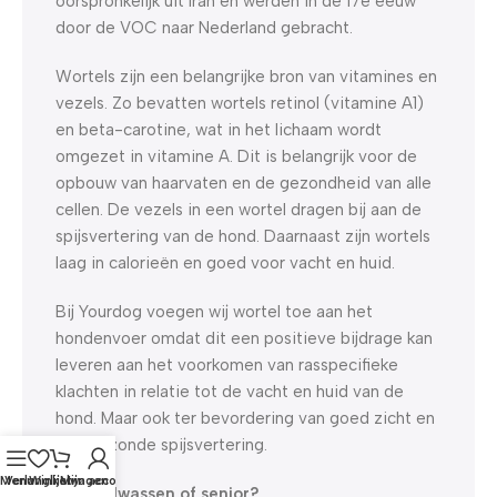
oorspronkelijk uit Iran en werden in de 17e eeuw
door de VOC naar Nederland gebracht.
Wortels zijn een belangrijke bron van vitamines en
vezels. Zo bevatten wortels retinol (vitamine A1)
en beta-carotine, wat in het lichaam wordt
omgezet in vitamine A. Dit is belangrijk voor de
opbouw van haarvaten en de gezondheid van alle
cellen. De vezels in een wortel dragen bij aan de
spijsvertering van de hond. Daarnaast zijn wortels
laag in calorieën en goed voor vacht en huid.
Bij Yourdog voegen wij wortel toe aan het
hondenvoer omdat dit een positieve bijdrage kan
leveren aan het voorkomen van rasspecifieke
klachten in relatie tot de vacht en huid van de
hond. Maar ook ter bevordering van goed zicht en
een gezonde spijsvertering.
Menu
Verlanglijst
Winkelwagen
Mijn account
Pup, volwassen of senior?