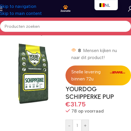
NL
Skip to navigation
Skip to main content
EN
FR
Home
/
Honden
/
Droogvoer
8
Mensen kijken nu
naar dit product!
Snelle levering
binnen 72u
YOURDOG
SCHIPPERKE PUP
€
31.75
78 op voorraad
-
+