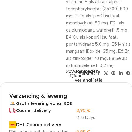
vitamine E als all rac-alpha-
tocopherylacetat (3a700) 500
mg, E1 Fe als ijzer(II)sulfaat,
monohydraat: 50 mg, E2 I als
calciumjodaat, watervrij:1,5 mg,
E4 Cu als koper(II)sulfaat,
pentahydraat: 5,0 mg, E5 Mn als
mangaan(II)oxide: 35 mg, E6 Zn
als zinkoxide: 70 mg, E8 Se als
natriumseleniet: 0,2 mg.
Toevoegen
Vergelijk
Share:
aan
verlanglijstje
Verzending & levering
Gratis levering vanaf 80€
Courier delivery
3,95
€
2-5 Days
DHL Courier delivery
DHL courier will deliver to the
5,95
€