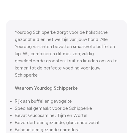
5% korting met code
WELKOM5
0
00
00
00
Dagen
Hr
Min
Sc
Yourdog Schipperke zorgt voor de holistische
gezondheid en het welzijn van jouw hond. Alle
Yourdog varianten bevatten smaakvolle buffel en
kip. Wij combineren dit met zorgvuldig
geselecteerde groenten, fruit en kruiden om zo te
komen tot de perfecte voeding voor jouw
Schipperke.
Waarom Yourdog Schipperke
Rijk aan buffel en gevogelte
Speciaal gemaakt voor de Schipperke
Bevat Glucosamine, Tijm en Wortel
Bevordert een gezonde, glanzende vacht
Behoud een gezonde darmflora